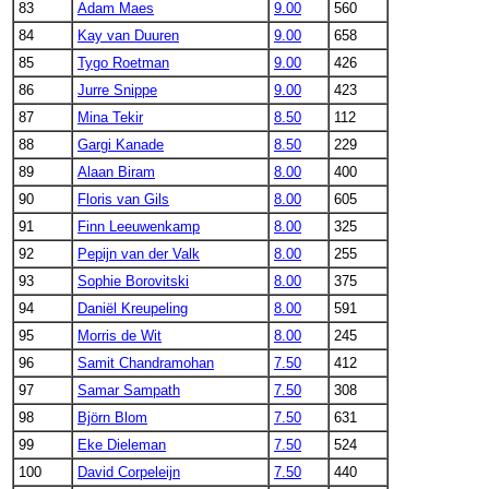
83
Adam Maes
9.00
560
84
Kay van Duuren
9.00
658
85
Tygo Roetman
9.00
426
86
Jurre Snippe
9.00
423
87
Mina Tekir
8.50
112
88
Gargi Kanade
8.50
229
89
Alaan Biram
8.00
400
90
Floris van Gils
8.00
605
91
Finn Leeuwenkamp
8.00
325
92
Pepijn van der Valk
8.00
255
93
Sophie Borovitski
8.00
375
94
Daniël Kreupeling
8.00
591
95
Morris de Wit
8.00
245
96
Samit Chandramohan
7.50
412
97
Samar Sampath
7.50
308
98
Björn Blom
7.50
631
99
Eke Dieleman
7.50
524
100
David Corpeleijn
7.50
440