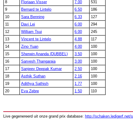
8
Floriaan Visser
7.00
531
9
Bernard te Lintelo
6.50
186
10
Sara Benning
6.33
127
11
Davi Lei
6.00
294
12
William Tsui
6.00
245
13
Vincent te Lintelo
4.88
117
14
Zino Yuan
4.00
100
15
Sherwin Ananda (DUBBEL)
3.50
100
16
Sarvesh Thangaraja
3.00
100
17
Sanjeev Deepak Kumar
2.50
100
18
Asthik Suthan
2.16
100
19
Adithya Sathish
1.77
100
20
Eva Zebre
1.50
110
Live gegenereerd uit onze grand prix database:
http://schaken.ledigerf.net/