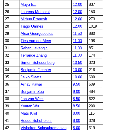
25
Maya Isa
12.00
837
26
Laurens Methorst
12.00
150
27
Mithun Pranesh
12.00
273
28
Tiago Omnes
12.00
1019
29
Alexi Georgopoulos
11.50
880
30
Ties van der Meer
11.00
198
31
Rehan Lavangiri
11.00
851
32
Terrance Zhang
11.00
174
33
Simon Schouenberg
10.50
323
34
Benjamin Fiechter
10.00
216
35
Jeiko Slaets
10.00
609
36
Arnav Pawar
9.50
609
37
Benjamin Zou
9.00
484
38
Job van Weel
8.50
622
39
Youran Wu
8.50
290
40
Mats Krol
8.00
115
41
Rocco Schuffelers
8.00
328
42
Vishakan Balasubramanian
8.00
319