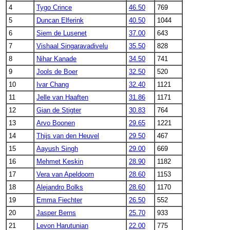
4
Tygo Crince
46.50
769
5
Duncan Elferink
40.50
1044
6
Siem de Lusenet
37.00
643
7
Vishaal Singaravadivelu
35.50
828
8
Nihar Kanade
34.50
741
9
Jools de Boer
32.50
520
10
Ivar Chang
32.40
1121
11
Jelle van Haaften
31.86
1171
12
Gian de Stigter
30.83
764
13
Arvo Boonen
29.65
1221
14
Thijs van den Heuvel
29.50
467
15
Aayush Singh
29.00
669
16
Mehmet Keskin
28.90
1182
17
Vera van Apeldoorn
28.60
1153
18
Alejandro Bolks
28.60
1170
19
Emma Fiechter
26.50
552
20
Jasper Berns
25.70
933
21
Levon Harutunian
22.00
775