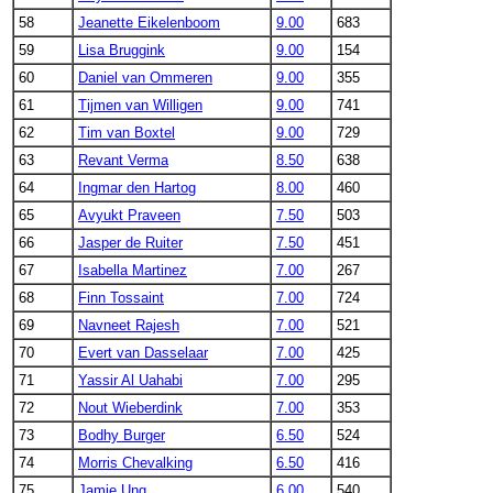
58
Jeanette Eikelenboom
9.00
683
59
Lisa Bruggink
9.00
154
60
Daniel van Ommeren
9.00
355
61
Tijmen van Willigen
9.00
741
62
Tim van Boxtel
9.00
729
63
Revant Verma
8.50
638
64
Ingmar den Hartog
8.00
460
65
Avyukt Praveen
7.50
503
66
Jasper de Ruiter
7.50
451
67
Isabella Martinez
7.00
267
68
Finn Tossaint
7.00
724
69
Navneet Rajesh
7.00
521
70
Evert van Dasselaar
7.00
425
71
Yassir Al Uahabi
7.00
295
72
Nout Wieberdink
7.00
353
73
Bodhy Burger
6.50
524
74
Morris Chevalking
6.50
416
75
Jamie Ung
6.00
540