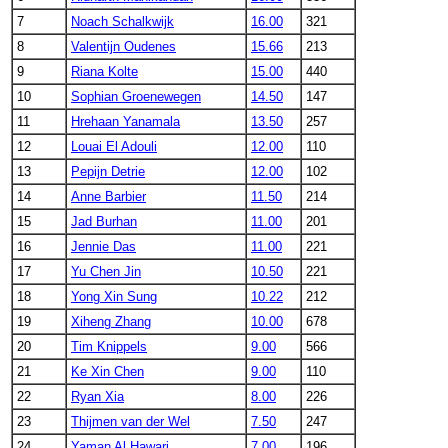
7
Noach Schalkwijk
16.00
321
8
Valentijn Oudenes
15.66
213
9
Riana Kolte
15.00
440
10
Sophian Groenewegen
14.50
147
11
Hrehaan Yanamala
13.50
257
12
Louai El Adouli
12.00
110
13
Pepijn Detrie
12.00
102
14
Anne Barbier
11.50
214
15
Jad Burhan
11.00
201
16
Jennie Das
11.00
221
17
Yu Chen Jin
10.50
221
18
Yong Xin Sung
10.22
212
19
Xiheng Zhang
10.00
678
20
Tim Knippels
9.00
566
21
Ke Xin Chen
9.00
110
22
Ryan Xia
8.00
226
23
Thijmen van der Wel
7.50
247
24
Yaman Al Hawari
7.00
196