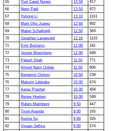
65
Tiuri Capel Nunes
13.50
417
66
Neev Patil
13.50
972
67
Yuhong Li
13.10
1161
68
Marti Otto Juarez
12.66
892
69
Mateo Schalkwijk
12.50
369
70
Jonathan Langeveld
12.16
1103
71
Emir Bostanci
12.00
241
72
Jesper Bloemberg
12.00
689
73
Palash Shah
11.50
771
74
Ahmet Naim Ozbek
11.50
806
75
Benjamin Osborn
10.50
239
76
Maksim Lebedev
10.00
674
77
Aarav Prasher
10.00
458
78
Renee Hoeben
10.00
599
79
Ruben Malmberg
9.50
447
80
Tivon Ananda
9.00
165
81
Aurora Su
9.00
326
82
Vivaan Jethva
9.00
574