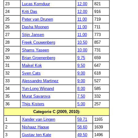
23
Lucas Komduur
12.00
821
24
Kriti Das
12.00
916
25
Peter van Drunen
11.00
719
26
Dasha Moonen
11.00
711
27
Stijn Jansen
11.00
773
28
Freek Couwenberg
10.50
857
29
Shams Yaseen
10.00
731
30
Brian Groenenberg
9.75
659
31
Maikel Kok
9.50
647
32
Sven Cats
9.00
618
33
Alessandro Martinez
9.00
527
34
Yun-Long Wijnand
8.00
585
35
Murat Savarova
7.50
332
36
Thijs Kisters
5.00
257
Categorie C (2009, 2010):
1
Xander van Lingen
59.71
1165
2
Nishaaz Haque
58.60
1639
3
Gustav ten Kate
49.50
1496