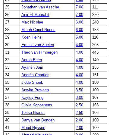
25
Jonathan van Assche
7.00
111
26
Anir El Mourabit
7.00
220
27
Max Nicolae
6.00
240
28
Micah Capel Nunes
6.00
138
29
Koen Heins
5.00
110
30
Emelie van Zoelen
4.00
203
31
Theo van Himbergen
4.00
445
32
Aaron Been
4.00
140
33
Ayansh Jain
4.00
155
34
Andrés Chartier
4.00
151
35
Jidde Snoek
4.00
180
36
Anwita Praveen
3.50
100
37
Kayley Fung
3.00
107
38
Olivia Koppenens
2.50
165
39
Tessa Brandt
2.50
106
40
Danya van Dongen
2.00
100
41
Maud Nijssen
2.00
100