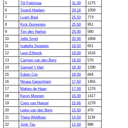
5
Tijl Fokkinga
31.00
1275
6
Sjoerd Hoeben
29.16
1059
7
Lyam Boel
25.50
773
8
Kick Dorrestein
25.50
951
9
Tim den Hartog
25.00
580
10
Jelle Smid
20.90
1858
11
Isabella Stoppels
19.50
651
12
Leon Elferink
19.00
1616
13
Carmen van den Berg
18.50
570
14
Samuel 't Hart
18.30
1290
15
Edwin Cijo
18.00
664
16
Nirupa Ganeshram
17.60
1455
17
Matteo de Haan
17.00
1270
18
Kevin Moonen
16.00
1417
19
Coen van Hoesel
15.66
1278
20
Lieke van den Berg
15.50
470
21
Thera Woldhuis
14.50
1134
22
Jorik Tax
12.50
986