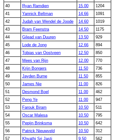
40
Ryan Ramdien
15.00
1204
41
Yannick Beltman
14.66
1091
42
Judah van Wendel de Joode
14.60
1019
43
Bram Feenstra
14.50
1175
44
Gilead van Duuren
13.50
929
45
Lode de Jong
12.66
894
46
Tobias van Oostveen
12.50
850
47
Mees van Rijn
12.00
770
48
Krijn Bongers
11.50
736
49
Jayden Burne
11.50
855
50
James Nie
11.00
826
51
Desmond Boel
11.00
462
52
Peng Ye
11.00
947
53
Farouk Biram
10.50
511
54
Oscar Malesa
10.50
795
55
Pepijn Brinksma
10.50
642
56
Patrick Nieuwveld
10.50
312
57
Khyathi Sri Jasti
9.50
562