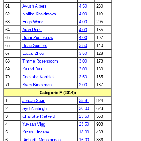
61
Ayush Albers
4.50
230
62
Malika Khakimova
4.00
110
63
Hugo Wong
4.00
205
64
Aron Reus
4.00
155
65
Bram Zoetekouw
4.00
197
66
Beau Somers
3.50
140
67
Lucas Zhou
3.50
128
68
Timme Rosenboom
3.00
173
69
Kashri Das
3.00
130
70
Deeksha Karthick
2.50
135
71
Sven Broekman
2.00
137
Categorie F (2014):
1
Jordan Sean
35.91
824
2
Syd Zantingh
30.00
623
3
Charlotte Rietveld
25.50
563
4
Yuvaan Vigg
23.50
903
5
Krrish Hingane
18.00
483
6
Ridharth Manikandan
16.00
336