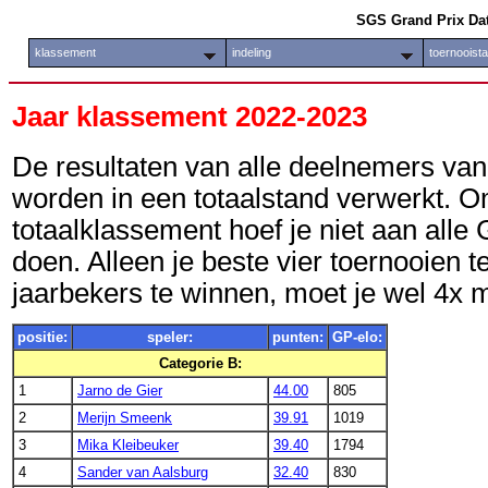
SGS Grand Prix Da
klassement
indeling
toernooist
Jaar klassement 2022-2023
De resultaten van alle deelnemers van
worden in een totaalstand verwerkt. O
totaalklassement hoef je niet aan alle
doen. Alleen je beste vier toernooien
jaarbekers te winnen, moet je wel 4
positie:
speler:
punten:
GP-elo:
Categorie B:
1
Jarno de Gier
44.00
805
2
Merijn Smeenk
39.91
1019
3
Mika Kleibeuker
39.40
1794
4
Sander van Aalsburg
32.40
830