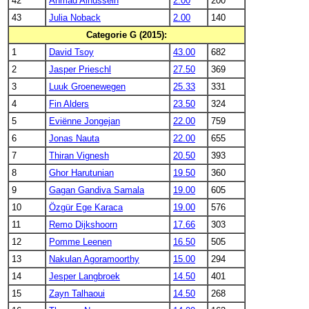
42
Ahmad Alhussein
2.00
200
43
Julia Noback
2.00
140
Categorie G (2015):
1
David Tsoy
43.00
682
2
Jasper Prieschl
27.50
369
3
Luuk Groenewegen
25.33
331
4
Fin Alders
23.50
324
5
Eviënne Jongejan
22.00
759
6
Jonas Nauta
22.00
655
7
Thiran Vignesh
20.50
393
8
Ghor Harutunian
19.50
360
9
Gagan Gandiva Samala
19.00
605
10
Özgür Ege Karaca
19.00
576
11
Remo Dijkshoorn
17.66
303
12
Pomme Leenen
16.50
505
13
Nakulan Agoramoorthy
15.00
294
14
Jesper Langbroek
14.50
401
15
Zayn Talhaoui
14.50
268