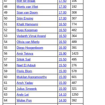
47
Rolf ter Braak
17.50
106
48
Morris van Vliet
17.00
192
49
Stan van Doorn
17.00
308
50
Stijn Ensing
17.00
307
51
Khalil Hamoumi
16.50
774
52
Hugo Koopman
16.50
482
53
Vedanth Vimal Anand
16.50
364
54
Olivia van Mierlo
16.50
489
55
Diego Hoogenboom
16.00
391
56
Amir Tetova
15.90
1423
57
Shlok Sail
15.50
495
58
Nael El Adouli
15.50
276
59
Floris Blom
15.00
578
60
Mukilan Agoramoorthy
15.00
601
61
Ansh Yadav
15.00
487
62
Julius Smeenk
15.00
321
63
Andy Lei
14.10
1250
64
Wolter Pon
14.00
392