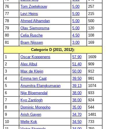
76
Tom Zoetekouw
5.00
257
77
Levi Heins
5.00
215
78
Ahmed Alhamdan
5.00
500
79
Olav Siemonsma
5.00
120
80
Celia Rusche
4.50
108
81
Bram Nijssen
3.00
169
Categorie D (2011, 2012):
1
Oscar Koppenens
57.90
1609
2
Alex Albul
51.40
909
3
Max de Kleijn
50.00
912
4
Emma ten Caat
39.50
991
5
Anumitra Elangkumaran
39.13
1074
6
Nije Bloemendal
38.00
933
7
Kyo Zantingh
38.00
924
8
Dominic Mongoho
35.00
544
9
Arish Gayen
34.70
1481
10
Melle Kok
34.50
733
11
Victor Stoppels
34.00
750