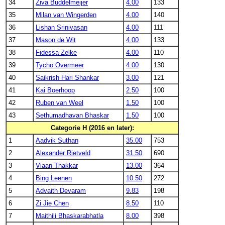
34
Ziva Buddelmeijer
4.00
133
35
Milan van Wingerden
4.00
140
36
Lishan Srinivasan
4.00
111
37
Mason de Wit
4.00
133
38
Fidessa Zelke
4.00
110
39
Tycho Overmeer
4.00
130
40
Saikrish Hari Shankar
3.00
121
41
Kai Boerhoop
2.50
100
42
Ruben van Weel
1.50
100
43
Sethumadhavan Bhaskar
1.50
100
Categorie H (2016 en later):
1
Aadvik Suthan
35.00
753
2
Alexander Rietveld
31.50
690
3
Viaan Thakkar
13.00
364
4
Bing Leenen
10.50
272
5
Advaith Devaram
9.83
198
6
Zi Jie Chen
8.50
110
7
Maithili Bhaskarabhatla
8.00
398