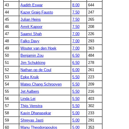
43
Aadith Eswar
8.00
644
44
Kazer Graig Fausto
7.50
247
45
Julian Heins
7.50
265
46
Amrit Kapoor
7.50
208
47
Saanvi Shah
7.00
226
48
Falko Davy
7.00
293
49
Wouter van den Hoek
7.00
363
50
Benjamin Zou
6.50
484
51
Jim Schukking
6.50
278
52
Nathan op de Coul
6.00
261
53
Epke Kruik
5.50
223
54
Mateo Chang Schrooyen
5.50
209
55
Jet Aalbers
5.50
216
56
Linda Lei
5.50
403
57
Thijs Venstra
5.50
302
58
Kavin Dhanasekar
5.00
233
59
Shreyas Jasti
5.00
291
60
Manu Theodoropoulos
5.00
353