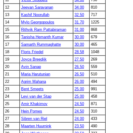
12
Jeevan Saravanan
34.00
810
13
Kashif Noorullah
32.50
717
14
Mylo Georgopoulos
31.70
1225
15
Rithvik Ram Pattabiraman
31.00
868
16
Tanisha Hemanth Kumar
30.00
679
17
Samarth Rummaghatte
30.00
465
18
Floris Friedel
28.58
1048
19
Joyce Breedijk
27.50
269
20
Avin Sanap
26.50
559
21
Maria Harutunian
26.50
510
22
Agrim Mahana
26.00
494
23
Bent Smeets
25.00
991
24
Levi van der Stap
25.00
458
25
Amir Khakimov
24.50
871
26
Hein Pomes
24.50
310
27
Sibren van Riel
24.00
433
28
Maarten Huurnink
23.50
490