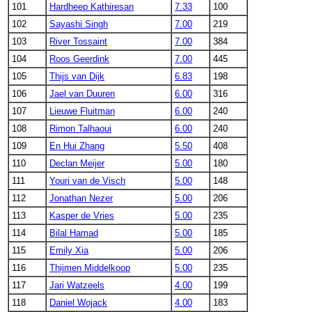
101
Hardheep Kathiresan
7.33
100
102
Sayashi Singh
7.00
219
103
River Tossaint
7.00
384
104
Roos Geerdink
7.00
445
105
Thijs van Dijk
6.83
198
106
Jael van Duuren
6.00
316
107
Lieuwe Fluitman
6.00
240
108
Rimon Talhaoui
6.00
240
109
En Hui Zhang
5.50
408
110
Declan Meijer
5.00
180
111
Youri van de Visch
5.00
148
112
Jonathan Nezer
5.00
206
113
Kasper de Vries
5.00
235
114
Bilal Hamad
5.00
185
115
Emily Xia
5.00
206
116
Thijmen Middelkoop
5.00
235
117
Jari Watzeels
4.00
199
118
Daniel Wojack
4.00
183