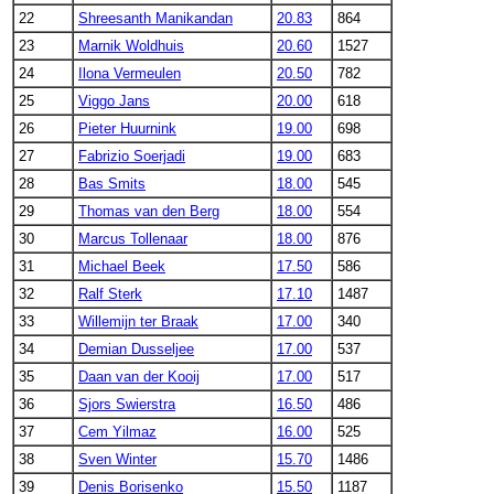
22
Shreesanth Manikandan
20.83
864
23
Marnik Woldhuis
20.60
1527
24
Ilona Vermeulen
20.50
782
25
Viggo Jans
20.00
618
26
Pieter Huurnink
19.00
698
27
Fabrizio Soerjadi
19.00
683
28
Bas Smits
18.00
545
29
Thomas van den Berg
18.00
554
30
Marcus Tollenaar
18.00
876
31
Michael Beek
17.50
586
32
Ralf Sterk
17.10
1487
33
Willemijn ter Braak
17.00
340
34
Demian Dusseljee
17.00
537
35
Daan van der Kooij
17.00
517
36
Sjors Swierstra
16.50
486
37
Cem Yilmaz
16.00
525
38
Sven Winter
15.70
1486
39
Denis Borisenko
15.50
1187