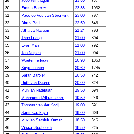
29
Joep Winthagen
23.50
737
30
Emma Barbier
23.33
1032
31
Paco de Vos van Steenwijk
23.00
797
32
Dhruv Patil
22.50
846
33
Atharva Naveen
21.24
793
34
Thao Luong
21.00
804
35
Evan Man
21.00
792
36
Ton Nuijten
21.00
904
37
Wouter Terlouw
20.90
1868
38
Boyd Leenen
20.60
1745
39
Sarah Barbier
20.50
742
40
Ruth van Duuren
20.00
624
41
Muhilan Natarajan
19.50
394
42
Mohammed Alhumaikani
19.50
246
43
Thomas van der Kooij
19.00
591
44
Sami Karakaya
19.00
608
45
Mukilan Sathish Kumar
18.50
346
46
Vihaan Sudheesh
18.50
225