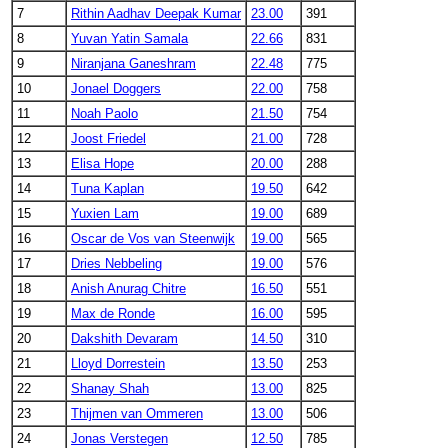
7
Rithin Aadhav Deepak Kumar
23.00
391
8
Yuvan Yatin Samala
22.66
831
9
Niranjana Ganeshram
22.48
775
10
Jonael Doggers
22.00
758
11
Noah Paolo
21.50
754
12
Joost Friedel
21.00
728
13
Elisa Hope
20.00
288
14
Tuna Kaplan
19.50
642
15
Yuxien Lam
19.00
689
16
Oscar de Vos van Steenwijk
19.00
565
17
Dries Nebbeling
19.00
576
18
Anish Anurag Chitre
16.50
551
19
Max de Ronde
16.00
595
20
Dakshith Devaram
14.50
310
21
Lloyd Dorrestein
13.50
253
22
Shanay Shah
13.00
825
23
Thijmen van Ommeren
13.00
506
24
Jonas Verstegen
12.50
785