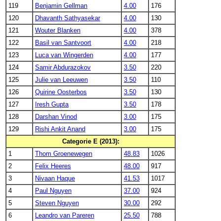
119
Benjamin Gellman
4.00
176
120
Dhavanth Sathyasekar
4.00
130
121
Wouter Blanken
4.00
378
122
Basil van Santvoort
4.00
218
123
Luca van Wingerden
4.00
177
124
Samir Abdurazokov
3.50
220
125
Julie van Leeuwen
3.50
110
126
Quirine Oosterbos
3.50
130
127
Iresh Gupta
3.50
178
128
Darshan Vinod
3.00
175
129
Rishi Ankit Anand
3.00
175
Categorie E (2013):
1
Thom Groenewegen
48.83
1026
2
Felix Heeres
48.00
917
3
Nivaan Haque
41.53
1017
4
Paul Nguyen
37.00
924
5
Steven Nguyen
30.00
292
6
Leandro van Pareren
25.50
788