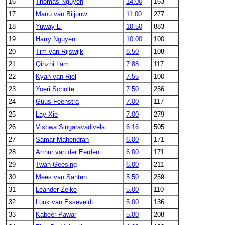
16
Thomas Nguyen
14.00
163
17
Manu van Biljouw
11.00
277
18
Yuway Li
10.50
883
19
Harry Nguyen
10.00
100
20
Tim van Rijswijk
8.50
108
21
Qinzhi Lam
7.88
117
22
Kyan van Riel
7.55
100
23
Yoeri Scholte
7.50
256
24
Guus Feenstra
7.00
117
25
Lay Xie
7.00
279
26
Vishwa Singaravadivela
6.16
505
27
Samar Mahendran
6.00
171
28
Arthur van der Eerden
6.00
171
29
Twan Geesing
6.00
211
30
Mees van Santen
5.50
259
31
Leander Zelke
5.00
110
32
Luuk van Esseveldt
5.00
136
33
Kabeer Pawar
5.00
208