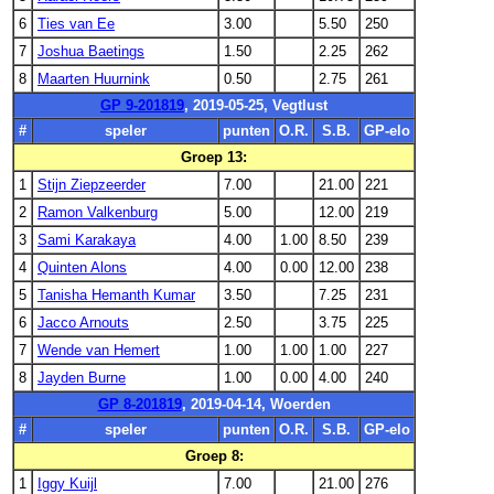
6
Ties van Ee
3.00
5.50
250
7
Joshua Baetings
1.50
2.25
262
8
Maarten Huurnink
0.50
2.75
261
GP 9-201819
, 2019-05-25, Vegtlust
#
speler
punten
O.R.
S.B.
GP-elo
Groep 13:
1
Stijn Ziepzeerder
7.00
21.00
221
2
Ramon Valkenburg
5.00
12.00
219
3
Sami Karakaya
4.00
1.00
8.50
239
4
Quinten Alons
4.00
0.00
12.00
238
5
Tanisha Hemanth Kumar
3.50
7.25
231
6
Jacco Arnouts
2.50
3.75
225
7
Wende van Hemert
1.00
1.00
1.00
227
8
Jayden Burne
1.00
0.00
4.00
240
GP 8-201819
, 2019-04-14, Woerden
#
speler
punten
O.R.
S.B.
GP-elo
Groep 8:
1
Iggy Kuijl
7.00
21.00
276