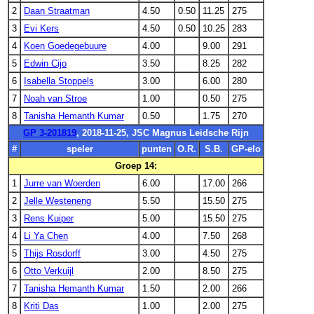
2
Daan Straatman
4.50
0.50
11.25
275
3
Evi Kers
4.50
0.50
10.25
283
4
Koen Goedegebuure
4.00
9.00
291
5
Edwin Cijo
3.50
8.25
282
6
Isabella Stoppels
3.00
6.00
280
7
Noah van Stroe
1.00
0.50
275
8
Tanisha Hemanth Kumar
0.50
1.75
270
GP 3-201819
, 2018-11-25, JSC Magnus Leidsche Rijn
#
speler
punten
O.R.
S.B.
GP-elo
Groep 14:
1
Jurre van Woerden
6.00
17.00
266
2
Jelle Westeneng
5.50
15.50
275
3
Rens Kuiper
5.00
15.50
275
4
Li Ya Chen
4.00
7.50
268
5
Thijs Rosdorff
3.00
4.50
275
6
Otto Verkuijl
2.00
8.50
275
7
Tanisha Hemanth Kumar
1.50
2.00
266
8
Kriti Das
1.00
2.00
275