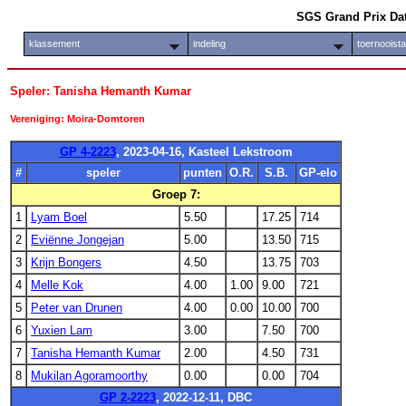
SGS Grand Prix Da
klassement
indeling
toernooist
Speler: Tanisha Hemanth Kumar
Vereniging: Moira-Domtoren
GP 4-2223
, 2023-04-16, Kasteel Lekstroom
#
speler
punten
O.R.
S.B.
GP-elo
Groep 7:
1
Lyam Boel
5.50
17.25
714
2
Eviënne Jongejan
5.00
13.50
715
3
Krijn Bongers
4.50
13.75
703
4
Melle Kok
4.00
1.00
9.00
721
5
Peter van Drunen
4.00
0.00
10.00
700
6
Yuxien Lam
3.00
7.50
700
7
Tanisha Hemanth Kumar
2.00
4.50
731
8
Mukilan Agoramoorthy
0.00
0.00
704
GP 2-2223
, 2022-12-11, DBC