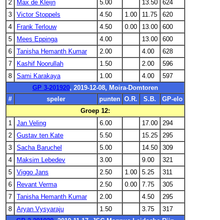
2
Max de Kleijn
5.00
13.50
624
3
Victor Stoppels
4.50
1.00
11.75
620
4
Frank Terlouw
4.50
0.00
13.00
600
5
Mees Eppinga
4.00
13.00
600
6
Tanisha Hemanth Kumar
2.00
4.00
628
7
Kashif Noorullah
1.50
2.00
596
8
Sami Karakaya
1.00
4.00
597
GP 3-201920
, 2019-12-08, Moira-Domtoren
#
speler
punten
O.R.
S.B.
GP-elo
Groep 12:
1
Jan Veling
6.00
17.00
294
2
Gustav ten Kate
5.50
15.25
295
3
Sacha Baruchel
5.00
14.50
309
4
Maksim Lebedev
3.00
9.00
321
5
Viggo Jans
2.50
1.00
5.25
311
6
Revant Verma
2.50
0.00
7.75
305
7
Tanisha Hemanth Kumar
2.00
4.50
295
8
Aryan Vysyaraju
1.50
3.75
317