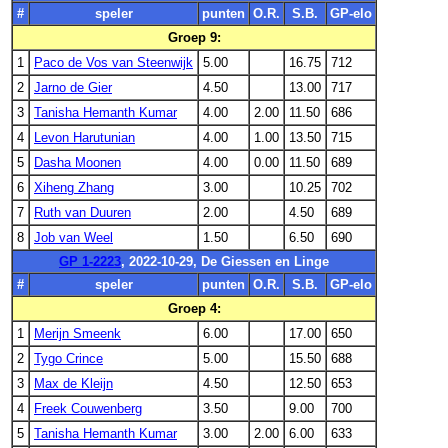
#
speler
punten
O.R.
S.B.
GP-elo
Groep 9:
1
Paco de Vos van Steenwijk
5.00
16.75
712
2
Jarno de Gier
4.50
13.00
717
3
Tanisha Hemanth Kumar
4.00
2.00
11.50
686
4
Levon Harutunian
4.00
1.00
13.50
715
5
Dasha Moonen
4.00
0.00
11.50
689
6
Xiheng Zhang
3.00
10.25
702
7
Ruth van Duuren
2.00
4.50
689
8
Job van Weel
1.50
6.50
690
GP 1-2223
, 2022-10-29, De Giessen en Linge
#
speler
punten
O.R.
S.B.
GP-elo
Groep 4:
1
Merijn Smeenk
6.00
17.00
650
2
Tygo Crince
5.00
15.50
688
3
Max de Kleijn
4.50
12.50
653
4
Freek Couwenberg
3.50
9.00
700
5
Tanisha Hemanth Kumar
3.00
2.00
6.00
633