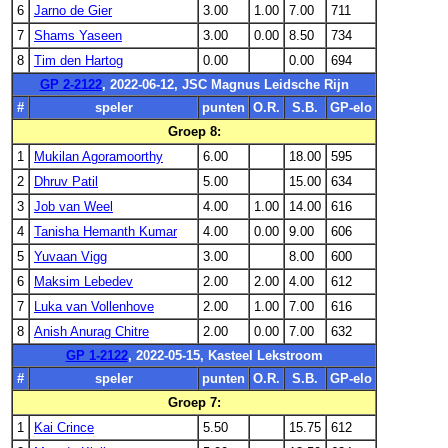
6
Jarno de Gier
3.00
1.00
7.00
711
7
Shams Yaseen
3.00
0.00
8.50
734
8
Tim den Hartog
0.00
0.00
694
GP 2-2122
, 2022-06-12, JSC Magnus Leidsche Rijn
#
speler
punten
O.R.
S.B.
GP-elo
Groep 8:
1
Mukilan Agoramoorthy
6.00
18.00
595
2
Dhruv Patil
5.00
15.00
634
3
Job van Weel
4.00
1.00
14.00
616
4
Tanisha Hemanth Kumar
4.00
0.00
9.00
606
5
Yuvaan Vigg
3.00
8.00
600
6
Maksim Lebedev
2.00
2.00
4.00
612
7
Luka van Vollenhove
2.00
1.00
7.00
616
8
Anish Anurag Chitre
2.00
0.00
7.00
632
GP 1-2122
, 2022-05-15, Kasteel Lekstroom
#
speler
punten
O.R.
S.B.
GP-elo
Groep 7:
1
Kai Crince
5.50
15.75
612