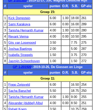
GP 2-201920
, 2019-11-17, JSC Magnus Leidsche Rijn
#
speler
punten
O.R.
S.B.
GP-elo
Groep 15:
1
Kick Dorrestein
6.00
1.00
18.00
261
2
Sami Karakaya
6.00
0.00
16.00
289
3
Tanisha Hemanth Kumar
4.00
1.00
10.00
280
4
Revant Verma
4.00
0.00
10.50
295
5
Gijs van Losenoord
3.50
7.75
275
6
Joshua Baetings
2.00
5.00
287
7
Isabella Stoppels
1.50
3.75
270
8
Jasmijn Schoonhoven
1.00
1.50
272
GP 1-201920
, 2019-10-26, De Giessen en Linge
#
speler
punten
O.R.
S.B.
GP-elo
Groep 11:
1
Figgo Zeijpveld
6.00
16.50
254
2
Sacha Baruchel
5.50
18.75
250
3
Tanisha Hemanth Kumar
4.00
1.00
9.00
255
4
Alexander (dubbel) Albul
4.00
0.00
8.50
251
5
Rafaël Koers
3.50
10.75
259