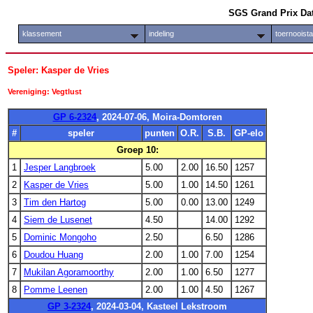
SGS Grand Prix Da
klassement
indeling
toernooist
Speler: Kasper de Vries
Vereniging: Vegtlust
GP 6-2324
, 2024-07-06, Moira-Domtoren
#
speler
punten
O.R.
S.B.
GP-elo
Groep 10:
1
Jesper Langbroek
5.00
2.00
16.50
1257
2
Kasper de Vries
5.00
1.00
14.50
1261
3
Tim den Hartog
5.00
0.00
13.00
1249
4
Siem de Lusenet
4.50
14.00
1292
5
Dominic Mongoho
2.50
6.50
1286
6
Doudou Huang
2.00
1.00
7.00
1254
7
Mukilan Agoramoorthy
2.00
1.00
6.50
1277
8
Pomme Leenen
2.00
1.00
4.50
1267
GP 3-2324
, 2024-03-04, Kasteel Lekstroom