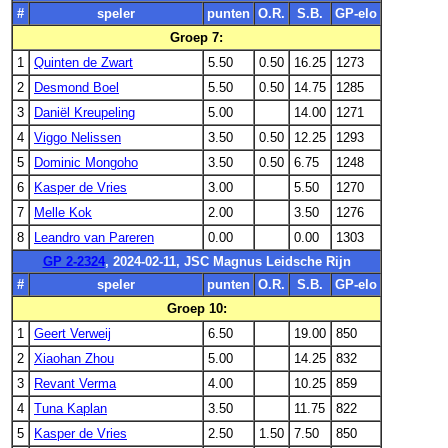
#
speler
punten
O.R.
S.B.
GP-elo
Groep 7:
1
Quinten de Zwart
5.50
0.50
16.25
1273
2
Desmond Boel
5.50
0.50
14.75
1285
3
Daniël Kreupeling
5.00
14.00
1271
4
Viggo Nelissen
3.50
0.50
12.25
1293
5
Dominic Mongoho
3.50
0.50
6.75
1248
6
Kasper de Vries
3.00
5.50
1270
7
Melle Kok
2.00
3.50
1276
8
Leandro van Pareren
0.00
0.00
1303
GP 2-2324
, 2024-02-11, JSC Magnus Leidsche Rijn
#
speler
punten
O.R.
S.B.
GP-elo
Groep 10:
1
Geert Verweij
6.50
19.00
850
2
Xiaohan Zhou
5.00
14.25
832
3
Revant Verma
4.00
10.25
859
4
Tuna Kaplan
3.50
11.75
822
5
Kasper de Vries
2.50
1.50
7.50
850