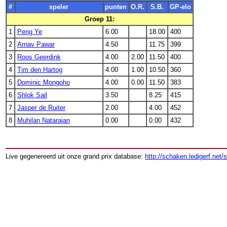
#
speler
punten
O.R.
S.B.
GP-elo
Groep 11:
1
Peng Ye
6.00
18.00
400
2
Arnav Pawar
4.50
11.75
399
3
Roos Geerdink
4.00
2.00
11.50
400
4
Tim den Hartog
4.00
1.00
10.50
360
5
Dominic Mongoho
4.00
0.00
11.50
383
6
Shlok Sail
3.50
8.25
415
7
Jasper de Ruiter
2.00
4.00
452
8
Muhilan Natarajan
0.00
0.00
432
Live gegenereerd uit onze grand prix database:
http://schaken.ledigerf.net/