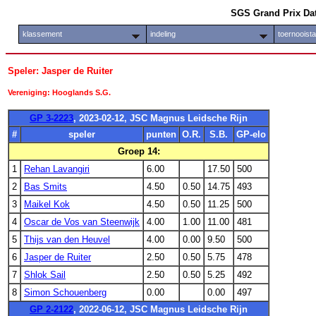
SGS Grand Prix Da
klassement
indeling
toernooist
Speler: Jasper de Ruiter
Vereniging: Hooglands S.G.
GP 3-2223
, 2023-02-12, JSC Magnus Leidsche Rijn
#
speler
punten
O.R.
S.B.
GP-elo
Groep 14:
1
Rehan Lavangiri
6.00
17.50
500
2
Bas Smits
4.50
0.50
14.75
493
3
Maikel Kok
4.50
0.50
11.25
500
4
Oscar de Vos van Steenwijk
4.00
1.00
11.00
481
5
Thijs van den Heuvel
4.00
0.00
9.50
500
6
Jasper de Ruiter
2.50
0.50
5.75
478
7
Shlok Sail
2.50
0.50
5.25
492
8
Simon Schouenberg
0.00
0.00
497
GP 2-2122
, 2022-06-12, JSC Magnus Leidsche Rijn