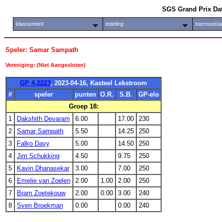
SGS Grand Prix Da
klassement
indeling
toernooist
Speler: Samar Sampath
Vereniging: (Niet Aangesloten)
GP 4-2223
, 2023-04-16, Kasteel Lekstroom
#
speler
punten
O.R.
S.B.
GP-elo
Groep 18:
1
Dakshith Devaram
6.00
17.00
230
2
Samar Sampath
5.50
14.25
250
3
Falko Davy
5.00
14.50
250
4
Jim Schukking
4.50
9.75
250
5
Kavin Dhanasekar
3.00
7.00
250
6
Emelie van Zoelen
2.00
1.00
2.00
250
7
Bram Zoetekouw
2.00
0.00
3.00
240
8
Sven Broekman
0.00
0.00
240