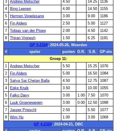
3
Andrew Metscher
4.50
14.25
1136
4
Bing Leenen
4.00
14.50
1155
5
Hermen Vogelesang
3.00
9.00
1186
6
Fin Alders
2.50
5.00
1127
7
Tobias van der Ploeg
2.00
4.50
1142
8
Thiran Vignesh
1.50
6.25
1191
GP 5-2324
, 2024-05-26, Woerden
#
speler
punten
O.R.
S.B.
GP-elo
Groep 11:
1
Andrew Metscher
5.50
15.25
1076
2
Fin Alders
5.00
16.50
1084
3
Satya Sai Chetan Balla
4.50
12.75
1087
4
Epke Kruik
3.50
10.00
1055
5
Falko Davy
3.00
1.00
7.50
1070
6
Luuk Groenewegen
3.00
0.00
12.50
1098
7
Jasper Prieschl
2.50
5.50
1077
8
Wim Hu
1.00
3.00
1068
GP 4-2324
, 2024-04-21, DBC
#
speler
punten
O.R.
S.B.
GP-elo