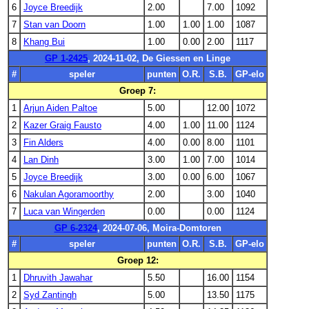
6
Joyce Breedijk
2.00
7.00
1092
7
Stan van Doorn
1.00
1.00
1.00
1087
8
Khang Bui
1.00
0.00
2.00
1117
GP 1-2425
, 2024-11-02, De Giessen en Linge
#
speler
punten
O.R.
S.B.
GP-elo
Groep 7:
1
Arjun Aiden Paltoe
5.00
12.00
1072
2
Kazer Graig Fausto
4.00
1.00
11.00
1124
3
Fin Alders
4.00
0.00
8.00
1101
4
Lan Dinh
3.00
1.00
7.00
1014
5
Joyce Breedijk
3.00
0.00
6.00
1067
6
Nakulan Agoramoorthy
2.00
3.00
1040
7
Luca van Wingerden
0.00
0.00
1124
GP 6-2324
, 2024-07-06, Moira-Domtoren
#
speler
punten
O.R.
S.B.
GP-elo
Groep 12:
1
Dhruvith Jawahar
5.50
16.00
1154
2
Syd Zantingh
5.00
13.50
1175