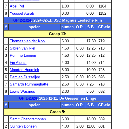
7
Abel Pol
1.00
0.00
1164
8
Youssef Aarab
0.00
0.00
1152
GP 2-2324
, 2024-02-11, JSC Magnus Leidsche Rijn
#
speler
punten
O.R.
S.B.
GP-elo
Groep 13:
1
Thomas van der Kooij
5.00
17.50
719
2
Sibren van Riel
4.50
0.50
12.25
713
3
Pomme Leenen
4.50
0.50
12.25
712
4
Fin Alders
4.00
14.00
714
5
Maarten Huurnink
3.00
10.00
723
6
Demian Dusseljee
2.50
0.50
10.25
698
7
Samarth Rummaghatte
2.50
0.50
7.25
718
8
Lewis Wasmus
2.00
5.50
692
GP 1-2324
, 2023-11-11, De Giessen en Linge
#
speler
punten
O.R.
S.B.
GP-elo
Groep 5:
1
Samit Chandramohan
6.00
18.00
569
2
Quinten Bonsen
4.00
2.00
11.00
601