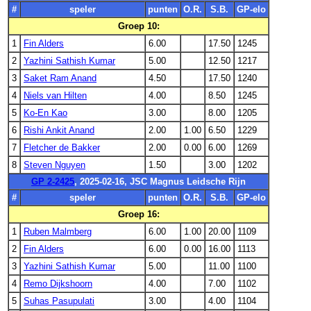
#
speler
punten
O.R.
S.B.
GP-elo
Groep 10:
1
Fin Alders
6.00
17.50
1245
2
Yazhini Sathish Kumar
5.00
12.50
1217
3
Saket Ram Anand
4.50
17.50
1240
4
Niels van Hilten
4.00
8.50
1245
5
Ko-En Kao
3.00
8.00
1205
6
Rishi Ankit Anand
2.00
1.00
6.50
1229
7
Fletcher de Bakker
2.00
0.00
6.00
1269
8
Steven Nguyen
1.50
3.00
1202
GP 2-2425
, 2025-02-16, JSC Magnus Leidsche Rijn
#
speler
punten
O.R.
S.B.
GP-elo
Groep 16:
1
Ruben Malmberg
6.00
1.00
20.00
1109
2
Fin Alders
6.00
0.00
16.00
1113
3
Yazhini Sathish Kumar
5.00
11.00
1100
4
Remo Dijkshoorn
4.00
7.00
1102
5
Suhas Pasupulati
3.00
4.00
1104