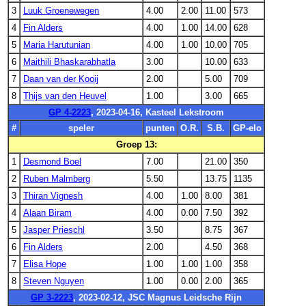
3
Luuk Groenewegen
4.00
2.00
11.00
573
4
Fin Alders
4.00
1.00
14.00
628
5
Maria Harutunian
4.00
1.00
10.00
705
6
Maithili Bhaskarabhatla
3.00
10.00
633
7
Daan van der Kooij
2.00
5.00
709
8
Thijs van den Heuvel
1.00
3.00
665
GP 4-2223
, 2023-04-16, Kasteel Lekstroom
#
speler
punten
O.R.
S.B.
GP-elo
Groep 13:
1
Desmond Boel
7.00
21.00
350
2
Ruben Malmberg
5.50
13.75
1135
3
Thiran Vignesh
4.00
1.00
8.00
381
4
Alaan Biram
4.00
0.00
7.50
392
5
Jasper Prieschl
3.50
8.75
367
6
Fin Alders
2.00
4.50
368
7
Elisa Hope
1.00
1.00
1.00
358
8
Steven Nguyen
1.00
0.00
2.00
365
GP 3-2223
, 2023-02-12, JSC Magnus Leidsche Rijn