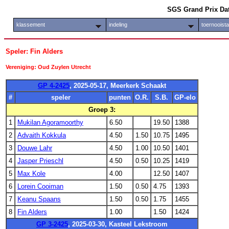
SGS Grand Prix Da
klassement
indeling
toernooist
Speler: Fin Alders
Vereniging: Oud Zuylen Utrecht
GP 4-2425
, 2025-05-17, Meerkerk Schaakt
#
speler
punten
O.R.
S.B.
GP-elo
Groep 3:
1
Mukilan Agoramoorthy
6.50
19.50
1388
2
Advaith Kokkula
4.50
1.50
10.75
1495
3
Douwe Lahr
4.50
1.00
10.50
1401
4
Jasper Prieschl
4.50
0.50
10.25
1419
5
Max Kole
4.00
12.50
1407
6
Lorein Cooiman
1.50
0.50
4.75
1393
7
Keanu Spaans
1.50
0.50
1.75
1455
8
Fin Alders
1.00
1.50
1424
GP 3-2425
, 2025-03-30, Kasteel Lekstroom