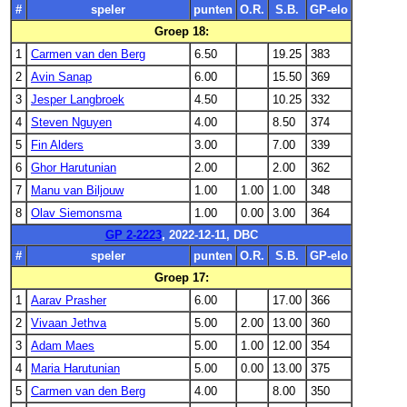
#
speler
punten
O.R.
S.B.
GP-elo
Groep 18:
1
Carmen van den Berg
6.50
19.25
383
2
Avin Sanap
6.00
15.50
369
3
Jesper Langbroek
4.50
10.25
332
4
Steven Nguyen
4.00
8.50
374
5
Fin Alders
3.00
7.00
339
6
Ghor Harutunian
2.00
2.00
362
7
Manu van Biljouw
1.00
1.00
1.00
348
8
Olav Siemonsma
1.00
0.00
3.00
364
GP 2-2223
, 2022-12-11, DBC
#
speler
punten
O.R.
S.B.
GP-elo
Groep 17:
1
Aarav Prasher
6.00
17.00
366
2
Vivaan Jethva
5.00
2.00
13.00
360
3
Adam Maes
5.00
1.00
12.00
354
4
Maria Harutunian
5.00
0.00
13.00
375
5
Carmen van den Berg
4.00
8.00
350