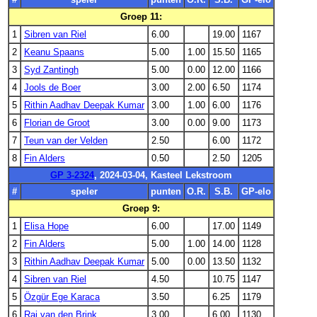
Groep 11:
1
Sibren van Riel
6.00
19.00
1167
2
Keanu Spaans
5.00
1.00
15.50
1165
3
Syd Zantingh
5.00
0.00
12.00
1166
4
Jools de Boer
3.00
2.00
6.50
1174
5
Rithin Aadhav Deepak Kumar
3.00
1.00
6.00
1176
6
Florian de Groot
3.00
0.00
9.00
1173
7
Teun van der Velden
2.50
6.00
1172
8
Fin Alders
0.50
2.50
1205
GP 3-2324
, 2024-03-04, Kasteel Lekstroom
#
speler
punten
O.R.
S.B.
GP-elo
Groep 9:
1
Elisa Hope
6.00
17.00
1149
2
Fin Alders
5.00
1.00
14.00
1128
3
Rithin Aadhav Deepak Kumar
5.00
0.00
13.50
1132
4
Sibren van Riel
4.50
10.75
1147
5
Özgür Ege Karaca
3.50
6.25
1179
6
Raj van den Brink
3.00
6.00
1130