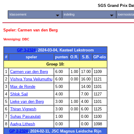
SGS Grand Prix Da
klassement
indeling
toernooist
Speler: Carmen van den Berg
Vereniging: DBC
GP 3-2324
, 2024-03-04, Kasteel Lekstroom
#
speler
punten
O.R.
S.B.
GP-elo
Groep 10:
1
Carmen van den Berg
6.00
1.00
17.00
1109
2
Vishva Yona Veilumuthu
6.00
0.00
16.00
1121
3
Max de Ronde
5.00
14.00
1101
4
Shlok Sail
4.00
7.00
1127
5
Lieke van den Berg
3.00
1.00
4.00
1101
6
Thiran Vignesh
3.00
0.00
6.00
1125
7
Suhas Pasupulati
1.00
0.00
1100
8
Aadya Lithesh
0.00
0.00
1098
GP 2-2324
, 2024-02-11, JSC Magnus Leidsche Rijn