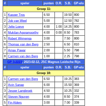
#
speler
punten
O.R.
S.B.
GP-elo
Groep 11:
1
Kasper Tros
6.50
19.50
800
2
Job van Weel
5.00
12.50
782
3
Jelte Loeve
4.00
1.00
14.25
800
4
Mukilan Agoramoorthy
4.00
0.00
8.50
783
5
Robert Wijmenga
3.00
7.50
800
6
Thomas van den Berg
2.50
6.50
810
7
Arnav Pawar
2.00
5.50
798
8
Carmen van den Berg
1.00
2.25
798
GP 3-2223
, 2023-02-12, JSC Magnus Leidsche Rijn
#
speler
punten
O.R.
S.B.
GP-elo
Groep 18:
1
Carmen van den Berg
6.50
19.25
383
2
Avin Sanap
6.00
15.50
369
3
Jesper Langbroek
4.50
10.25
332
4
Steven Nguyen
4.00
8.50
374
5
Fin Alders
3.00
7.00
339