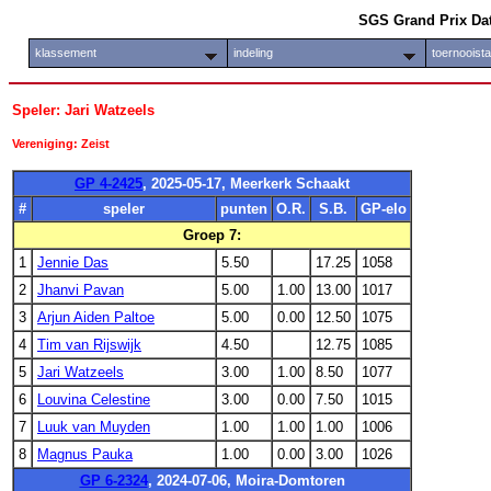
SGS Grand Prix Da
klassement
indeling
toernooist
Speler: Jari Watzeels
Vereniging: Zeist
GP 4-2425
, 2025-05-17, Meerkerk Schaakt
#
speler
punten
O.R.
S.B.
GP-elo
Groep 7:
1
Jennie Das
5.50
17.25
1058
2
Jhanvi Pavan
5.00
1.00
13.00
1017
3
Arjun Aiden Paltoe
5.00
0.00
12.50
1075
4
Tim van Rijswijk
4.50
12.75
1085
5
Jari Watzeels
3.00
1.00
8.50
1077
6
Louvina Celestine
3.00
0.00
7.50
1015
7
Luuk van Muyden
1.00
1.00
1.00
1006
8
Magnus Pauka
1.00
0.00
3.00
1026
GP 6-2324
, 2024-07-06, Moira-Domtoren