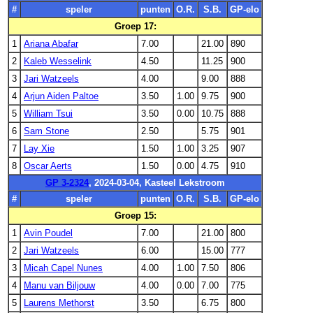
#
speler
punten
O.R.
S.B.
GP-elo
Groep 17:
1
Ariana Abafar
7.00
21.00
890
2
Kaleb Wesselink
4.50
11.25
900
3
Jari Watzeels
4.00
9.00
888
4
Arjun Aiden Paltoe
3.50
1.00
9.75
900
5
William Tsui
3.50
0.00
10.75
888
6
Sam Stone
2.50
5.75
901
7
Lay Xie
1.50
1.00
3.25
907
8
Oscar Aerts
1.50
0.00
4.75
910
GP 3-2324
, 2024-03-04, Kasteel Lekstroom
#
speler
punten
O.R.
S.B.
GP-elo
Groep 15:
1
Avin Poudel
7.00
21.00
800
2
Jari Watzeels
6.00
15.00
777
3
Micah Capel Nunes
4.00
1.00
7.50
806
4
Manu van Biljouw
4.00
0.00
7.00
775
5
Laurens Methorst
3.50
6.75
800