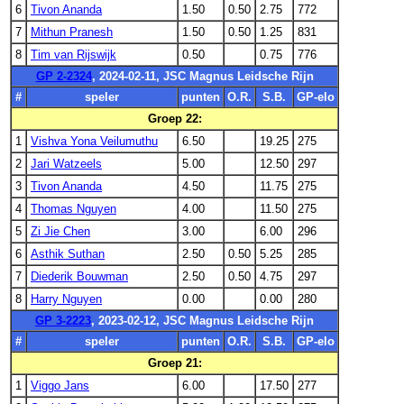
6
Tivon Ananda
1.50
0.50
2.75
772
7
Mithun Pranesh
1.50
0.50
1.25
831
8
Tim van Rijswijk
0.50
0.75
776
GP 2-2324
, 2024-02-11, JSC Magnus Leidsche Rijn
#
speler
punten
O.R.
S.B.
GP-elo
Groep 22:
1
Vishva Yona Veilumuthu
6.50
19.25
275
2
Jari Watzeels
5.00
12.50
297
3
Tivon Ananda
4.50
11.75
275
4
Thomas Nguyen
4.00
11.50
275
5
Zi Jie Chen
3.00
6.00
296
6
Asthik Suthan
2.50
0.50
5.25
285
7
Diederik Bouwman
2.50
0.50
4.75
297
8
Harry Nguyen
0.00
0.00
280
GP 3-2223
, 2023-02-12, JSC Magnus Leidsche Rijn
#
speler
punten
O.R.
S.B.
GP-elo
Groep 21:
1
Viggo Jans
6.00
17.50
277