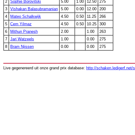
2
Sophie Borovitski
5.00
1.00
12.50
275
3
Vishakan Balasubramanian
5.00
0.00
12.00
200
4
Mateo Schalkwijk
4.50
0.50
11.25
266
5
Cem Yilmaz
4.50
0.50
10.25
300
6
Mithun Pranesh
2.00
1.00
263
7
Jari Watzeels
1.00
0.00
275
8
Bram Nijssen
0.00
0.00
275
Live gegenereerd uit onze grand prix database:
http://schaken.ledigerf.net/