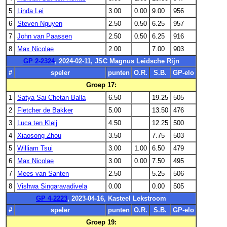
5
Linda Lei
3.00
0.00
9.00
956
6
Steven Nguyen
2.50
0.50
6.25
957
7
John van Paassen
2.50
0.50
6.25
916
8
Max Nicolae
2.00
7.00
903
GP 2-2324
, 2024-02-11, JSC Magnus Leidsche Rijn
#
speler
punten
O.R.
S.B.
GP-elo
Groep 17:
1
Satya Sai Chetan Balla
6.50
19.25
505
2
Fletcher de Bakker
5.00
13.50
476
3
Luca ten Kleij
4.50
12.25
500
4
Xiaosong Zhou
3.50
7.75
503
5
William Tsui
3.00
1.00
6.50
479
6
Max Nicolae
3.00
0.00
7.50
495
7
Mees van Santen
2.50
5.25
506
8
Vishwa Singaravadivela
0.00
0.00
505
GP 4-2223
, 2023-04-16, Kasteel Lekstroom
#
speler
punten
O.R.
S.B.
GP-elo
Groep 19: