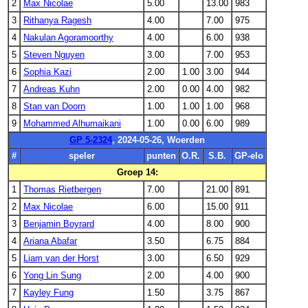
2
Max Nicolae
5.00
13.00
983
3
Rithanya Ragesh
4.00
7.00
975
4
Nakulan Agoramoorthy
4.00
6.00
938
5
Steven Nguyen
3.00
7.00
953
6
Sophia Kazi
2.00
1.00
3.00
944
7
Andreas Kuhn
2.00
0.00
4.00
982
8
Stan van Doorn
1.00
1.00
1.00
968
9
Mohammed Alhumaikani
1.00
0.00
6.00
989
GP 5-2324
, 2024-05-26, Woerden
#
speler
punten
O.R.
S.B.
GP-elo
Groep 14:
1
Thomas Rietbergen
7.00
21.00
891
2
Max Nicolae
6.00
15.00
911
3
Benjamin Boyrard
4.00
8.00
900
4
Ariana Abafar
3.50
6.75
884
5
Liam van der Horst
3.00
6.50
929
6
Yong Lin Sung
2.00
4.00
900
7
Kayley Fung
1.50
3.75
867