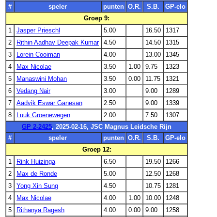
#
speler
punten
O.R.
S.B.
GP-elo
Groep 9:
1
Jasper Prieschl
5.00
16.50
1317
2
Rithin Aadhav Deepak Kumar
4.50
14.50
1315
3
Lorein Cooiman
4.00
13.00
1345
4
Max Nicolae
3.50
1.00
9.75
1323
5
Manaswini Mohan
3.50
0.00
11.75
1321
6
Vedang Nair
3.00
9.00
1289
7
Aadvik Eswar Ganesan
2.50
9.00
1339
8
Luuk Groenewegen
2.00
7.50
1307
GP 2-2425
, 2025-02-16, JSC Magnus Leidsche Rijn
#
speler
punten
O.R.
S.B.
GP-elo
Groep 12:
1
Rink Huizinga
6.50
19.50
1266
2
Max de Ronde
5.00
12.50
1268
3
Yong Xin Sung
4.50
10.75
1281
4
Max Nicolae
4.00
1.00
10.00
1248
5
Rithanya Ragesh
4.00
0.00
9.00
1258