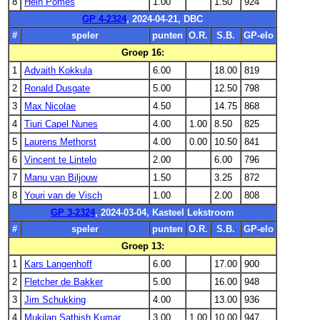
8
Hein Pomes
1.00
1.50
924
GP 4-2324
, 2024-04-21, DBC
#
speler
punten
O.R.
S.B.
GP-elo
Groep 16:
1
Advaith Kokkula
6.00
18.00
819
2
Ronald Dusgate
5.00
12.50
798
3
Max Nicolae
4.50
14.75
868
4
Tiuri Capel Nunes
4.00
1.00
8.50
825
5
Laurens Methorst
4.00
0.00
10.50
841
6
Vincent te Lintelo
2.00
6.00
796
7
Manu van Biljouw
1.50
3.25
872
8
Youri van de Visch
1.00
2.00
808
GP 3-2324
, 2024-03-04, Kasteel Lekstroom
#
speler
punten
O.R.
S.B.
GP-elo
Groep 13:
1
Kars Langenhoff
6.00
17.00
900
2
Fletcher de Bakker
5.00
16.00
948
3
Jim Schukking
4.00
13.00
936
4
Mukilan Sathish Kumar
3.00
1.00
10.00
947