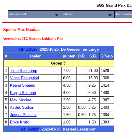
SGS Grand Prix Da
klassement
indeling
toernooist
Speler: Max Nicolae
Vereniging: JSC Magnus Leidsche Rijn
GP 1-2526
, 2025-10-25, De Giessen en Linge
#
speler
punten
O.R.
S.B.
GP-elo
Groep 5:
1
Timo Boerkamp
7.00
21.00
1528
2
Vihas Pasupulati
6.00
15.00
1368
3
Keanu Spaans
4.50
9.25
1414
4
Pepijn Bosman
4.00
6.50
1400
5
Max Nicolae
2.50
4.75
1387
6
Asthik Suthan
1.50
0.50
3.25
1403
7
Jasper Prieschl
1.50
0.50
1.75
1384
8
Epke Kruik
1.00
1.50
1393
GP 3-2425
, 2025-03-30, Kasteel Lekstroom