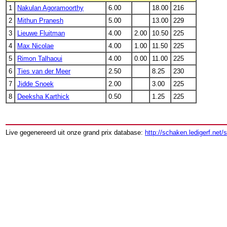
1
Nakulan Agoramoorthy
6.00
18.00
216
2
Mithun Pranesh
5.00
13.00
229
3
Lieuwe Fluitman
4.00
2.00
10.50
225
4
Max Nicolae
4.00
1.00
11.50
225
5
Rimon Talhaoui
4.00
0.00
11.00
225
6
Ties van der Meer
2.50
8.25
230
7
Jidde Snoek
2.00
3.00
225
8
Deeksha Karthick
0.50
1.25
225
Live gegenereerd uit onze grand prix database:
http://schaken.ledigerf.net/