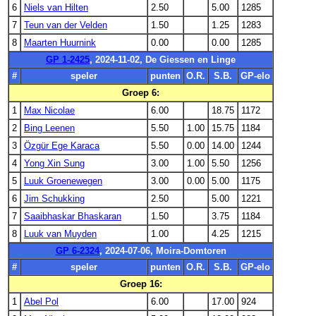
6
Niels van Hilten
2.50
5.00
1285
7
Teun van der Velden
1.50
1.25
1283
8
Maarten Huurnink
0.00
0.00
1285
GP 1-2425
, 2024-11-02, De Giessen en Linge
#
speler
punten
O.R.
S.B.
GP-elo
Groep 6:
1
Max Nicolae
6.00
18.75
1172
2
Bing Leenen
5.50
1.00
15.75
1184
3
Özgür Ege Karaca
5.50
0.00
14.00
1244
4
Yong Xin Sung
3.00
1.00
5.50
1256
5
Luuk Groenewegen
3.00
0.00
5.00
1175
6
Jim Schukking
2.50
5.00
1221
7
Saaibhaskar Bhaskaran
1.50
3.75
1184
8
Luuk van Muyden
1.00
4.25
1215
GP 6-2324
, 2024-07-06, Moira-Domtoren
#
speler
punten
O.R.
S.B.
GP-elo
Groep 16:
1
Abel Pol
6.00
17.00
924