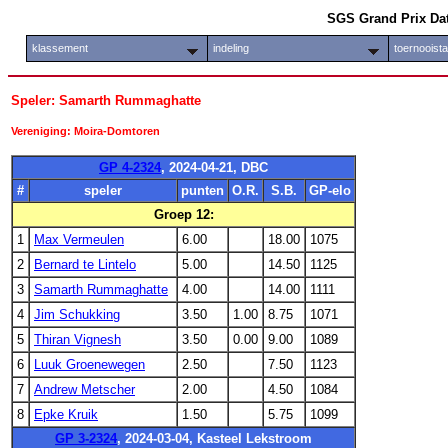
SGS Grand Prix Da
klassement
indeling
toernooist
Speler: Samarth Rummaghatte
Vereniging: Moira-Domtoren
GP 4-2324
, 2024-04-21, DBC
#
speler
punten
O.R.
S.B.
GP-elo
Groep 12:
1
Max Vermeulen
6.00
18.00
1075
2
Bernard te Lintelo
5.00
14.50
1125
3
Samarth Rummaghatte
4.00
14.00
1111
4
Jim Schukking
3.50
1.00
8.75
1071
5
Thiran Vignesh
3.50
0.00
9.00
1089
6
Luuk Groenewegen
2.50
7.50
1123
7
Andrew Metscher
2.00
4.50
1084
8
Epke Kruik
1.50
5.75
1099
GP 3-2324
, 2024-03-04, Kasteel Lekstroom