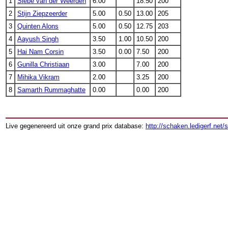
1
Siebe van der Weerden
6.00
18.50
200
2
Stijn Ziepzeerder
5.00
0.50
13.00
205
3
Quinten Alons
5.00
0.50
12.75
203
4
Aayush Singh
3.50
1.00
10.50
200
5
Hai Nam Corsin
3.50
0.00
7.50
200
6
Gunilla Christiaan
3.00
7.00
200
7
Mihika Vikram
2.00
3.25
200
8
Samarth Rummaghatte
0.00
0.00
200
Live gegenereerd uit onze grand prix database:
http://schaken.ledigerf.net/