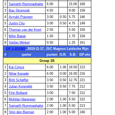
2
Samarth Rummaghatte
6.00
15.00
169
3
Bas Skomsek
4.50
9.00
159
4
Avyukt Praveen
3.00
0.50
5.75
146
5
Justin Chu
3.00
0.50
4.75
149
6
Thomas van der Kooij
2.50
5.50
150
7
Mihir Bapat
1.50
1.75
159
8
Stefan Winkel
0.50
1.25
161
GP 2-201920
, 2019-11-17, JSC Magnus Leidsche Rijn
#
speler
punten
O.R.
S.B.
GP-elo
Groep 18:
1
Kai Crince
6.00
1.00
18.50
213
2
Nihar Kanade
6.00
0.00
16.00
216
3
Britt Scheffer
3.50
0.50
12.75
221
4
Julian Korendijk
3.50
0.50
7.75
212
5
Finn Bolland
3.00
7.50
212
6
Muhilan Natarajan
2.00
1.00
5.50
222
7
Samarth Rummaghatte
2.00
1.00
5.50
213
8
Stijn den Bieman
2.00
1.00
5.00
240