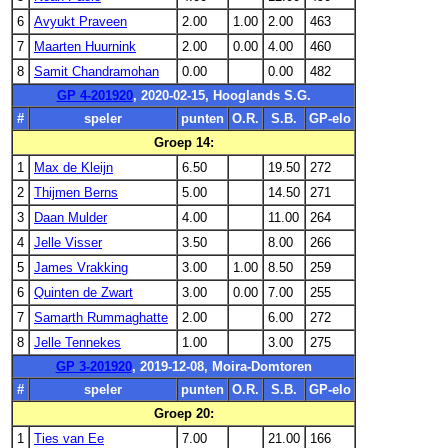
6
Avyukt Praveen
2.00
1.00
2.00
463
7
Maarten Huurnink
2.00
0.00
4.00
460
8
Samit Chandramohan
0.00
0.00
482
GP 4-201920
, 2020-02-15, Hooglands S.G.
#
speler
punten
O.R.
S.B.
GP-elo
Groep 14:
1
Max de Kleijn
6.50
19.50
272
2
Thijmen Berns
5.00
14.50
271
3
Daan Mulder
4.00
11.00
264
4
Jelle Visser
3.50
8.00
266
5
James Vrakking
3.00
1.00
8.50
259
6
Quinten de Zwart
3.00
0.00
7.00
255
7
Samarth Rummaghatte
2.00
6.00
272
8
Jelle Tennekes
1.00
3.00
275
GP 3-201920
, 2019-12-08, Moira-Domtoren
#
speler
punten
O.R.
S.B.
GP-elo
Groep 20:
1
Ties van Ee
7.00
21.00
166