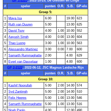
GP 1-2223
, 2022-10-29, De Giessen en Linge
#
speler
punten
O.R.
S.B.
GP-elo
Groep 5:
1
Maya Isa
6.00
19.00
623
2
Ruth van Duuren
5.00
13.00
625
3
David Tsoy
4.00
1.00
10.00
552
4
Aayush Singh
4.00
0.00
13.00
604
5
Thao Luong
3.00
1.00
10.00
563
6
Alessandro Martinez
3.00
0.00
7.00
600
7
Samarth Rummaghatte
2.00
4.00
629
8
Evert van Dasselaar
1.00
4.00
600
GP 2-2122
, 2022-06-12, JSC Magnus Leidsche Rijn
#
speler
punten
O.R.
S.B.
GP-elo
Groep 10:
1
Kashif Noorullah
5.00
2.00
14.00
574
2
Syd Zantingh
5.00
2.00
14.00
510
3
Felix Heeres
5.00
1.00
13.00
546
4
Samarth Rummaghatte
5.00
1.00
13.00
516
5
Noah Paolo
4.00
12.00
490