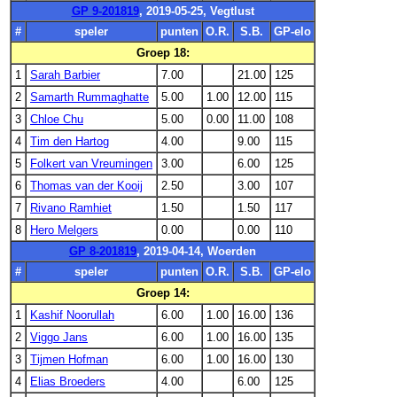
GP 9-201819
, 2019-05-25, Vegtlust
#
speler
punten
O.R.
S.B.
GP-elo
Groep 18:
1
Sarah Barbier
7.00
21.00
125
2
Samarth Rummaghatte
5.00
1.00
12.00
115
3
Chloe Chu
5.00
0.00
11.00
108
4
Tim den Hartog
4.00
9.00
115
5
Folkert van Vreumingen
3.00
6.00
125
6
Thomas van der Kooij
2.50
3.00
107
7
Rivano Ramhiet
1.50
1.50
117
8
Hero Melgers
0.00
0.00
110
GP 8-201819
, 2019-04-14, Woerden
#
speler
punten
O.R.
S.B.
GP-elo
Groep 14:
1
Kashif Noorullah
6.00
1.00
16.00
136
2
Viggo Jans
6.00
1.00
16.00
135
3
Tijmen Hofman
6.00
1.00
16.00
130
4
Elias Broeders
4.00
6.00
125