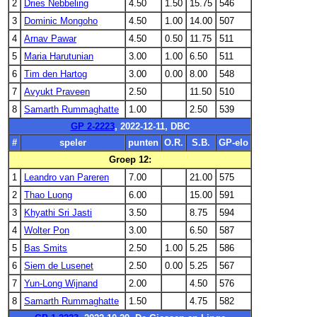
2
Dries Nebbeling
4.50
1.50
15.75
546
3
Dominic Mongoho
4.50
1.00
14.00
507
4
Arnav Pawar
4.50
0.50
11.75
511
5
Maria Harutunian
3.00
1.00
6.50
511
6
Tim den Hartog
3.00
0.00
8.00
548
7
Avyukt Praveen
2.50
11.50
510
8
Samarth Rummaghatte
1.00
2.50
539
GP 2-2223
, 2022-12-11, DBC
#
speler
punten
O.R.
S.B.
GP-elo
Groep 12:
1
Leandro van Pareren
7.00
21.00
575
2
Thao Luong
6.00
15.00
591
3
Khyathi Sri Jasti
3.50
8.75
594
4
Wolter Pon
3.00
6.50
587
5
Bas Smits
2.50
1.00
5.25
586
6
Siem de Lusenet
2.50
0.00
5.25
567
7
Yun-Long Wijnand
2.00
4.50
576
8
Samarth Rummaghatte
1.50
4.75
582