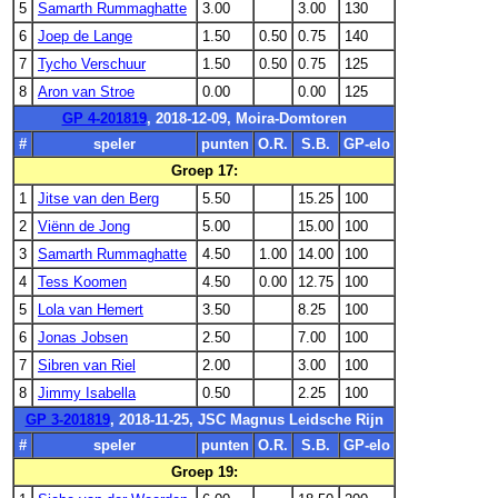
5
Samarth Rummaghatte
3.00
3.00
130
6
Joep de Lange
1.50
0.50
0.75
140
7
Tycho Verschuur
1.50
0.50
0.75
125
8
Aron van Stroe
0.00
0.00
125
GP 4-201819
, 2018-12-09, Moira-Domtoren
#
speler
punten
O.R.
S.B.
GP-elo
Groep 17:
1
Jitse van den Berg
5.50
15.25
100
2
Viënn de Jong
5.00
15.00
100
3
Samarth Rummaghatte
4.50
1.00
14.00
100
4
Tess Koomen
4.50
0.00
12.75
100
5
Lola van Hemert
3.50
8.25
100
6
Jonas Jobsen
2.50
7.00
100
7
Sibren van Riel
2.00
3.00
100
8
Jimmy Isabella
0.50
2.25
100
GP 3-201819
, 2018-11-25, JSC Magnus Leidsche Rijn
#
speler
punten
O.R.
S.B.
GP-elo
Groep 19: