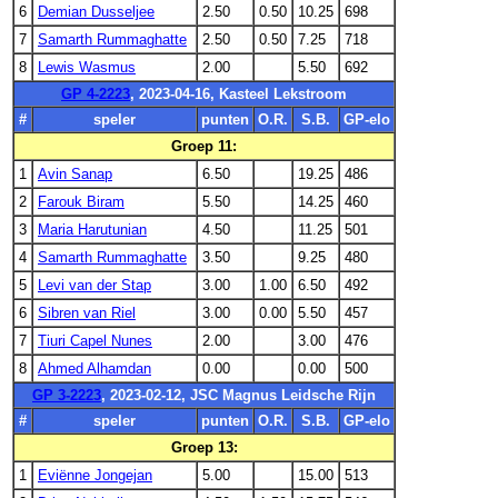
6
Demian Dusseljee
2.50
0.50
10.25
698
7
Samarth Rummaghatte
2.50
0.50
7.25
718
8
Lewis Wasmus
2.00
5.50
692
GP 4-2223
, 2023-04-16, Kasteel Lekstroom
#
speler
punten
O.R.
S.B.
GP-elo
Groep 11:
1
Avin Sanap
6.50
19.25
486
2
Farouk Biram
5.50
14.25
460
3
Maria Harutunian
4.50
11.25
501
4
Samarth Rummaghatte
3.50
9.25
480
5
Levi van der Stap
3.00
1.00
6.50
492
6
Sibren van Riel
3.00
0.00
5.50
457
7
Tiuri Capel Nunes
2.00
3.00
476
8
Ahmed Alhamdan
0.00
0.00
500
GP 3-2223
, 2023-02-12, JSC Magnus Leidsche Rijn
#
speler
punten
O.R.
S.B.
GP-elo
Groep 13:
1
Eviënne Jongejan
5.00
15.00
513