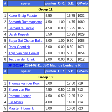
#
speler
punten
O.R.
S.B.
GP-elo
Groep 11:
1
Kazer Graig Fausto
5.50
15.75
1032
2
Samarth Rummaghatte
4.50
1.00
14.75
1080
3
Bernard te Lintelo
4.50
0.00
15.25
1077
4
Darsh Kripesh
3.50
10.25
1029
5
Satya Sai Chetan Balla
3.00
1.00
9.50
1088
6
Roos Geerdink
3.00
0.00
8.50
1071
7
Thijs van den Heuvel
2.00
1.00
5.00
1054
8
Tex van den Brink
2.00
0.00
8.00
1012
GP 2-2324
, 2024-02-11, JSC Magnus Leidsche Rijn
#
speler
punten
O.R.
S.B.
GP-elo
Groep 13:
1
Thomas van der Kooij
5.00
17.50
719
2
Sibren van Riel
4.50
0.50
12.25
713
3
Pomme Leenen
4.50
0.50
12.25
712
4
Fin Alders
4.00
14.00
714
5
Maarten Huurnink
3.00
10.00
723