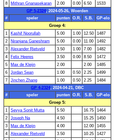
8
Mithran Gnanasekaran
2.00
0.00
6.50
1533
GP 5-2324
, 2024-05-26, Woerden
#
speler
punten
O.R.
S.B.
GP-elo
Groep 4:
1
Kashif Noorullah
5.00
1.00
12.50
1487
2
Niranjana Ganeshram
5.00
0.00
11.00
1492
3
Alexander Rietveld
3.50
1.00
7.00
1482
4
Felix Heeres
3.50
0.00
8.50
1472
5
Max de Kleijn
2.00
2.00
1485
6
Jordan Sean
1.00
0.50
2.25
1499
7
Jinchen Zhang
1.00
0.50
2.25
1484
GP 4-2324
, 2024-04-21, DBC
#
speler
punten
O.R.
S.B.
GP-elo
Groep 5:
1
Sevya Sonit Mutta
5.50
16.75
1464
2
Joseph Na
4.50
15.25
1450
3
Max de Kleijn
4.00
12.00
1455
4
Alexander Rietveld
3.50
10.25
1427