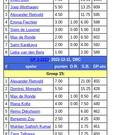
2
Joep Winthagen
5.50
13.25
609
3
Alexander Rietveld
4.50
11.75
595
4
Emma Fiechter
3.00
1.00
6.00
598
5
Siem de Lusenet
3.00
0.00
5.00
618
6
Max de Ronde
2.00
1.00
6.50
602
7
Sami Karakaya
2.00
0.00
4.00
592
8
Lieke van den Berg
1.00
2.00
589
GP 2-2223
, 2022-12-11, DBC
#
speler
punten
O.R.
S.B.
GP-elo
Groep 15:
1
Alexander Rietveld
7.00
21.00
455
2
Dominic Mongoho
5.50
15.25
428
3
Max de Ronde
4.00
1.00
8.50
452
4
Riana Kolte
4.00
0.00
7.50
440
5
Remo Dijkshoorn
3.00
6.00
462
6
Benjamin Zou
2.50
4.25
430
7
Mukilan Sathish Kumar
1.50
1.75
451
8
Zayn Talhaoui
0.50
2.75
450