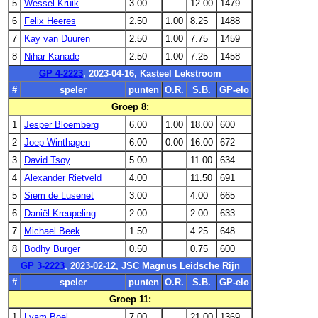
5
Wessel Kruik
3.00
12.00
1479
6
Felix Heeres
2.50
1.00
8.25
1488
7
Kay van Duuren
2.50
1.00
7.75
1459
8
Nihar Kanade
2.50
1.00
7.25
1458
GP 4-2223
, 2023-04-16, Kasteel Lekstroom
#
speler
punten
O.R.
S.B.
GP-elo
Groep 8:
1
Jesper Bloemberg
6.00
1.00
18.00
600
2
Joep Winthagen
6.00
0.00
16.00
672
3
David Tsoy
5.00
11.00
634
4
Alexander Rietveld
4.00
11.50
691
5
Siem de Lusenet
3.00
4.00
665
6
Daniël Kreupeling
2.00
2.00
633
7
Michael Beek
1.50
4.25
648
8
Bodhy Burger
0.50
0.75
600
GP 3-2223
, 2023-02-12, JSC Magnus Leidsche Rijn
#
speler
punten
O.R.
S.B.
GP-elo
Groep 11:
1
Lyam Boel
7.00
21.00
1369