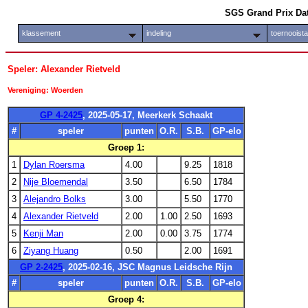
SGS Grand Prix Da
klassement
indeling
toernooist
Speler: Alexander Rietveld
Vereniging: Woerden
GP 4-2425
, 2025-05-17, Meerkerk Schaakt
#
speler
punten
O.R.
S.B.
GP-elo
Groep 1:
1
Dylan Roersma
4.00
9.25
1818
2
Nije Bloemendal
3.50
6.50
1784
3
Alejandro Bolks
3.00
5.50
1770
4
Alexander Rietveld
2.00
1.00
2.50
1693
5
Kenji Man
2.00
0.00
3.75
1774
6
Ziyang Huang
0.50
2.00
1691
GP 2-2425
, 2025-02-16, JSC Magnus Leidsche Rijn
#
speler
punten
O.R.
S.B.
GP-elo
Groep 4: