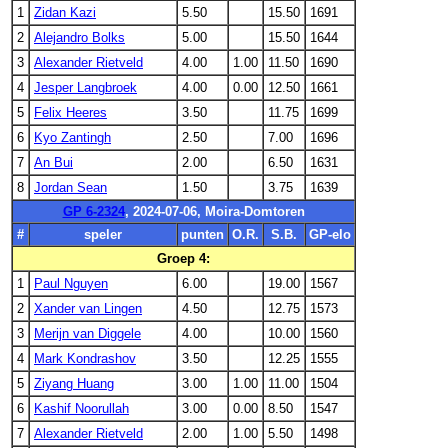
1
Zidan Kazi
5.50
15.50
1691
2
Alejandro Bolks
5.00
15.50
1644
3
Alexander Rietveld
4.00
1.00
11.50
1690
4
Jesper Langbroek
4.00
0.00
12.50
1661
5
Felix Heeres
3.50
11.75
1699
6
Kyo Zantingh
2.50
7.00
1696
7
An Bui
2.00
6.50
1631
8
Jordan Sean
1.50
3.75
1639
GP 6-2324
, 2024-07-06, Moira-Domtoren
#
speler
punten
O.R.
S.B.
GP-elo
Groep 4:
1
Paul Nguyen
6.00
19.00
1567
2
Xander van Lingen
4.50
12.75
1573
3
Merijn van Diggele
4.00
10.00
1560
4
Mark Kondrashov
3.50
12.25
1555
5
Ziyang Huang
3.00
1.00
11.00
1504
6
Kashif Noorullah
3.00
0.00
8.50
1547
7
Alexander Rietveld
2.00
1.00
5.50
1498