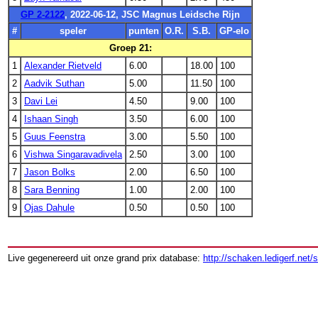
GP 2-2122
, 2022-06-12, JSC Magnus Leidsche Rijn
#
speler
punten
O.R.
S.B.
GP-elo
Groep 21:
1
Alexander Rietveld
6.00
18.00
100
2
Aadvik Suthan
5.00
11.50
100
3
Davi Lei
4.50
9.00
100
4
Ishaan Singh
3.50
6.00
100
5
Guus Feenstra
3.00
5.50
100
6
Vishwa Singaravadivela
2.50
3.00
100
7
Jason Bolks
2.00
6.50
100
8
Sara Benning
1.00
2.00
100
9
Ojas Dahule
0.50
0.50
100
Live gegenereerd uit onze grand prix database:
http://schaken.ledigerf.net/