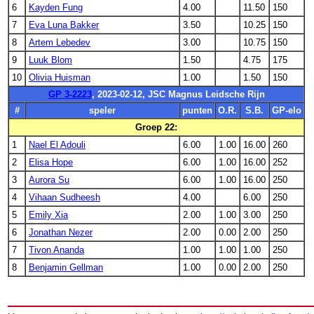
6
Kayden Fung
4.00
11.50
150
7
Eva Luna Bakker
3.50
10.25
150
8
Artem Lebedev
3.00
10.75
150
9
Luuk Blom
1.50
4.75
175
10
Olivia Huisman
1.00
1.50
150
GP 3-2223
, 2023-02-12, JSC Magnus Leidsche Rijn
#
speler
punten
O.R.
S.B.
GP-elo
Groep 22:
1
Nael El Adouli
6.00
1.00
16.00
260
2
Elisa Hope
6.00
1.00
16.00
252
3
Aurora Su
6.00
1.00
16.00
250
4
Vihaan Sudheesh
4.00
6.00
250
5
Emily Xia
2.00
1.00
3.00
250
6
Jonathan Nezer
2.00
0.00
2.00
250
7
Tivon Ananda
1.00
1.00
1.00
250
8
Benjamin Gellman
1.00
0.00
2.00
250