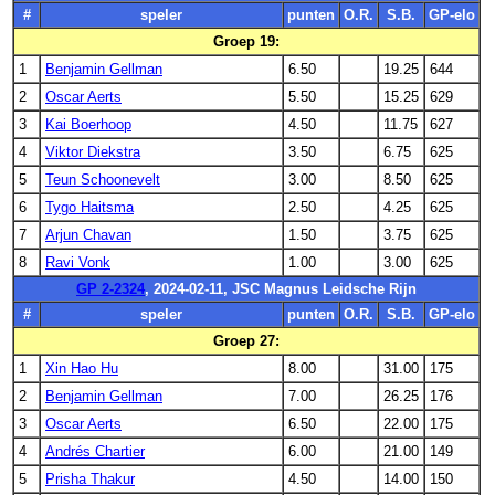
#
speler
punten
O.R.
S.B.
GP-elo
Groep 19:
1
Benjamin Gellman
6.50
19.25
644
2
Oscar Aerts
5.50
15.25
629
3
Kai Boerhoop
4.50
11.75
627
4
Viktor Diekstra
3.50
6.75
625
5
Teun Schoonevelt
3.00
8.50
625
6
Tygo Haitsma
2.50
4.25
625
7
Arjun Chavan
1.50
3.75
625
8
Ravi Vonk
1.00
3.00
625
GP 2-2324
, 2024-02-11, JSC Magnus Leidsche Rijn
#
speler
punten
O.R.
S.B.
GP-elo
Groep 27:
1
Xin Hao Hu
8.00
31.00
175
2
Benjamin Gellman
7.00
26.25
176
3
Oscar Aerts
6.50
22.00
175
4
Andrés Chartier
6.00
21.00
149
5
Prisha Thakur
4.50
14.00
150