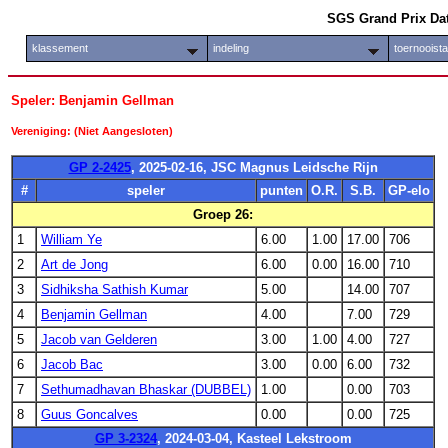
SGS Grand Prix Da
klassement
indeling
toernooist
Speler: Benjamin Gellman
Vereniging: (Niet Aangesloten)
GP 2-2425
, 2025-02-16, JSC Magnus Leidsche Rijn
#
speler
punten
O.R.
S.B.
GP-elo
Groep 26:
1
William Ye
6.00
1.00
17.00
706
2
Art de Jong
6.00
0.00
16.00
710
3
Sidhiksha Sathish Kumar
5.00
14.00
707
4
Benjamin Gellman
4.00
7.00
729
5
Jacob van Gelderen
3.00
1.00
4.00
727
6
Jacob Bac
3.00
0.00
6.00
732
7
Sethumadhavan Bhaskar (DUBBEL)
1.00
0.00
703
8
Guus Goncalves
0.00
0.00
725
GP 3-2324
, 2024-03-04, Kasteel Lekstroom