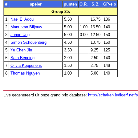
#
speler
punten
O.R.
S.B.
GP-elo
Groep 25:
1
Nael El Adouli
5.50
16.75
136
2
Manu van Biljouw
5.00
1.00
16.50
140
3
Jamie Ung
5.00
0.00
12.50
150
4
Simon Schouenberg
4.50
10.75
150
5
Yu Chen Jin
3.50
9.25
125
6
Sara Benning
2.00
2.50
140
7
Olivia Koppenens
1.50
2.75
148
8
Thomas Nguyen
1.00
5.00
140
Live gegenereerd uit onze grand prix database:
http://schaken.ledigerf.net/