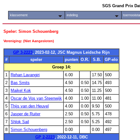
SGS Grand Prix Da
klassement
indeling
toernooist
Speler: Simon Schouenberg
Vereniging: (Niet Aangesloten)
GP 3-2223
, 2023-02-12, JSC Magnus Leidsche Rijn
#
speler
punten
O.R.
S.B.
GP-elo
Groep 14:
1
Rehan Lavangiri
6.00
17.50
500
2
Bas Smits
4.50
0.50
14.75
493
3
Maikel Kok
4.50
0.50
11.25
500
4
Oscar de Vos van Steenwijk
4.00
1.00
11.00
481
5
Thijs van den Heuvel
4.00
0.00
9.50
500
6
Jasper de Ruiter
2.50
0.50
5.75
478
7
Shlok Sail
2.50
0.50
5.25
492
8
Simon Schouenberg
0.00
0.00
497
GP 2-2223
, 2022-12-11, DBC