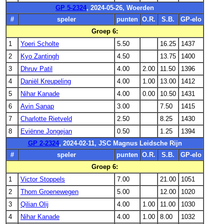
GP 5-2324
, 2024-05-26, Woerden
#
speler
punten
O.R.
S.B.
GP-elo
Groep 6:
1
Yoeri Scholte
5.50
16.25
1437
2
Kyo Zantingh
4.50
13.75
1400
3
Dhruv Patil
4.00
2.00
11.50
1396
4
Daniël Kreupeling
4.00
1.00
13.00
1412
5
Nihar Kanade
4.00
0.00
10.50
1431
6
Avin Sanap
3.00
7.50
1415
7
Charlotte Rietveld
2.50
8.25
1430
8
Eviënne Jongejan
0.50
1.25
1394
GP 2-2324
, 2024-02-11, JSC Magnus Leidsche Rijn
#
speler
punten
O.R.
S.B.
GP-elo
Groep 6:
1
Victor Stoppels
7.00
21.00
1051
2
Thom Groenewegen
5.00
12.00
1020
3
Qilian Olij
4.00
1.00
11.00
1030
4
Nihar Kanade
4.00
1.00
8.00
1032