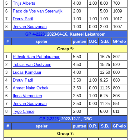
5
Thijs Alberts
4.00
1.00
8.00
700
6
Paco de Vos van Steenwijk
2.00
5.00
1009
7
Dhruv Patil
1.00
1.00
1.00
1017
8
Jeevan Saravanan
1.00
0.00
2.00
1007
GP 4-2223
, 2023-04-16, Kasteel Lekstroom
#
speler
punten
O.R.
S.B.
GP-elo
Groep 5:
1
Rithvik Ram Pattabiraman
5.50
16.75
802
2
Tobias van Oostveen
4.50
15.25
820
3
Lucas Komduur
4.00
12.50
800
4
Dhruv Patil
3.50
1.00
9.25
860
5
Ahmet Naim Ozbek
3.50
0.00
11.25
800
6
Ilona Vermeulen
2.50
1.00
6.25
808
7
Jeevan Saravanan
2.50
0.00
11.25
851
8
Tygo Crince
2.00
6.00
811
GP 2-2223
, 2022-12-11, DBC
#
speler
punten
O.R.
S.B.
GP-elo
Groep 7: