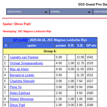
SGS Grand Prix Da
klassement
indeling
toernooist
Speler: Dhruv Patil
Vereniging: JSC Magnus Leidsche Rijn
GP 2-2425
, 2025-02-16, JSC Magnus Leidsche Rijn
#
speler
punten
O.R.
S.B.
GP-elo
Groep 6:
1
Leandro van Pareren
5.00
12.00
1542
2
Vishaal Singaravadivelu
4.50
1.00
12.75
1533
3
Max de Kleijn
4.50
0.00
11.50
1553
4
Bernard te Lintelo
3.50
11.25
1531
5
Charlotte Rietveld
3.00
1.00
7.50
1527
6
Peng Ye
3.00
0.00
5.50
1556
7
Robin Eekhout
2.50
3.50
1500
8
Robert Wijmenga
1.00
1.00
1.00
1560
9
Dhruv Patil
1.00
0.00
3.00
1549