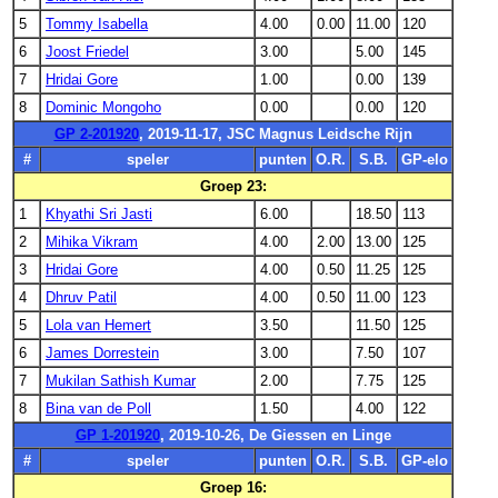
5
Tommy Isabella
4.00
0.00
11.00
120
6
Joost Friedel
3.00
5.00
145
7
Hridai Gore
1.00
0.00
139
8
Dominic Mongoho
0.00
0.00
120
GP 2-201920
, 2019-11-17, JSC Magnus Leidsche Rijn
#
speler
punten
O.R.
S.B.
GP-elo
Groep 23:
1
Khyathi Sri Jasti
6.00
18.50
113
2
Mihika Vikram
4.00
2.00
13.00
125
3
Hridai Gore
4.00
0.50
11.25
125
4
Dhruv Patil
4.00
0.50
11.00
123
5
Lola van Hemert
3.50
11.50
125
6
James Dorrestein
3.00
7.50
107
7
Mukilan Sathish Kumar
2.00
7.75
125
8
Bina van de Poll
1.50
4.00
122
GP 1-201920
, 2019-10-26, De Giessen en Linge
#
speler
punten
O.R.
S.B.
GP-elo
Groep 16: