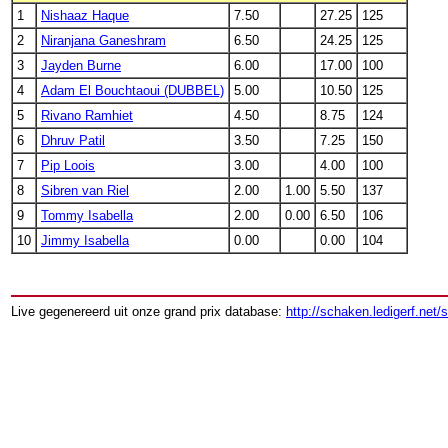
1
Nishaaz Haque
7.50
27.25
125
2
Niranjana Ganeshram
6.50
24.25
125
3
Jayden Burne
6.00
17.00
100
4
Adam El Bouchtaoui (DUBBEL)
5.00
10.50
125
5
Rivano Ramhiet
4.50
8.75
124
6
Dhruv Patil
3.50
7.25
150
7
Pip Loois
3.00
4.00
100
8
Sibren van Riel
2.00
1.00
5.50
137
9
Tommy Isabella
2.00
0.00
6.50
106
10
Jimmy Isabella
0.00
0.00
104
Live gegenereerd uit onze grand prix database:
http://schaken.ledigerf.net/