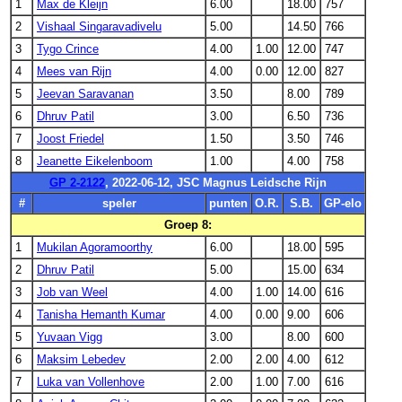
1
Max de Kleijn
6.00
18.00
757
2
Vishaal Singaravadivelu
5.00
14.50
766
3
Tygo Crince
4.00
1.00
12.00
747
4
Mees van Rijn
4.00
0.00
12.00
827
5
Jeevan Saravanan
3.50
8.00
789
6
Dhruv Patil
3.00
6.50
736
7
Joost Friedel
1.50
3.50
746
8
Jeanette Eikelenboom
1.00
4.00
758
GP 2-2122
, 2022-06-12, JSC Magnus Leidsche Rijn
#
speler
punten
O.R.
S.B.
GP-elo
Groep 8:
1
Mukilan Agoramoorthy
6.00
18.00
595
2
Dhruv Patil
5.00
15.00
634
3
Job van Weel
4.00
1.00
14.00
616
4
Tanisha Hemanth Kumar
4.00
0.00
9.00
606
5
Yuvaan Vigg
3.00
8.00
600
6
Maksim Lebedev
2.00
2.00
4.00
612
7
Luka van Vollenhove
2.00
1.00
7.00
616