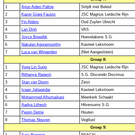
1
Arjun Aiden Paltoe
Strijdt met Beleid
2
Kazer Graig Fausto
JSC Magnus Leidsche Rijn
3
Fin Alders
Oud Zuylen Utrecht
4
Lan Dinh
VAS
5
Joyce Breedijk
Hoevelakens S.G.
6
Nakulan Agoramoorthy
Kasteel Lekstroom
7
Luca van Wingerden
(Niet Aangesloten)
Groep 8:
1
Yong Lin Sung
JSC Magnus Leidsche Rijn
2
Rithanya Ragesh
S.G. Discendo Discimus
3
Stan van Doorn
Zeist
4
Ivaan Jahagirdar
Kasteel Lekstroom
5
Mohammed Alhumaikani
Meerkerk Schaakt
6
Aadya Lithesh
Hilversums S.G.
7
Pepijn Detrie
Houten
8
Thomas Nguyen
Vegtlust
Groep 9:
1
Sara Benning
PASCAL