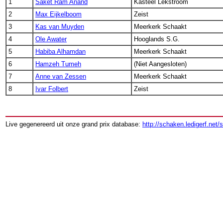
1
Saket Ram Anand
Kasteel Lekstroom
2
Max Eijkelboom
Zeist
3
Kas van Muyden
Meerkerk Schaakt
4
Ole Awater
Hooglands S.G.
5
Habiba Alhamdan
Meerkerk Schaakt
6
Hamzeh Tumeh
(Niet Aangesloten)
7
Anne van Zessen
Meerkerk Schaakt
8
Ivar Folbert
Zeist
Live gegenereerd uit onze grand prix database:
http://schaken.ledigerf.net/