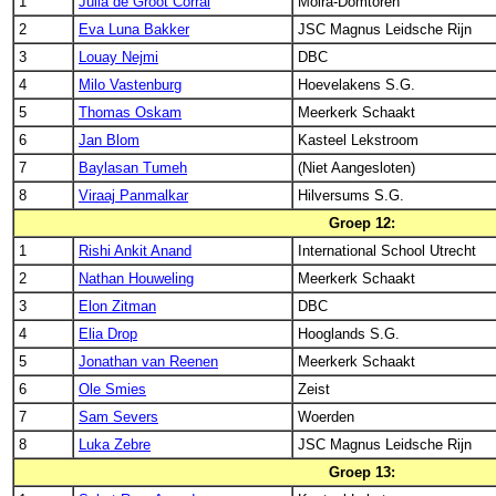
1
Julia de Groot Corral
Moira-Domtoren
2
Eva Luna Bakker
JSC Magnus Leidsche Rijn
3
Louay Nejmi
DBC
4
Milo Vastenburg
Hoevelakens S.G.
5
Thomas Oskam
Meerkerk Schaakt
6
Jan Blom
Kasteel Lekstroom
7
Baylasan Tumeh
(Niet Aangesloten)
8
Viraaj Panmalkar
Hilversums S.G.
Groep 12:
1
Rishi Ankit Anand
International School Utrecht
2
Nathan Houweling
Meerkerk Schaakt
3
Elon Zitman
DBC
4
Elia Drop
Hooglands S.G.
5
Jonathan van Reenen
Meerkerk Schaakt
6
Ole Smies
Zeist
7
Sam Severs
Woerden
8
Luka Zebre
JSC Magnus Leidsche Rijn
Groep 13: