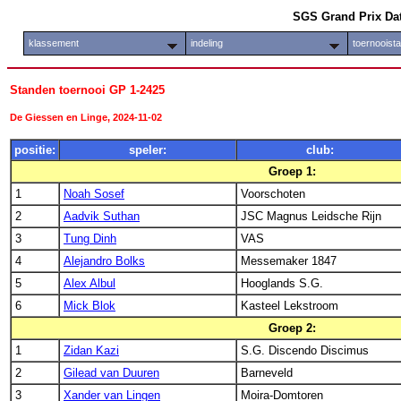
SGS Grand Prix Da
klassement
indeling
toernooist
Standen toernooi GP 1-2425
De Giessen en Linge, 2024-11-02
positie:
speler:
club:
Groep 1:
1
Noah Sosef
Voorschoten
2
Aadvik Suthan
JSC Magnus Leidsche Rijn
3
Tung Dinh
VAS
4
Alejandro Bolks
Messemaker 1847
5
Alex Albul
Hooglands S.G.
6
Mick Blok
Kasteel Lekstroom
Groep 2:
1
Zidan Kazi
S.G. Discendo Discimus
2
Gilead van Duuren
Barneveld
3
Xander van Lingen
Moira-Domtoren