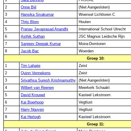
2
Onne Bijl
(Niet Aangesloten)
3
Hansika Sivakumar
Woensel Lichttoren C
4
Thijs Blom
Houten
5
Pranav Jayaprasad Anandhi
International School Utrecht
6
Asthik Suthan
JSC Magnus Leidsche Rijn
7
Sanjeev Deepak Kumar
Moira-Domtoren
8
Jacob Bac
Woerden
Groep 10:
1
Tim Lahaije
Zeist
2
Quinn Vennekens
Zeist
3
Srivathsa Suresh Krishnamurthy
(Niet Aangesloten)
4
Wilbert van Reenen
Meerkerk Schaakt
5
David Krouwel
Kasteel Lekstroom
6
Kai Boerhoop
Vegtlust
7
Harry Nguyen
Vegtlust
8
Kai Hertogh
Kasteel Lekstroom
Groep 11: