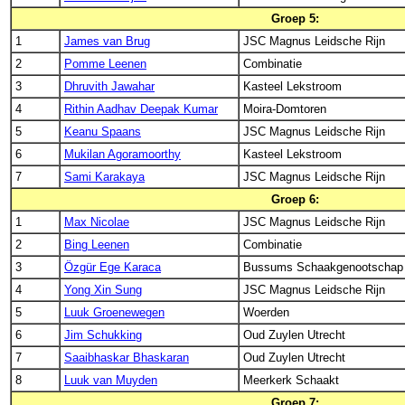
Groep 5:
1
James van Brug
JSC Magnus Leidsche Rijn
2
Pomme Leenen
Combinatie
3
Dhruvith Jawahar
Kasteel Lekstroom
4
Rithin Aadhav Deepak Kumar
Moira-Domtoren
5
Keanu Spaans
JSC Magnus Leidsche Rijn
6
Mukilan Agoramoorthy
Kasteel Lekstroom
7
Sami Karakaya
JSC Magnus Leidsche Rijn
Groep 6:
1
Max Nicolae
JSC Magnus Leidsche Rijn
2
Bing Leenen
Combinatie
3
Özgür Ege Karaca
Bussums Schaakgenootschap
4
Yong Xin Sung
JSC Magnus Leidsche Rijn
5
Luuk Groenewegen
Woerden
6
Jim Schukking
Oud Zuylen Utrecht
7
Saaibhaskar Bhaskaran
Oud Zuylen Utrecht
8
Luuk van Muyden
Meerkerk Schaakt
Groep 7: