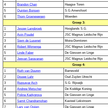
4
Brandon Chan
Haagse Toren
5
Quinten Bonsen
S.G.Amersfoort
6
Thom Groenewegen
Woerden
Groep 3:
1
Jesper Langbroek
Hooglands S.G.
2
Avin Poudel
JSC Magnus Leidsche Rijn
3
Siem de Lusenet
Moira-Domtoren
4
Robert Wijmenga
JSC Magnus Leidsche Rijn
5
Linde Faber
De Giessen en Linge
6
Jeevan Saravanan
JSC Magnus Leidsche Rijn
Groep 4:
1
Ruth van Duuren
Barneveld
2
Douwe Lahr
Oud Zuylen Utrecht
3
Rupsayar Aich
S.G. Rijswijk
4
Andrew Metscher
De Koddige Koning
5
Polina Kadygrova
De Giessen en Linge
6
Samit Chandramohan
Kasteel Lekstroom
7
Lars van Ooijen
De Giessen en Linge