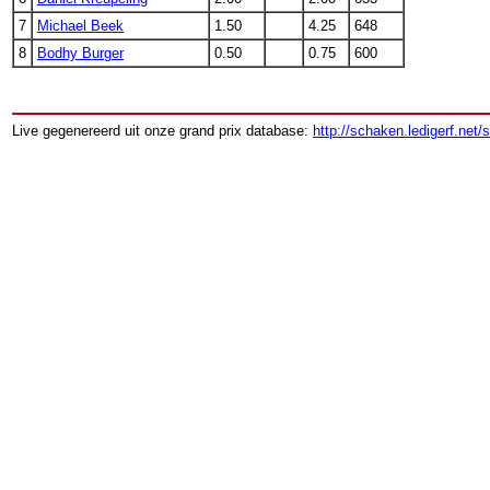
7
Michael Beek
1.50
4.25
648
8
Bodhy Burger
0.50
0.75
600
Live gegenereerd uit onze grand prix database:
http://schaken.ledigerf.net/