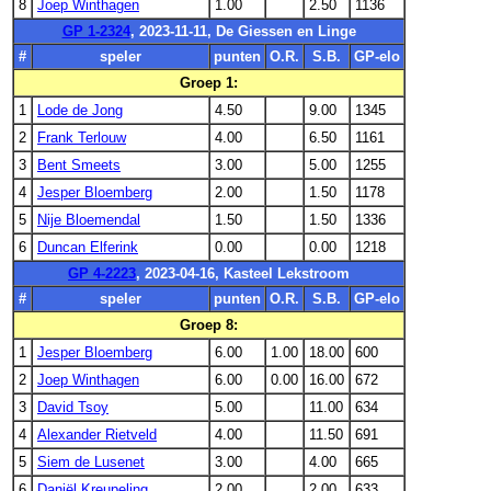
8
Joep Winthagen
1.00
2.50
1136
GP 1-2324
, 2023-11-11, De Giessen en Linge
#
speler
punten
O.R.
S.B.
GP-elo
Groep 1:
1
Lode de Jong
4.50
9.00
1345
2
Frank Terlouw
4.00
6.50
1161
3
Bent Smeets
3.00
5.00
1255
4
Jesper Bloemberg
2.00
1.50
1178
5
Nije Bloemendal
1.50
1.50
1336
6
Duncan Elferink
0.00
0.00
1218
GP 4-2223
, 2023-04-16, Kasteel Lekstroom
#
speler
punten
O.R.
S.B.
GP-elo
Groep 8:
1
Jesper Bloemberg
6.00
1.00
18.00
600
2
Joep Winthagen
6.00
0.00
16.00
672
3
David Tsoy
5.00
11.00
634
4
Alexander Rietveld
4.00
11.50
691
5
Siem de Lusenet
3.00
4.00
665
6
Daniël Kreupeling
2.00
2.00
633