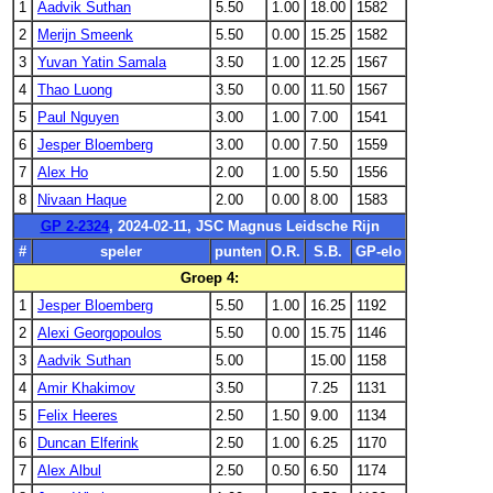
1
Aadvik Suthan
5.50
1.00
18.00
1582
2
Merijn Smeenk
5.50
0.00
15.25
1582
3
Yuvan Yatin Samala
3.50
1.00
12.25
1567
4
Thao Luong
3.50
0.00
11.50
1567
5
Paul Nguyen
3.00
1.00
7.00
1541
6
Jesper Bloemberg
3.00
0.00
7.50
1559
7
Alex Ho
2.00
1.00
5.50
1556
8
Nivaan Haque
2.00
0.00
8.00
1583
GP 2-2324
, 2024-02-11, JSC Magnus Leidsche Rijn
#
speler
punten
O.R.
S.B.
GP-elo
Groep 4:
1
Jesper Bloemberg
5.50
1.00
16.25
1192
2
Alexi Georgopoulos
5.50
0.00
15.75
1146
3
Aadvik Suthan
5.00
15.00
1158
4
Amir Khakimov
3.50
7.25
1131
5
Felix Heeres
2.50
1.50
9.00
1134
6
Duncan Elferink
2.50
1.00
6.25
1170
7
Alex Albul
2.50
0.50
6.50
1174