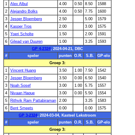
1
Alex Albul
4.00
0.50
8.50
1588
2
Alejandro Bolks
4.00
0.50
7.75
1600
3
Jesper Bloemberg
2.50
5.00
1579
4
Kasper Tros
2.00
3.00
1575
5
Yoeri Scholte
1.50
2.00
1591
6
Gilead van Duuren
1.00
3.25
1593
GP 4-2324
, 2024-04-21, DBC
#
speler
punten
O.R.
S.B.
GP-elo
Groep 3:
1
Vincent Huang
3.50
1.00
7.50
1542
2
Jesper Bloemberg
3.50
0.00
6.50
1540
3
Noah Sosef
3.00
1.00
5.75
1557
4
Nivaan Haque
3.00
0.00
5.50
1554
5
Rithvik Ram Pattabiraman
2.00
3.25
1583
6
Bent Smeets
0.00
0.00
1575
GP 3-2324
, 2024-03-04, Kasteel Lekstroom
#
speler
punten
O.R.
S.B.
GP-elo
Groep 3: