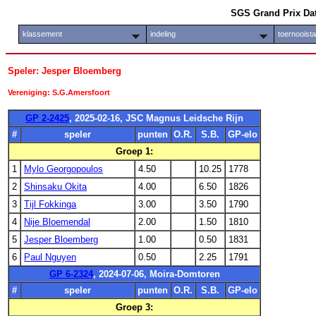
SGS Grand Prix Da
klassement
indeling
toernooist
Speler: Jesper Bloemberg
Vereniging: S.G.Amersfoort
GP 2-2425
, 2025-02-16, JSC Magnus Leidsche Rijn
#
speler
punten
O.R.
S.B.
GP-elo
Groep 1:
1
Mylo Georgopoulos
4.50
10.25
1778
2
Shinsaku Okita
4.00
6.50
1826
3
Tijl Fokkinga
3.00
3.50
1790
4
Nije Bloemendal
2.00
1.50
1810
5
Jesper Bloemberg
1.00
0.50
1831
6
Paul Nguyen
0.50
2.25
1791
GP 6-2324
, 2024-07-06, Moira-Domtoren
#
speler
punten
O.R.
S.B.
GP-elo
Groep 3: