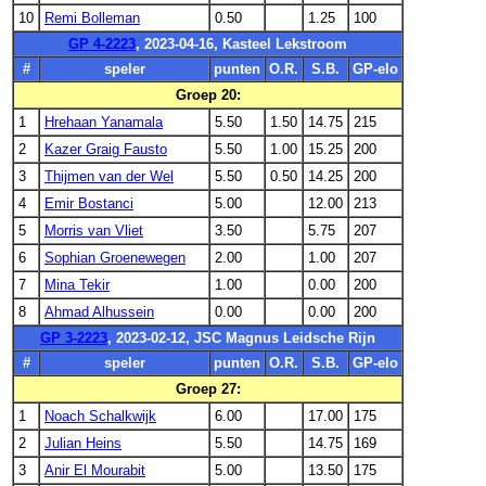
10
Remi Bolleman
0.50
1.25
100
GP 4-2223
, 2023-04-16, Kasteel Lekstroom
#
speler
punten
O.R.
S.B.
GP-elo
Groep 20:
1
Hrehaan Yanamala
5.50
1.50
14.75
215
2
Kazer Graig Fausto
5.50
1.00
15.25
200
3
Thijmen van der Wel
5.50
0.50
14.25
200
4
Emir Bostanci
5.00
12.00
213
5
Morris van Vliet
3.50
5.75
207
6
Sophian Groenewegen
2.00
1.00
207
7
Mina Tekir
1.00
0.00
200
8
Ahmad Alhussein
0.00
0.00
200
GP 3-2223
, 2023-02-12, JSC Magnus Leidsche Rijn
#
speler
punten
O.R.
S.B.
GP-elo
Groep 27:
1
Noach Schalkwijk
6.00
17.00
175
2
Julian Heins
5.50
14.75
169
3
Anir El Mourabit
5.00
13.50
175