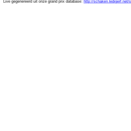
Live gegenereerd uit onze grand prix database:
http://schaken.ledigerf.net/