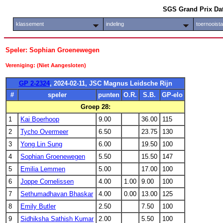
SGS Grand Prix Da
klassement
indeling
toernooist
Speler: Sophian Groenewegen
Vereniging: (Niet Aangesloten)
GP 2-2324
, 2024-02-11, JSC Magnus Leidsche Rijn
#
speler
punten
O.R.
S.B.
GP-elo
Groep 28:
1
Kai Boerhoop
9.00
36.00
115
2
Tycho Overmeer
6.50
23.75
130
3
Yong Lin Sung
6.00
19.50
100
4
Sophian Groenewegen
5.50
15.50
147
5
Emilia Lemmen
5.00
17.00
100
6
Joppe Cornelissen
4.00
1.00
9.00
100
7
Sethumadhavan Bhaskar
4.00
0.00
13.00
125
8
Emily Butler
2.50
7.50
100
9
Sidhiksha Sathish Kumar
2.00
5.50
100