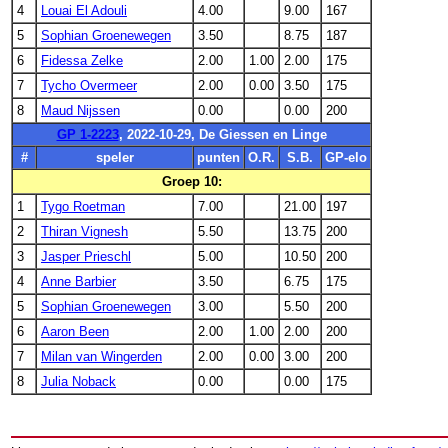
4
Louai El Adouli
4.00
9.00
167
5
Sophian Groenewegen
3.50
8.75
187
6
Fidessa Zelke
2.00
1.00
2.00
175
7
Tycho Overmeer
2.00
0.00
3.50
175
8
Maud Nijssen
0.00
0.00
200
GP 1-2223
, 2022-10-29, De Giessen en Linge
#
speler
punten
O.R.
S.B.
GP-elo
Groep 10:
1
Tygo Roetman
7.00
21.00
197
2
Thiran Vignesh
5.50
13.75
200
3
Jasper Prieschl
5.00
10.50
200
4
Anne Barbier
3.50
6.75
175
5
Sophian Groenewegen
3.00
5.50
200
6
Aaron Been
2.00
1.00
2.00
200
7
Milan van Wingerden
2.00
0.00
3.00
200
8
Julia Noback
0.00
0.00
175