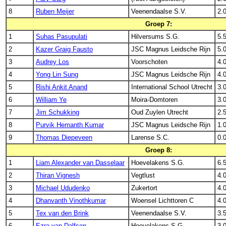
8
Ruben Meijer
Veenendaalse S.V.
2.
Groep 7:
1
Suhas Pasupulati
Hilversums S.G.
5.
2
Kazer Graig Fausto
JSC Magnus Leidsche Rijn
5.
3
Audrey Los
Voorschoten
4.
4
Yong Lin Sung
JSC Magnus Leidsche Rijn
4.
5
Rishi Ankit Anand
International School Utrecht
3.
6
William Ye
Moira-Domtoren
3.
7
Jim Schukking
Oud Zuylen Utrecht
2.
8
Purvik Hemanth Kumar
JSC Magnus Leidsche Rijn
1.
9
Thomas Diepeveen
Larense S.C.
0.
Groep 8:
1
Liam Alexander van Dasselaar
Hoevelakens S.G.
6.
2
Thiran Vignesh
Vegtlust
4.
3
Michael Ududenko
Zukertort
4.
4
Dhanvanth Vinothkumar
Woensel Lichttoren C
4.
5
Tex van den Brink
Veenendaalse S.V.
3.
6
Ezra van Dalfsen
Hoevelakens S.G.
3.