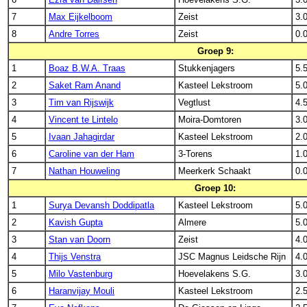
7
Max Eijkelboom
Zeist
3.
8
Andre Torres
Zeist
0.
Groep 9:
1
Boaz B.W.A. Traas
Stukkenjagers
5.
2
Saket Ram Anand
Kasteel Lekstroom
5.
3
Tim van Rijswijk
Vegtlust
4.
4
Vincent te Lintelo
Moira-Domtoren
3.
5
Ivaan Jahagirdar
Kasteel Lekstroom
2.
6
Caroline van der Ham
3-Torens
1.
7
Nathan Houweling
Meerkerk Schaakt
0.
Groep 10:
1
Surya Devansh Doddipatla
Kasteel Lekstroom
5.
2
Kavish Gupta
Almere
5.
3
Stan van Doorn
Zeist
4.
4
Thijs Venstra
JSC Magnus Leidsche Rijn
4.
5
Milo Vastenburg
Hoevelakens S.G.
3.
6
Haranvijay Mouli
Kasteel Lekstroom
2.