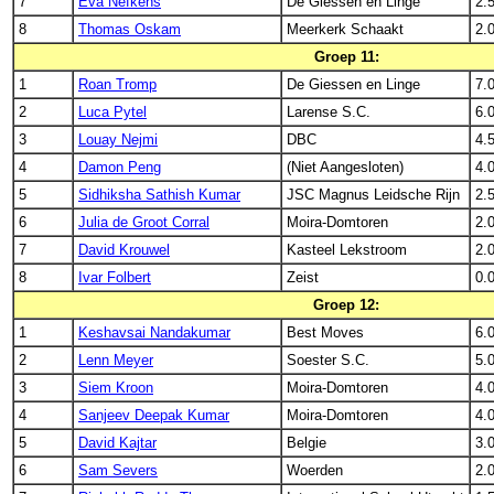
7
Eva Nefkens
De Giessen en Linge
2.
8
Thomas Oskam
Meerkerk Schaakt
2.
Groep 11:
1
Roan Tromp
De Giessen en Linge
7.
2
Luca Pytel
Larense S.C.
6.
3
Louay Nejmi
DBC
4.
4
Damon Peng
(Niet Aangesloten)
4.
5
Sidhiksha Sathish Kumar
JSC Magnus Leidsche Rijn
2.
6
Julia de Groot Corral
Moira-Domtoren
2.
7
David Krouwel
Kasteel Lekstroom
2.
8
Ivar Folbert
Zeist
0.
Groep 12:
1
Keshavsai Nandakumar
Best Moves
6.
2
Lenn Meyer
Soester S.C.
5.
3
Siem Kroon
Moira-Domtoren
4.
4
Sanjeev Deepak Kumar
Moira-Domtoren
4.
5
David Kajtar
Belgie
3.
6
Sam Severs
Woerden
2.