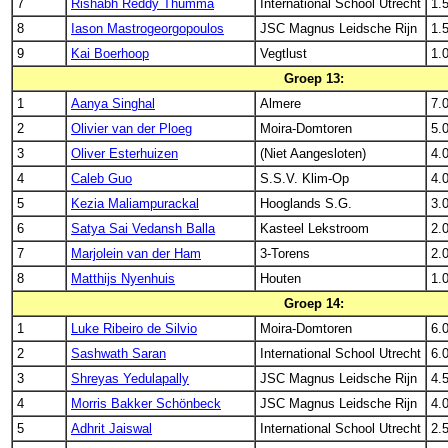
7
Rishabh Reddy Thumma
International School Utrecht
1.
8
Iason Mastrogeorgopoulos
JSC Magnus Leidsche Rijn
1.
9
Kai Boerhoop
Vegtlust
1.
Groep 13:
1
Aanya Singhal
Almere
7.
2
Olivier van der Ploeg
Moira-Domtoren
5.
3
Oliver Esterhuizen
(Niet Aangesloten)
4.
4
Caleb Guo
S.S.V. Klim-Op
4.
5
Kezia Maliampurackal
Hooglands S.G.
3.
6
Satya Sai Vedansh Balla
Kasteel Lekstroom
2.
7
Marjolein van der Ham
3-Torens
2.
8
Matthijs Nyenhuis
Houten
1.
Groep 14:
1
Luke Ribeiro de Silvio
Moira-Domtoren
6.
2
Sashwath Saran
International School Utrecht
6.
3
Shreyas Yedulapally
JSC Magnus Leidsche Rijn
4.
4
Morris Bakker Schönbeck
JSC Magnus Leidsche Rijn
4.
5
Adhrit Jaiswal
International School Utrecht
2.