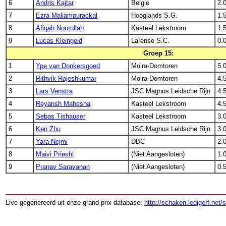
6
Andris Kajtar
Belgie
2.
7
Ezra Maliampurackal
Hooglands S.G.
1.
8
Afiqah Noorullah
Kasteel Lekstroom
1.
9
Lucas Kleingeld
Larense S.C.
0.
Groep 15:
1
Ype van Donkersgoed
Moira-Domtoren
5.
2
Rithvik Rajeshkumar
Moira-Domtoren
4.
3
Lars Venstra
JSC Magnus Leidsche Rijn
4.
4
Reyansh Mahesha
Kasteel Lekstroom
4.
5
Sebas Tishauser
Kasteel Lekstroom
3.
6
Ken Zhu
JSC Magnus Leidsche Rijn
3.
7
Yara Nejmi
DBC
2.
8
Maivi Prieshl
(Niet Aangesloten)
1.
9
Pranav Saravanan
(Niet Aangesloten)
0.
Live gegenereerd uit onze grand prix database:
http://schaken.ledigerf.net/