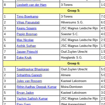
8
Liesbeth van der Ham
3-Torens
1.
Groep 5:
1
Timo Boerkamp
3-Torens
7.
2
Vihas Pasupulati
Hilversums S.G.
6.
3
Keanu Spaans
JSC Magnus Leidsche Rijn
4.
4
Pepijn Bosman
Soester S.C.
4.
5
Max Nicolae
JSC Magnus Leidsche Rijn
2.
6
Asthik Suthan
JSC Magnus Leidsche Rijn
1.
7
Jasper Prieschl
Oud Zuylen Utrecht
1.
8
Epke Kruik
Hooglands S.G.
1.
Groep 6:
1
Saaibhaskar Bhaskaran
Oud Zuylen Utrecht
5.
2
Sriharithra Ganesh
Almere
5.
3
Jules van Rossem
Kasteel Lekstroom
4.
4
Rithin Aadhav Deepak Kumar
Moira-Domtoren
4.
5
Bryan Jadon
Kasteel Lekstroom
3.
6
Yazhini Sathish Kumar
JSC Magnus Leidsche Rijn
2.
7
Parv Garg
(Niet Aangesloten)
2.