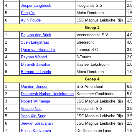
4
Jesper Langbroek
Hooglands S.G.
2.
5
Peng Ye
Moira-Domtoren
1.
6
Avin Poudel
JSC Magnus Leidsche Rijn
1.
Groep 3:
1
Raj van den Brink
Veenendaalse S.V.
4.
2
Sven Langstraat
Sliedrecht
4.
3
Quim van Riemsdijk
Larense S.C.
3.
4
Rayhan Wahed
3-Torens
2.
5
Dhruvith Jawahar
Kasteel Lekstroom
1.
6
Bernard te Lintelo
Moira-Domtoren
1.
Groep 4:
1
Quinten Bonsen
S.G.Amersfoort
6.
2
Dakshesh Nathan Neelakantan
Kennemer Combinatie
5.
3
Robert Wijmenga
JSC Magnus Leidsche Rijn
4.
4
Vedang Nair
Hooglands S.G.
3.
5
Yong Xin Sung
JSC Magnus Leidsche Rijn
3.
6
Jeevan Saravanan
JSC Magnus Leidsche Rijn
2.
7
Polina Kadygrova
De Giessen en Linge
1.