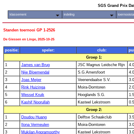
SGS Grand Prix Da
klassement
indeling
toernooist
Standen toernooi GP 1-2526
De Giessen en Linge, 2025-10-25
positie:
speler:
club:
pu
Groep 1:
1
James van Brug
JSC Magnus Leidsche Rijn
4.
2
Nije Bloemendal
S.G.Amersfoort
4.
3
Joas Meijer
Veenendaalse S.V.
3.
4
Rink Huizinga
Moira-Domtoren
2.
5
Wessel Kruik
Hooglands S.G.
1.
6
Kashif Noorullah
Kasteel Lekstroom
0.
Groep 2:
1
Doudou Huang
Delftse Schaakclub
3.
2
Ilona Vermeulen
Moira-Domtoren
3.
3
Mukilan Agoramoorthy
Kasteel Lekstroom
3.