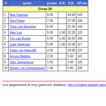
#
speler
punten
O.R.
S.B.
GP-elo
Groep 20:
1
Max Eppinga
8.00
30.00
143
2
Stijn Parisi
7.00
27.00
100
3
Chris van Deventer
6.00
22.25
143
4
Alex Lau
5.00
1.00
22.25
125
5
Tim van Boxtel
5.00
1.00
16.00
100
6
Luuk Hoekman
5.00
1.00
14.00
117
7
Freek van Atteveldt
4.00
10.00
137
8
Alyssa Medina
2.50
5.50
147
9
Olav Siemonsma
1.50
3.50
125
10
Dennis van Schoonhoven
1.00
5.00
100
Live gegenereerd uit onze grand prix database:
http://schaken.ledigerf.net/