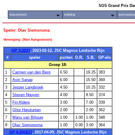
SGS Grand Prix Da
klassement
indeling
toernooist
Speler: Olav Siemonsma
Vereniging: (Niet Aangesloten)
GP 3-2223
, 2023-02-12, JSC Magnus Leidsche Rijn
#
speler
punten
O.R.
S.B.
GP-elo
Groep 18:
1
Carmen van den Berg
6.50
19.25
383
2
Avin Sanap
6.00
15.50
369
3
Jesper Langbroek
4.50
10.25
332
4
Steven Nguyen
4.00
8.50
374
5
Fin Alders
3.00
7.00
339
6
Ghor Harutunian
2.00
2.00
362
7
Manu van Biljouw
1.00
1.00
1.00
348
8
Olav Siemonsma
1.00
0.00
3.00
364
GP 6-201617
, 2017-04-09, JSC Magnus Leidsche Rijn