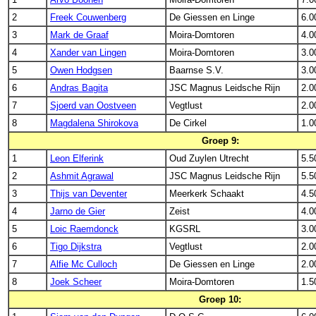
2
Freek Couwenberg
De Giessen en Linge
6.0
3
Mark de Graaf
Moira-Domtoren
4.0
4
Xander van Lingen
Moira-Domtoren
3.0
5
Owen Hodgsen
Baarnse S.V.
3.0
6
Andras Bagita
JSC Magnus Leidsche Rijn
2.0
7
Sjoerd van Oostveen
Vegtlust
2.0
8
Magdalena Shirokova
De Cirkel
1.0
Groep 9:
1
Leon Elferink
Oud Zuylen Utrecht
5.5
2
Ashmit Agrawal
JSC Magnus Leidsche Rijn
5.5
3
Thijs van Deventer
Meerkerk Schaakt
4.5
4
Jarno de Gier
Zeist
4.0
5
Loic Raemdonck
KGSRL
3.0
6
Tigo Dijkstra
Vegtlust
2.0
7
Alfie Mc Culloch
De Giessen en Linge
2.0
8
Joek Scheer
Moira-Domtoren
1.5
Groep 10: