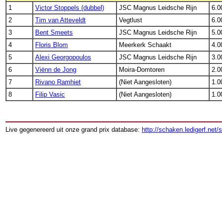
1
Victor Stoppels (dubbel)
JSC Magnus Leidsche Rijn
6.0
2
Tim van Atteveldt
Vegtlust
6.0
3
Bent Smeets
JSC Magnus Leidsche Rijn
5.0
4
Floris Blom
Meerkerk Schaakt
4.0
5
Alexi Georgopoulos
JSC Magnus Leidsche Rijn
3.0
6
Viënn de Jong
Moira-Domtoren
2.0
7
Rivano Ramhiet
(Niet Aangesloten)
1.0
8
Filip Vasic
(Niet Aangesloten)
1.0
Live gegenereerd uit onze grand prix database:
http://schaken.ledigerf.net/