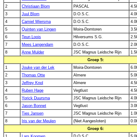
2
Christiaan Blom
PASCAL
4.5
3
Juul Blom
D.O.S.C.
4.0
4
Camiel Wiersma
D.O.S.C.
4.0
5
Quinten van Lingen
Moira-Domtoren
3.5
6
Teun Loois
Hilversums S.G.
2.5
7
Mees Langendam
D.O.S.C.
2.0
8
Anne Mulder
JSC Magnus Leidsche Rijn
1.5
Groep 5:
1
Jouke van der Lek
Moira-Domtoren
6.0
2
Thomas Otte
Almere
5.0
3
Jeffrey Knol
Almere
4.5
4
Ruben Hage
Vegtlust
4.5
5
Yorick Duursma
JSC Magnus Leidsche Rijn
4.0
6
Jason Bonnet
Vegtlust
3.0
7
Ties Jansen
JSC Magnus Leidsche Rijn
1.0
8
Iris van der Meulen
(Niet Aangesloten)
0.0
Groep 6:
1
Lars Koomen
D.O.S.C.
5.0