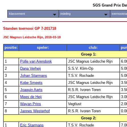
SGS Grand Prix Da
klassement
indeling
toernooist
Standen toernooi GP 7-201718
JSC Magnus Leidsche Rijn, 2018-03-18
positie:
speler:
club:
pun
Groep 1:
1
Polle van Arendonk
JSC Magnus Leidsche Rijn
6.0
2
Dana Verheij
S.S.V. Klim-Op
5.0
3
Johan Starmans
T.S.V. Rochade
5.0
4
Kobe Smeets
JSC Magnus Leidsche Rijn
3.5
5
Joaquin Aarts
R.S.R. Ivoren Toren
3.5
6
Mees de Heij
JSC Magnus Leidsche Rijn
3.0
7
Wayan Prins
Vegtlust
2.0
8
Jannes Westerhof
R.S.R. Ivoren Toren
0.0
Groep 2:
1
Eric Starmans
T.S.V. Rochade
7.0