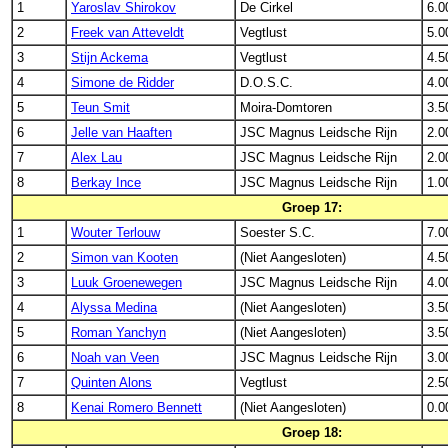
1
Yaroslav Shirokov
De Cirkel
6.0
2
Freek van Atteveldt
Vegtlust
5.0
3
Stijn Ackema
Vegtlust
4.5
4
Simone de Ridder
D.O.S.C.
4.0
5
Teun Smit
Moira-Domtoren
3.5
6
Jelle van Haaften
JSC Magnus Leidsche Rijn
2.0
7
Alex Lau
JSC Magnus Leidsche Rijn
2.0
8
Berkay Ince
JSC Magnus Leidsche Rijn
1.0
Groep 17:
1
Wouter Terlouw
Soester S.C.
7.0
2
Simon van Kooten
(Niet Aangesloten)
4.5
3
Luuk Groenewegen
JSC Magnus Leidsche Rijn
4.0
4
Alyssa Medina
(Niet Aangesloten)
3.5
5
Roman Yanchyn
(Niet Aangesloten)
3.5
6
Noah van Veen
JSC Magnus Leidsche Rijn
3.0
7
Quinten Alons
Vegtlust
2.5
8
Kenai Romero Bennett
(Niet Aangesloten)
0.0
Groep 18: