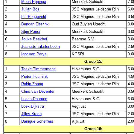
1
Mees Eppinga
Meerkerk Schaakt
7.0
2
Julian Bos
JSC Magnus Leidsche Rijn
6.0
3
Iris Roggeveld
JSC Magnus Leidsche Rijn
3.5
4
Duncan Elferink
Oud Zuylen Utrecht
3.0
5
Stijn Parisi
Meerkerk Schaakt
3.0
6
Jouke Beekhof
Baarnse S.V.
3.0
7
Jeanette Eikelenboom
JSC Magnus Leidsche Rijn
2.5
8
Igor van Parys
KGSRL
0.0
Groep 15:
1
Taeke Timmermans
Hilversums S.G.
6.0
2
Pieter Huurnink
JSC Magnus Leidsche Rijn
4.5
3
Robin Zhang
JSC Magnus Leidsche Rijn
4.0
4
Chris van Deventer
Meerkerk Schaakt
3.5
5
Lucas Roumen
Hilversums S.G.
3.0
6
Loek Dijkstra
Vegtlust
3.0
7
Jilles Kraan
JSC Magnus Leidsche Rijn
2.0
8
Danique Scheffers
Kijk Uit
2.0
Groep 16: