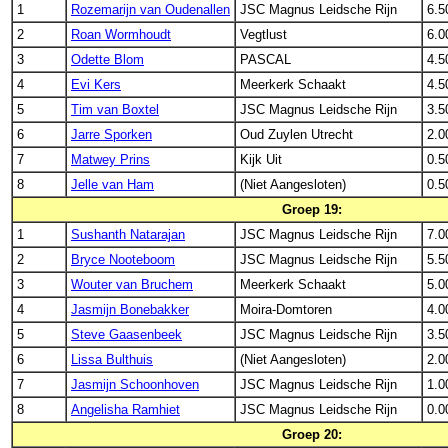
1
Rozemarijn van Oudenallen
JSC Magnus Leidsche Rijn
6.5
2
Roan Wormhoudt
Vegtlust
6.0
3
Odette Blom
PASCAL
4.5
4
Evi Kers
Meerkerk Schaakt
4.5
5
Tim van Boxtel
JSC Magnus Leidsche Rijn
3.5
6
Jarre Sporken
Oud Zuylen Utrecht
2.0
7
Matwey Prins
Kijk Uit
0.5
8
Jelle van Ham
(Niet Aangesloten)
0.5
Groep 19:
1
Sushanth Natarajan
JSC Magnus Leidsche Rijn
7.0
2
Bryce Nooteboom
JSC Magnus Leidsche Rijn
5.5
3
Wouter van Bruchem
Meerkerk Schaakt
5.0
4
Jasmijn Bonebakker
Moira-Domtoren
4.0
5
Steve Gaasenbeek
JSC Magnus Leidsche Rijn
3.5
6
Lissa Bulthuis
(Niet Aangesloten)
2.0
7
Jasmijn Schoonhoven
JSC Magnus Leidsche Rijn
1.0
8
Angelisha Ramhiet
JSC Magnus Leidsche Rijn
0.0
Groep 20: