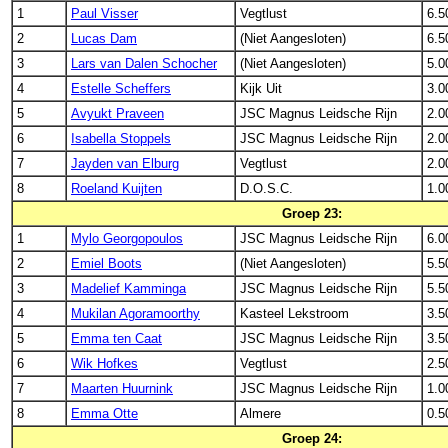
1
Paul Visser
Vegtlust
6.5
2
Lucas Dam
(Niet Aangesloten)
6.5
3
Lars van Dalen Schocher
(Niet Aangesloten)
5.0
4
Estelle Scheffers
Kijk Uit
3.0
5
Avyukt Praveen
JSC Magnus Leidsche Rijn
2.0
6
Isabella Stoppels
JSC Magnus Leidsche Rijn
2.0
7
Jayden van Elburg
Vegtlust
2.0
8
Roeland Kuijten
D.O.S.C.
1.0
Groep 23:
1
Mylo Georgopoulos
JSC Magnus Leidsche Rijn
6.0
2
Emiel Boots
(Niet Aangesloten)
5.5
3
Madelief Kamminga
JSC Magnus Leidsche Rijn
5.5
4
Mukilan Agoramoorthy
Kasteel Lekstroom
3.5
5
Emma ten Caat
JSC Magnus Leidsche Rijn
3.5
6
Wik Hofkes
Vegtlust
2.5
7
Maarten Huurnink
JSC Magnus Leidsche Rijn
1.0
8
Emma Otte
Almere
0.5
Groep 24: