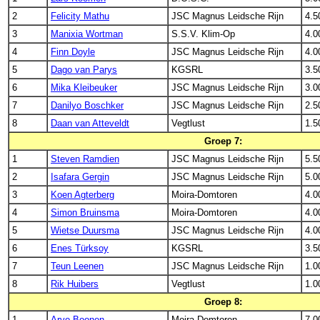
2
Felicity Mathu
JSC Magnus Leidsche Rijn
4.5
3
Manixia Wortman
S.S.V. Klim-Op
4.0
4
Finn Doyle
JSC Magnus Leidsche Rijn
4.0
5
Dago van Parys
KGSRL
3.5
6
Mika Kleibeuker
JSC Magnus Leidsche Rijn
3.0
7
Danilyo Boschker
JSC Magnus Leidsche Rijn
2.5
8
Daan van Atteveldt
Vegtlust
1.5
Groep 7:
1
Steven Ramdien
JSC Magnus Leidsche Rijn
5.5
2
Isafara Gergin
JSC Magnus Leidsche Rijn
5.0
3
Koen Agterberg
Moira-Domtoren
4.0
4
Simon Bruinsma
Moira-Domtoren
4.0
5
Wietse Duursma
JSC Magnus Leidsche Rijn
4.0
6
Enes Türksoy
KGSRL
3.5
7
Teun Leenen
JSC Magnus Leidsche Rijn
1.0
8
Rik Huibers
Vegtlust
1.0
Groep 8:
1
Arvo Boonen
Moira-Domtoren
7.0