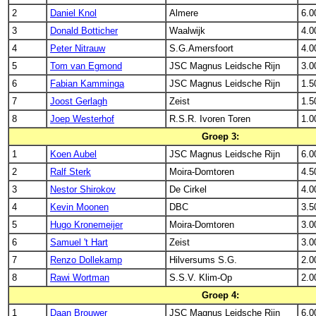
2
Daniel Knol
Almere
6.0
3
Donald Botticher
Waalwijk
4.0
4
Peter Nitrauw
S.G.Amersfoort
4.0
5
Tom van Egmond
JSC Magnus Leidsche Rijn
3.0
6
Fabian Kamminga
JSC Magnus Leidsche Rijn
1.5
7
Joost Gerlagh
Zeist
1.5
8
Joep Westerhof
R.S.R. Ivoren Toren
1.0
Groep 3:
1
Koen Aubel
JSC Magnus Leidsche Rijn
6.0
2
Ralf Sterk
Moira-Domtoren
4.5
3
Nestor Shirokov
De Cirkel
4.0
4
Kevin Moonen
DBC
3.5
5
Hugo Kronemeijer
Moira-Domtoren
3.0
6
Samuel 't Hart
Zeist
3.0
7
Renzo Dollekamp
Hilversums S.G.
2.0
8
Rawi Wortman
S.S.V. Klim-Op
2.0
Groep 4:
1
Daan Brouwer
JSC Magnus Leidsche Rijn
6.0