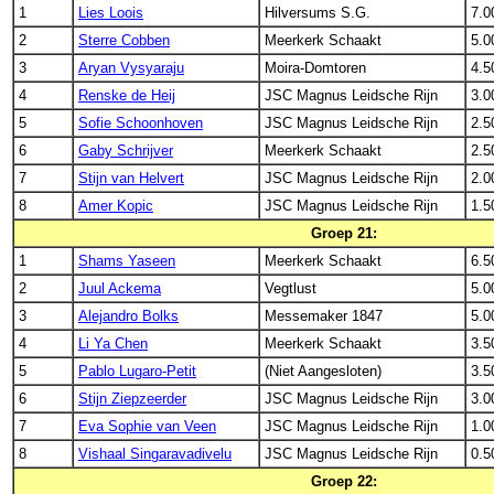
1
Lies Loois
Hilversums S.G.
7.0
2
Sterre Cobben
Meerkerk Schaakt
5.0
3
Aryan Vysyaraju
Moira-Domtoren
4.5
4
Renske de Heij
JSC Magnus Leidsche Rijn
3.0
5
Sofie Schoonhoven
JSC Magnus Leidsche Rijn
2.5
6
Gaby Schrijver
Meerkerk Schaakt
2.5
7
Stijn van Helvert
JSC Magnus Leidsche Rijn
2.0
8
Amer Kopic
JSC Magnus Leidsche Rijn
1.5
Groep 21:
1
Shams Yaseen
Meerkerk Schaakt
6.5
2
Juul Ackema
Vegtlust
5.0
3
Alejandro Bolks
Messemaker 1847
5.0
4
Li Ya Chen
Meerkerk Schaakt
3.5
5
Pablo Lugaro-Petit
(Niet Aangesloten)
3.5
6
Stijn Ziepzeerder
JSC Magnus Leidsche Rijn
3.0
7
Eva Sophie van Veen
JSC Magnus Leidsche Rijn
1.0
8
Vishaal Singaravadivelu
JSC Magnus Leidsche Rijn
0.5
Groep 22: