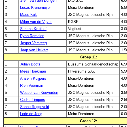
1
Siem van den Dungen
D.O.S.C.
6.0
2
Lucas Kronemeijer
Moira-Domtoren
5.5
3
Mads Kok
JSC Magnus Leidsche Rijn
4.0
4
Milan van de Vijver
KGSRL
4.0
5
Simcha Kruithof
Vegtlust
3.0
6
Ryan Ramdien
JSC Magnus Leidsche Rijn
2.0
7
Jasper Versteeg
JSC Magnus Leidsche Rijn
2.0
8
Jaap van Helvert
JSC Magnus Leidsche Rijn
1.5
Groep 11:
1
Julian Boots
Bussums Schaakgenootschap
6.5
2
Mees Hoekman
Hilversums S.G.
5.5
3
Ansem Kuijpers
Moira-Domtoren
4.0
4
Rien Veerman
Moira-Domtoren
4.0
5
Wessel van Koeverden
JSC Magnus Leidsche Rijn
3.5
6
Cedric Timpers
JSC Magnus Leidsche Rijn
2.5
7
Sanne Roggeveld
JSC Magnus Leidsche Rijn
2.0
8
Lode de Jong
Moira-Domtoren
0.0
Groep 12: