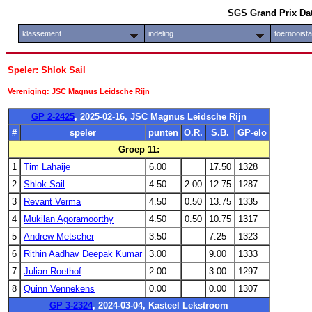
SGS Grand Prix Da
klassement
indeling
toernooist
Speler: Shlok Sail
Vereniging: JSC Magnus Leidsche Rijn
GP 2-2425
, 2025-02-16, JSC Magnus Leidsche Rijn
#
speler
punten
O.R.
S.B.
GP-elo
Groep 11:
1
Tim Lahaije
6.00
17.50
1328
2
Shlok Sail
4.50
2.00
12.75
1287
3
Revant Verma
4.50
0.50
13.75
1335
4
Mukilan Agoramoorthy
4.50
0.50
10.75
1317
5
Andrew Metscher
3.50
7.25
1323
6
Rithin Aadhav Deepak Kumar
3.00
9.00
1333
7
Julian Roethof
2.00
3.00
1297
8
Quinn Vennekens
0.00
0.00
1307
GP 3-2324
, 2024-03-04, Kasteel Lekstroom