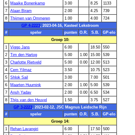
6
Maaike Bonenkamp
3.00
8.25
1133
7
Alaan Biram
2.00
4.25
739
8
Thijmen van Ommeren
1.00
4.00
724
GP 4-2223
, 2023-04-16, Kasteel Lekstroom
#
speler
punten
O.R.
S.B.
GP-elo
Groep 10:
1
Viggo Jans
6.00
18.50
550
2
Tim den Hartog
5.00
1.00
15.00
539
3
Charlotte Rietveld
5.00
0.00
12.00
513
4
Cem Yilmaz
3.50
10.75
523
5
Shlok Sail
3.00
7.00
501
6
Maarten Huurnink
2.00
1.00
5.00
539
7
Ansh Yadav
2.00
0.00
6.50
534
8
Thijs van den Heuvel
1.50
3.75
527
GP 3-2223
, 2023-02-12, JSC Magnus Leidsche Rijn
#
speler
punten
O.R.
S.B.
GP-elo
Groep 14:
1
Rehan Lavangiri
6.00
17.50
500