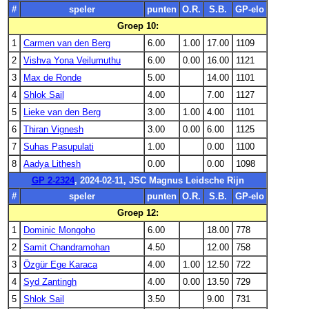
#
speler
punten
O.R.
S.B.
GP-elo
Groep 10:
1
Carmen van den Berg
6.00
1.00
17.00
1109
2
Vishva Yona Veilumuthu
6.00
0.00
16.00
1121
3
Max de Ronde
5.00
14.00
1101
4
Shlok Sail
4.00
7.00
1127
5
Lieke van den Berg
3.00
1.00
4.00
1101
6
Thiran Vignesh
3.00
0.00
6.00
1125
7
Suhas Pasupulati
1.00
0.00
1100
8
Aadya Lithesh
0.00
0.00
1098
GP 2-2324
, 2024-02-11, JSC Magnus Leidsche Rijn
#
speler
punten
O.R.
S.B.
GP-elo
Groep 12:
1
Dominic Mongoho
6.00
18.00
778
2
Samit Chandramohan
4.50
12.00
758
3
Özgür Ege Karaca
4.00
1.00
12.50
722
4
Syd Zantingh
4.00
0.00
13.50
729
5
Shlok Sail
3.50
9.00
731