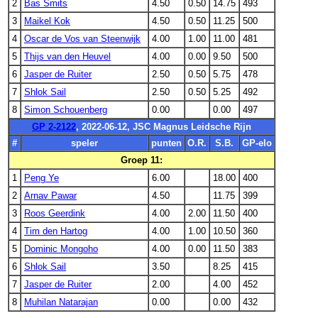
2
Bas Smits
4.50
0.50
14.75
493
3
Maikel Kok
4.50
0.50
11.25
500
4
Oscar de Vos van Steenwijk
4.00
1.00
11.00
481
5
Thijs van den Heuvel
4.00
0.00
9.50
500
6
Jasper de Ruiter
2.50
0.50
5.75
478
7
Shlok Sail
2.50
0.50
5.25
492
8
Simon Schouenberg
0.00
0.00
497
GP 2-2122
, 2022-06-12, JSC Magnus Leidsche Rijn
#
speler
punten
O.R.
S.B.
GP-elo
Groep 11:
1
Peng Ye
6.00
18.00
400
2
Arnav Pawar
4.50
11.75
399
3
Roos Geerdink
4.00
2.00
11.50
400
4
Tim den Hartog
4.00
1.00
10.50
360
5
Dominic Mongoho
4.00
0.00
11.50
383
6
Shlok Sail
3.50
8.25
415
7
Jasper de Ruiter
2.00
4.00
452
8
Muhilan Natarajan
0.00
0.00
432