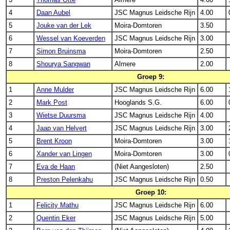
4
Daan Aubel
JSC Magnus Leidsche Rijn
4.00
5
Jouke van der Lek
Moira-Domtoren
3.50
6
Wessel van Koeverden
JSC Magnus Leidsche Rijn
3.00
7
Simon Bruinsma
Moira-Domtoren
2.50
8
Shourya Sangwan
Almere
2.00
Groep 9:
1
Anne Mulder
JSC Magnus Leidsche Rijn
6.00
2
Mark Post
Hooglands S.G.
6.00
3
Wietse Duursma
JSC Magnus Leidsche Rijn
4.00
4
Jaap van Helvert
JSC Magnus Leidsche Rijn
3.00
5
Brent Kroon
Moira-Domtoren
3.00
6
Xander van Lingen
Moira-Domtoren
3.00
7
Eva de Haan
(Niet Aangesloten)
2.50
8
Preston Pelenkahu
JSC Magnus Leidsche Rijn
0.50
Groep 10:
1
Felicity Mathu
JSC Magnus Leidsche Rijn
6.00
2
Quentin Eker
JSC Magnus Leidsche Rijn
5.00