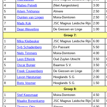
4
Matteo Petrelli
(Niet Aangesloten)
3.00
5
Artem Tykhonov
Almere
2.50
6
Quinten van Lingen
Moira-Domtoren
2.50
7
Mads Kok
JSC Magnus Leidsche Rijn
2.00
8
Dean Weverling
De Giessen en Linge
1.00
Groep 7:
1
Mika Kleibeuker
JSC Magnus Leidsche Rijn
6.00
2
Syb Schadenberg
En Passant
5.50
3
Niels Timmers
Moira-Domtoren
4.00
4
Leon Elferink
Oud Zuylen Utrecht
3.50
5
Oscar Burger
Baarnse S.V.
3.50
6
Freek Couwenberg
De Giessen en Linge
2.00
7
Levon Harutunian
Hooglands S.G.
2.00
8
Boris Vosmer
Hooglands S.G.
1.50
Groep 8:
1
Stef Keesmaat
Moira-Domtoren
4.50
2
Maaike Bonenkamp
JSC Magnus Leidsche Rijn
4.50
3
Thomas Otte
Almere
4.00