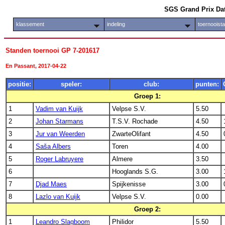
SGS Grand Prix Da
klassement
indeling
toernooist
Standen toernooi GP 7-201617
En Passant, 2017-04-22
positie:
speler:
club:
punten:
Groep 1:
1
Vadim van Kuijk
Velpse S.V.
5.50
2
Johan Starmans
T.S.V. Rochade
4.50
3
Jur van Weerden
ZwarteOlifant
4.50
4
Saša Albers
Toren
4.00
5
Roger Labruyere
Almere
3.50
6
Hooglands S.G.
3.00
7
Djad Maes
Spijkenisse
3.00
8
Lazlo van Kuijk
Velpse S.V.
0.00
Groep 2:
1
Leandro Slagboom
Philidor
5.50