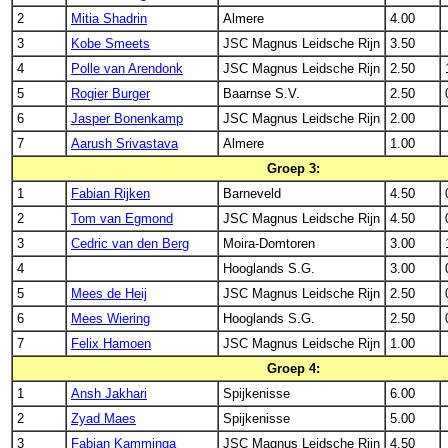
2
Mitia Shadrin
Almere
4.00
3
Kobe Smeets
JSC Magnus Leidsche Rijn
3.50
4
Polle van Arendonk
JSC Magnus Leidsche Rijn
2.50
5
Rogier Burger
Baarnse S.V.
2.50
6
Jasper Bonenkamp
JSC Magnus Leidsche Rijn
2.00
7
Aarush Srivastava
Almere
1.00
Groep 3:
1
Fabian Rijken
Barneveld
4.50
2
Tom van Egmond
JSC Magnus Leidsche Rijn
4.50
3
Cedric van den Berg
Moira-Domtoren
3.00
4
Hooglands S.G.
3.00
5
Mees de Heij
JSC Magnus Leidsche Rijn
2.50
6
Mees Wiering
Hooglands S.G.
2.50
7
Felix Hamoen
JSC Magnus Leidsche Rijn
1.00
Groep 4:
1
Ansh Jakhari
Spijkenisse
6.00
2
Zyad Maes
Spijkenisse
5.00
3
Fabian Kamminga
JSC Magnus Leidsche Rijn
4.50