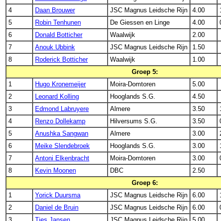
4
Daan Brouwer
JSC Magnus Leidsche Rijn
4.00
5
Robin Tenhunen
De Giessen en Linge
4.00
6
Donald Botticher
Waalwijk
2.00
7
Anouk Ubbink
JSC Magnus Leidsche Rijn
1.50
8
Roderick Botticher
Waalwijk
1.00
Groep 5:
1
Hugo Kronemeijer
Moira-Domtoren
5.00
2
Leonard Kolling
Hooglands S.G.
4.50
3
Edmond Labruyere
Almere
3.50
4
Renzo Dollekamp
Hilversums S.G.
3.50
5
Anushka Sangwan
Almere
3.00
6
Meike Slendebroek
Hooglands S.G.
3.00
7
Antoni Elkenbracht
Moira-Domtoren
3.00
8
Kevin Moonen
DBC
2.50
Groep 6:
1
Yorick Duursma
JSC Magnus Leidsche Rijn
6.00
2
Daniel de Bruin
JSC Magnus Leidsche Rijn
6.00
3
Ties Jansen
JSC Magnus Leidsche Rijn
5.00