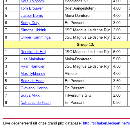
3
Nout Tolboom
Hooglands S.G.
4.00
4
Tom Brouwer
(Niet Aangesloten)
4.00
5
Jasper Berns
Moira-Domtoren
4.00
6
Samy Dury
En Passant
3.00
7
Simone Ubbink
JSC Magnus Leidsche Rijn
2.00
8
Olivier Kamminga
JSC Magnus Leidsche Rijn
1.50
Groep 13:
1
Renske de Heij
JSC Magnus Leidsche Rijn
6.00
2
Lisa Malmberg
Moira-Domtoren
5.00
3
Ryan Ramdien
JSC Magnus Leidsche Rijn
4.50
4
Max Tykhonov
Almere
4.00
5
Boaz de Haan
En Passant
3.50
6
Giovanni Horton
En Passant
2.50
7
Surya Mikkili
Hilversums S.G.
2.00
8
Nathanja de Haan
En Passant
0.50
Live gegenereerd uit onze grand prix database:
http://schaken.ledigerf.net/