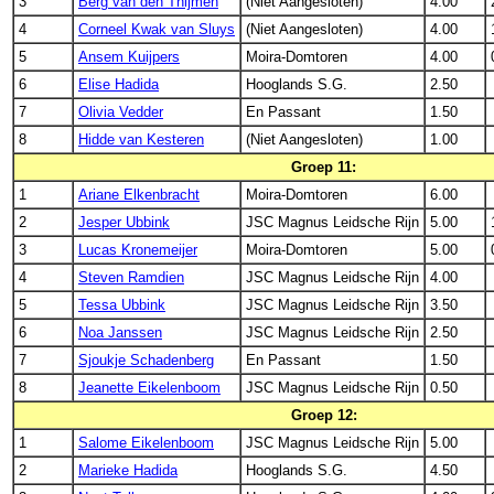
3
Berg van den Thijmen
(Niet Aangesloten)
4.00
4
Corneel Kwak van Sluys
(Niet Aangesloten)
4.00
5
Ansem Kuijpers
Moira-Domtoren
4.00
6
Elise Hadida
Hooglands S.G.
2.50
7
Olivia Vedder
En Passant
1.50
8
Hidde van Kesteren
(Niet Aangesloten)
1.00
Groep 11:
1
Ariane Elkenbracht
Moira-Domtoren
6.00
2
Jesper Ubbink
JSC Magnus Leidsche Rijn
5.00
3
Lucas Kronemeijer
Moira-Domtoren
5.00
4
Steven Ramdien
JSC Magnus Leidsche Rijn
4.00
5
Tessa Ubbink
JSC Magnus Leidsche Rijn
3.50
6
Noa Janssen
JSC Magnus Leidsche Rijn
2.50
7
Sjoukje Schadenberg
En Passant
1.50
8
Jeanette Eikelenboom
JSC Magnus Leidsche Rijn
0.50
Groep 12:
1
Salome Eikelenboom
JSC Magnus Leidsche Rijn
5.00
2
Marieke Hadida
Hooglands S.G.
4.50