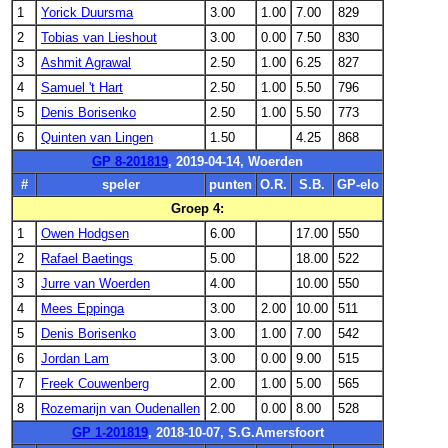
1
Yorick Duursma
3.00
1.00
7.00
829
2
Tobias van Lieshout
3.00
0.00
7.50
830
3
Ashmit Agrawal
2.50
1.00
6.25
827
4
Samuel 't Hart
2.50
1.00
5.50
796
5
Denis Borisenko
2.50
1.00
5.50
773
6
Quinten van Lingen
1.50
4.25
868
GP 8-201819
, 2019-04-14, Woerden
#
speler
punten
O.R.
S.B.
GP-elo
Groep 4:
1
Owen Hodgsen
6.00
17.00
550
2
Rafael Baetings
5.00
18.00
522
3
Jurre van Woerden
4.00
10.00
550
4
Mees Eppinga
3.00
2.00
10.00
511
5
Denis Borisenko
3.00
1.00
7.00
542
6
Jordan Lam
3.00
0.00
9.00
515
7
Freek Couwenberg
2.00
1.00
5.00
565
8
Rozemarijn van Oudenallen
2.00
0.00
8.00
528
GP 1-201819
, 2018-10-07, S.G.Amersfoort