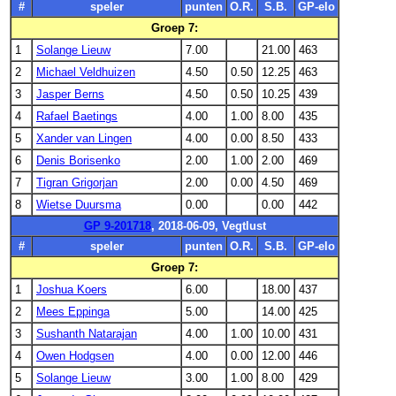
#
speler
punten
O.R.
S.B.
GP-elo
Groep 7:
1
Solange Lieuw
7.00
21.00
463
2
Michael Veldhuizen
4.50
0.50
12.25
463
3
Jasper Berns
4.50
0.50
10.25
439
4
Rafael Baetings
4.00
1.00
8.00
435
5
Xander van Lingen
4.00
0.00
8.50
433
6
Denis Borisenko
2.00
1.00
2.00
469
7
Tigran Grigorjan
2.00
0.00
4.50
469
8
Wietse Duursma
0.00
0.00
442
GP 9-201718
, 2018-06-09, Vegtlust
#
speler
punten
O.R.
S.B.
GP-elo
Groep 7:
1
Joshua Koers
6.00
18.00
437
2
Mees Eppinga
5.00
14.00
425
3
Sushanth Natarajan
4.00
1.00
10.00
431
4
Owen Hodgsen
4.00
0.00
12.00
446
5
Solange Lieuw
3.00
1.00
8.00
429