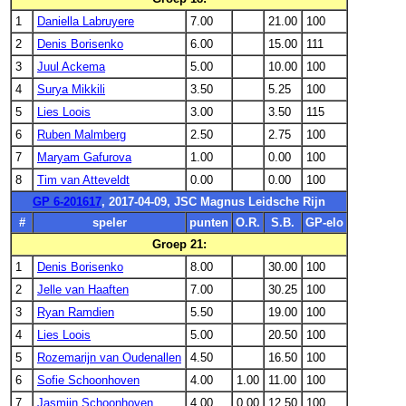
1
Daniella Labruyere
7.00
21.00
100
2
Denis Borisenko
6.00
15.00
111
3
Juul Ackema
5.00
10.00
100
4
Surya Mikkili
3.50
5.25
100
5
Lies Loois
3.00
3.50
115
6
Ruben Malmberg
2.50
2.75
100
7
Maryam Gafurova
1.00
0.00
100
8
Tim van Atteveldt
0.00
0.00
100
GP 6-201617
, 2017-04-09, JSC Magnus Leidsche Rijn
#
speler
punten
O.R.
S.B.
GP-elo
Groep 21:
1
Denis Borisenko
8.00
30.00
100
2
Jelle van Haaften
7.00
30.25
100
3
Ryan Ramdien
5.50
19.00
100
4
Lies Loois
5.00
20.50
100
5
Rozemarijn van Oudenallen
4.50
16.50
100
6
Sofie Schoonhoven
4.00
1.00
11.00
100
7
Jasmijn Schoonhoven
4.00
0.00
12.50
100