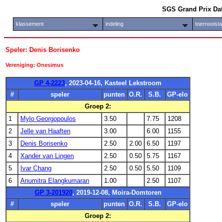
SGS Grand Prix Da
klassement
indeling
toernooist
Speler: Denis Borisenko
Vereniging: Onesimus
GP 4-2223
, 2023-04-16, Kasteel Lekstroom
#
speler
punten
O.R.
S.B.
GP-elo
Groep 2:
1
Mylo Georgopoulos
3.50
7.75
1208
2
Jelle van Haaften
3.00
6.00
1155
3
Denis Borisenko
2.50
2.00
6.50
1197
4
Xander van Lingen
2.50
0.50
5.75
1167
5
Ivar Chang
2.50
0.50
5.50
1109
6
Anumitra Elangkumaran
1.00
2.50
1107
GP 3-201920
, 2019-12-08, Moira-Domtoren
#
speler
punten
O.R.
S.B.
GP-elo
Groep 2: