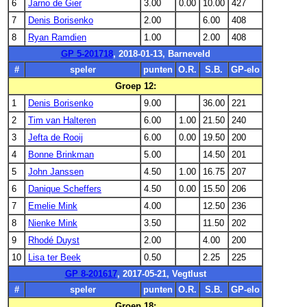
6
Jarno de Gier
3.00
0.00
10.00
427
7
Denis Borisenko
2.00
6.00
408
8
Ryan Ramdien
1.00
2.00
408
GP 5-201718
, 2018-01-13, Barneveld
#
speler
punten
O.R.
S.B.
GP-elo
Groep 12:
1
Denis Borisenko
9.00
36.00
221
2
Tim van Halteren
6.00
1.00
21.50
240
3
Jefta de Rooij
6.00
0.00
19.50
200
4
Bonne Brinkman
5.00
14.50
201
5
John Janssen
4.50
1.00
16.75
207
6
Danique Scheffers
4.50
0.00
15.50
206
7
Emelie Mink
4.00
12.50
236
8
Nienke Mink
3.50
11.50
202
9
Rhodé Duyst
2.00
4.00
200
10
Lisa ter Beek
0.50
2.25
225
GP 8-201617
, 2017-05-21, Vegtlust
#
speler
punten
O.R.
S.B.
GP-elo
Groep 18: