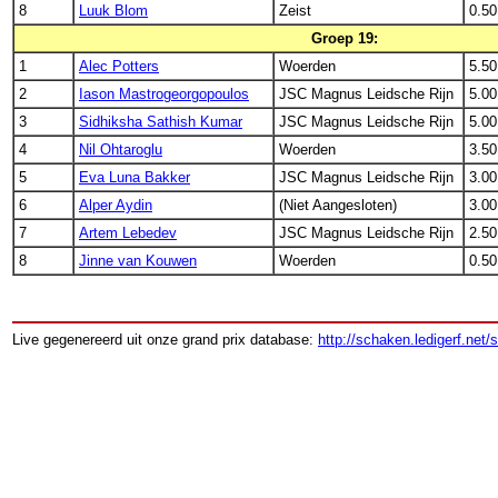
8
Luuk Blom
Zeist
0.50
Groep 19:
1
Alec Potters
Woerden
5.50
2
Iason Mastrogeorgopoulos
JSC Magnus Leidsche Rijn
5.00
3
Sidhiksha Sathish Kumar
JSC Magnus Leidsche Rijn
5.00
4
Nil Ohtaroglu
Woerden
3.50
5
Eva Luna Bakker
JSC Magnus Leidsche Rijn
3.00
6
Alper Aydin
(Niet Aangesloten)
3.00
7
Artem Lebedev
JSC Magnus Leidsche Rijn
2.50
8
Jinne van Kouwen
Woerden
0.50
Live gegenereerd uit onze grand prix database:
http://schaken.ledigerf.net/