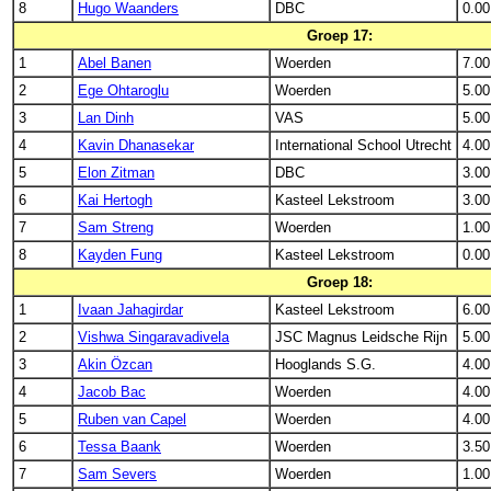
8
Hugo Waanders
DBC
0.00
Groep 17:
1
Abel Banen
Woerden
7.00
2
Ege Ohtaroglu
Woerden
5.00
3
Lan Dinh
VAS
5.00
4
Kavin Dhanasekar
International School Utrecht
4.00
5
Elon Zitman
DBC
3.00
6
Kai Hertogh
Kasteel Lekstroom
3.00
7
Sam Streng
Woerden
1.00
8
Kayden Fung
Kasteel Lekstroom
0.00
Groep 18:
1
Ivaan Jahagirdar
Kasteel Lekstroom
6.00
2
Vishwa Singaravadivela
JSC Magnus Leidsche Rijn
5.00
3
Akin Özcan
Hooglands S.G.
4.00
4
Jacob Bac
Woerden
4.00
5
Ruben van Capel
Woerden
4.00
6
Tessa Baank
Woerden
3.50
7
Sam Severs
Woerden
1.00