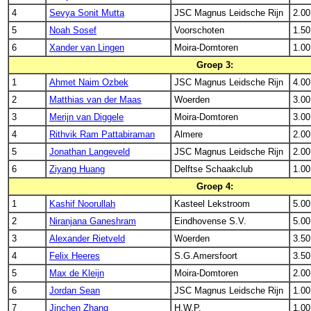
4
Sevya Sonit Mutta
JSC Magnus Leidsche Rijn
2.00
5
Noah Sosef
Voorschoten
1.50
6
Xander van Lingen
Moira-Domtoren
1.00
Groep 3:
1
Ahmet Naim Ozbek
JSC Magnus Leidsche Rijn
4.00
2
Matthias van der Maas
Woerden
3.00
3
Merijn van Diggele
Moira-Domtoren
3.00
4
Rithvik Ram Pattabiraman
Almere
2.00
5
Jonathan Langeveld
JSC Magnus Leidsche Rijn
2.00
6
Ziyang Huang
Delftse Schaakclub
1.00
Groep 4:
1
Kashif Noorullah
Kasteel Lekstroom
5.00
2
Niranjana Ganeshram
Eindhovense S.V.
5.00
3
Alexander Rietveld
Woerden
3.50
4
Felix Heeres
S.G.Amersfoort
3.50
5
Max de Kleijn
Moira-Domtoren
2.00
6
Jordan Sean
JSC Magnus Leidsche Rijn
1.00
7
Jinchen Zhang
H.W.P.
1.00