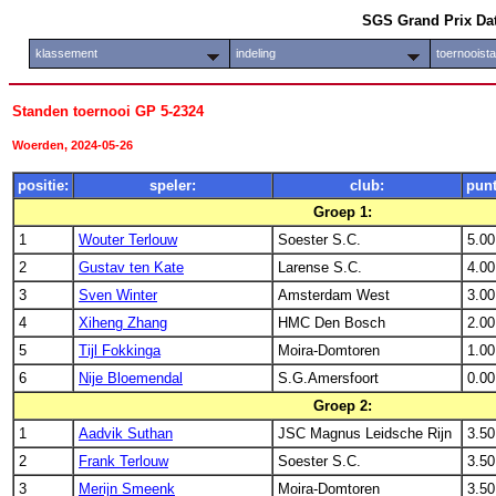
SGS Grand Prix Da
klassement
indeling
toernooist
Standen toernooi GP 5-2324
Woerden, 2024-05-26
positie:
speler:
club:
punt
Groep 1:
1
Wouter Terlouw
Soester S.C.
5.00
2
Gustav ten Kate
Larense S.C.
4.00
3
Sven Winter
Amsterdam West
3.00
4
Xiheng Zhang
HMC Den Bosch
2.00
5
Tijl Fokkinga
Moira-Domtoren
1.00
6
Nije Bloemendal
S.G.Amersfoort
0.00
Groep 2:
1
Aadvik Suthan
JSC Magnus Leidsche Rijn
3.50
2
Frank Terlouw
Soester S.C.
3.50
3
Merijn Smeenk
Moira-Domtoren
3.50