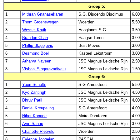
Groep 5:
1
Mithran Gnanasekaran
S.G. Discendo Discimus
6.00
2
Thom Groenewegen
Woerden
5.50
3
Wessel Kruik
Hooglands S.G.
3.50
4
Brandon Chan
Haagse Toren
3.00
5
Phillip Blagojevic
Best Moves
3.00
6
Desmond Boel
Kasteel Lekstroom
3.00
7
Atharva Naveen
JSC Magnus Leidsche Rijn
2.50
8
Vishaal Singaravadivelu
JSC Magnus Leidsche Rijn
1.50
Groep 6:
1
Yoeri Scholte
S.G.Amersfoort
5.50
2
Kyo Zantingh
JSC Magnus Leidsche Rijn
4.50
3
Dhruv Patil
JSC Magnus Leidsche Rijn
4.00
4
Daniël Kreupeling
S.G.Amersfoort
4.00
5
Nihar Kanade
Moira-Domtoren
4.00
6
Avin Sanap
JSC Magnus Leidsche Rijn
3.00
7
Charlotte Rietveld
Woerden
2.50
8
Eviënne Jongejan
PASCAL
0.50