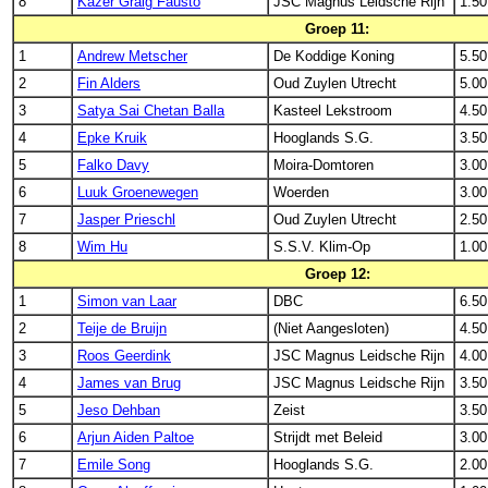
8
Kazer Graig Fausto
JSC Magnus Leidsche Rijn
1.50
Groep 11:
1
Andrew Metscher
De Koddige Koning
5.50
2
Fin Alders
Oud Zuylen Utrecht
5.00
3
Satya Sai Chetan Balla
Kasteel Lekstroom
4.50
4
Epke Kruik
Hooglands S.G.
3.50
5
Falko Davy
Moira-Domtoren
3.00
6
Luuk Groenewegen
Woerden
3.00
7
Jasper Prieschl
Oud Zuylen Utrecht
2.50
8
Wim Hu
S.S.V. Klim-Op
1.00
Groep 12:
1
Simon van Laar
DBC
6.50
2
Teije de Bruijn
(Niet Aangesloten)
4.50
3
Roos Geerdink
JSC Magnus Leidsche Rijn
4.00
4
James van Brug
JSC Magnus Leidsche Rijn
3.50
5
Jeso Dehban
Zeist
3.50
6
Arjun Aiden Paltoe
Strijdt met Beleid
3.00
7
Emile Song
Hooglands S.G.
2.00