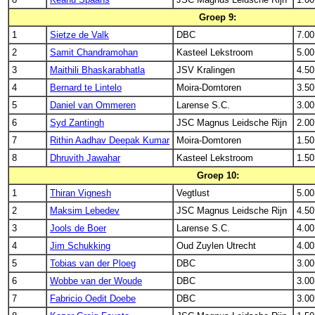
Groep 9:
1
Sietze de Valk
DBC
7.00
2
Samit Chandramohan
Kasteel Lekstroom
5.00
3
Maithili Bhaskarabhatla
JSV Kralingen
4.50
4
Bernard te Lintelo
Moira-Domtoren
3.50
5
Daniel van Ommeren
Larense S.C.
3.00
6
Syd Zantingh
JSC Magnus Leidsche Rijn
2.00
7
Rithin Aadhav Deepak Kumar
Moira-Domtoren
1.50
8
Dhruvith Jawahar
Kasteel Lekstroom
1.50
Groep 10:
1
Thiran Vignesh
Vegtlust
5.00
2
Maksim Lebedev
JSC Magnus Leidsche Rijn
4.50
3
Jools de Boer
Larense S.C.
4.00
4
Jim Schukking
Oud Zuylen Utrecht
4.00
5
Tobias van der Ploeg
DBC
3.00
6
Wobbe van der Woude
DBC
3.00
7
Fabricio Oedit Doebe
DBC
3.00