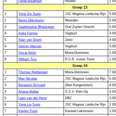
8
Omar Alsaffouri
Houten
1.00
Groep 13:
1
Yong Xin Sung
JSC Magnus Leidsche Rijn
5.00
2
Remo Dijkshoorn
Woerden
5.00
3
Saaibhaskar Bhaskaran
Oud Zuylen Utrecht
5.00
4
Auke Fermie
Vegtlust
4.00
5
Stan van Doorn
Zeist
4.00
6
Steven Nguyen
Vegtlust
3.00
7
Oscar Aerts
Moira-Domtoren
1.00
8
William Tsui
R.S.R. Ivoren Toren
1.00
Groep 14:
1
Thomas Rietbergen
Moira-Domtoren
7.00
2
Max Nicolae
JSC Magnus Leidsche Rijn
6.00
3
Benjamin Boyrard
(Niet Aangesloten)
4.00
4
Ariana Abafar
S.S.V. Klim-Op
3.50
5
Liam van der Horst
DBC
3.00
6
Yong Lin Sung
JSC Magnus Leidsche Rijn
2.00
7
Kayley Fung
Kasteel Lekstroom
1.50