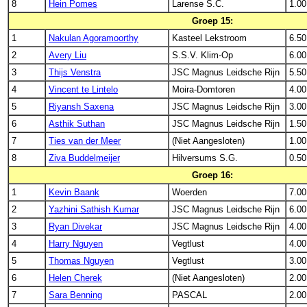
8
Hein Pomes
Larense S.C.
1.00
Groep 15:
1
Nakulan Agoramoorthy
Kasteel Lekstroom
6.50
2
Avery Liu
S.S.V. Klim-Op
6.00
3
Thijs Venstra
JSC Magnus Leidsche Rijn
5.50
4
Vincent te Lintelo
Moira-Domtoren
4.00
5
Riyansh Saxena
JSC Magnus Leidsche Rijn
3.00
6
Asthik Suthan
JSC Magnus Leidsche Rijn
1.50
7
Ties van der Meer
(Niet Aangesloten)
1.00
8
Ziva Buddelmeijer
Hilversums S.G.
0.50
Groep 16:
1
Kevin Baank
Woerden
7.00
2
Yazhini Sathish Kumar
JSC Magnus Leidsche Rijn
6.00
3
Ryan Divekar
JSC Magnus Leidsche Rijn
4.00
4
Harry Nguyen
Vegtlust
4.00
5
Thomas Nguyen
Vegtlust
3.00
6
Helen Cherek
(Niet Aangesloten)
2.00
7
Sara Benning
PASCAL
2.00