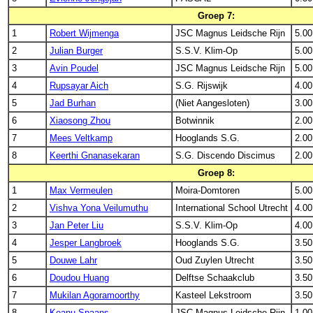
Groep 7:
1
Robert Wijmenga
JSC Magnus Leidsche Rijn
5.00
2
Julian Burger
S.S.V. Klim-Op
5.00
3
Avin Poudel
JSC Magnus Leidsche Rijn
5.00
4
Rupsayar Aich
S.G. Rijswijk
4.00
5
Jad Burhan
(Niet Aangesloten)
3.00
6
Xiaosong Zhou
Botwinnik
2.00
7
Mees Veltkamp
Hooglands S.G.
2.00
8
Keerthi Gnanasekaran
S.G. Discendo Discimus
2.00
Groep 8:
1
Max Vermeulen
Moira-Domtoren
5.00
2
Vishva Yona Veilumuthu
International School Utrecht
4.00
3
Jan Peter Liu
S.S.V. Klim-Op
4.00
4
Jesper Langbroek
Hooglands S.G.
3.50
5
Douwe Lahr
Oud Zuylen Utrecht
3.50
6
Doudou Huang
Delftse Schaakclub
3.50
7
Mukilan Agoramoorthy
Kasteel Lekstroom
3.50
8
Keanu Spaans
JSC Magnus Leidsche Rijn
1.00