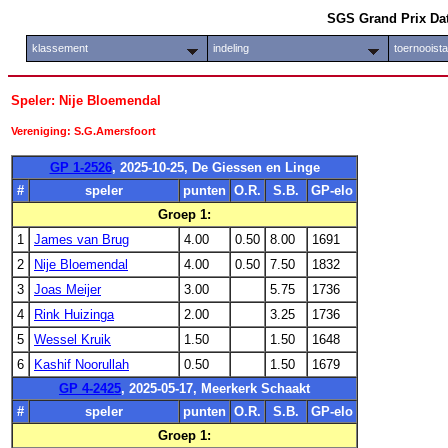
SGS Grand Prix Da
klassement
indeling
toernooist
Speler: Nije Bloemendal
Vereniging: S.G.Amersfoort
GP 1-2526
, 2025-10-25, De Giessen en Linge
#
speler
punten
O.R.
S.B.
GP-elo
Groep 1:
1
James van Brug
4.00
0.50
8.00
1691
2
Nije Bloemendal
4.00
0.50
7.50
1832
3
Joas Meijer
3.00
5.75
1736
4
Rink Huizinga
2.00
3.25
1736
5
Wessel Kruik
1.50
1.50
1648
6
Kashif Noorullah
0.50
1.50
1679
GP 4-2425
, 2025-05-17, Meerkerk Schaakt
#
speler
punten
O.R.
S.B.
GP-elo
Groep 1: