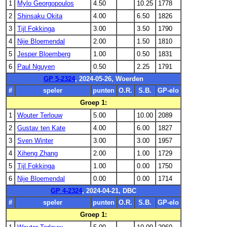
1
Mylo Georgopoulos
4.50
10.25
1778
2
Shinsaku Okita
4.00
6.50
1826
3
Tijl Fokkinga
3.00
3.50
1790
4
Nije Bloemendal
2.00
1.50
1810
5
Jesper Bloemberg
1.00
0.50
1831
6
Paul Nguyen
0.50
2.25
1791
GP 5-2324
, 2024-05-26, Woerden
#
speler
punten
O.R.
S.B.
GP-elo
Groep 1:
1
Wouter Terlouw
5.00
10.00
2089
2
Gustav ten Kate
4.00
6.00
1827
3
Sven Winter
3.00
3.00
1957
4
Xiheng Zhang
2.00
1.00
1729
5
Tijl Fokkinga
1.00
0.00
1750
6
Nije Bloemendal
0.00
0.00
1714
GP 4-2324
, 2024-04-21, DBC
#
speler
punten
O.R.
S.B.
GP-elo
Groep 1: