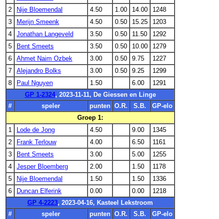
2
Nije Bloemendal
4.50
1.00
14.00
1248
3
Merijn Smeenk
4.50
0.50
15.25
1203
4
Jonathan Langeveld
3.50
0.50
11.50
1292
5
Bent Smeets
3.50
0.50
10.00
1279
6
Ahmet Naim Ozbek
3.00
0.50
9.75
1227
7
Alejandro Bolks
3.00
0.50
9.25
1299
8
Paul Nguyen
1.50
6.00
1291
GP 1-2324
, 2023-11-11, De Giessen en Linge
#
speler
punten
O.R.
S.B.
GP-elo
Groep 1:
1
Lode de Jong
4.50
9.00
1345
2
Frank Terlouw
4.00
6.50
1161
3
Bent Smeets
3.00
5.00
1255
4
Jesper Bloemberg
2.00
1.50
1178
5
Nije Bloemendal
1.50
1.50
1336
6
Duncan Elferink
0.00
0.00
1218
GP 4-2223
, 2023-04-16, Kasteel Lekstroom
#
speler
punten
O.R.
S.B.
GP-elo