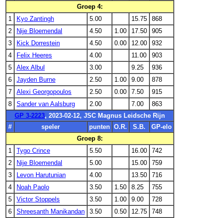
Groep 4:
1
Kyo Zantingh
5.00
15.75
868
2
Nije Bloemendal
4.50
1.00
17.50
905
3
Kick Dorrestein
4.50
0.00
12.00
932
4
Felix Heeres
4.00
11.00
903
5
Alex Albul
3.00
9.25
936
6
Jayden Burne
2.50
1.00
9.00
878
7
Alexi Georgopoulos
2.50
0.00
7.50
915
8
Sander van Aalsburg
2.00
7.00
863
GP 3-2223
, 2023-02-12, JSC Magnus Leidsche Rijn
#
speler
punten
O.R.
S.B.
GP-elo
Groep 8:
1
Tygo Crince
5.50
16.00
742
2
Nije Bloemendal
5.00
15.00
759
3
Levon Harutunian
4.00
13.50
716
4
Noah Paolo
3.50
1.50
8.25
755
5
Victor Stoppels
3.50
1.00
9.00
728
6
Shreesanth Manikandan
3.50
0.50
12.75
748