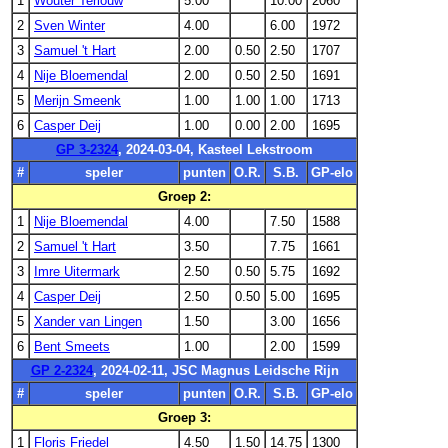
1
Wouter Terlouw
5.00
10.00
2060
2
Sven Winter
4.00
6.00
1972
3
Samuel 't Hart
2.00
0.50
2.50
1707
4
Nije Bloemendal
2.00
0.50
2.50
1691
5
Merijn Smeenk
1.00
1.00
1.00
1713
6
Casper Deij
1.00
0.00
2.00
1695
GP 3-2324
, 2024-03-04, Kasteel Lekstroom
#
speler
punten
O.R.
S.B.
GP-elo
Groep 2:
1
Nije Bloemendal
4.00
7.50
1588
2
Samuel 't Hart
3.50
7.75
1661
3
Imre Uitermark
2.50
0.50
5.75
1692
4
Casper Deij
2.50
0.50
5.00
1695
5
Xander van Lingen
1.50
3.00
1656
6
Bent Smeets
1.00
2.00
1599
GP 2-2324
, 2024-02-11, JSC Magnus Leidsche Rijn
#
speler
punten
O.R.
S.B.
GP-elo
Groep 3:
1
Floris Friedel
4.50
1.50
14.75
1300