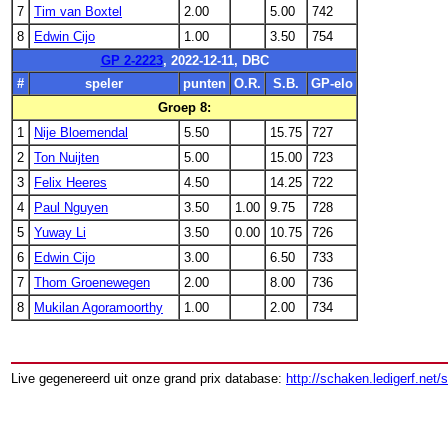
7
Tim van Boxtel
2.00
5.00
742
8
Edwin Cijo
1.00
3.50
754
GP 2-2223
, 2022-12-11, DBC
#
speler
punten
O.R.
S.B.
GP-elo
Groep 8:
1
Nije Bloemendal
5.50
15.75
727
2
Ton Nuijten
5.00
15.00
723
3
Felix Heeres
4.50
14.25
722
4
Paul Nguyen
3.50
1.00
9.75
728
5
Yuway Li
3.50
0.00
10.75
726
6
Edwin Cijo
3.00
6.50
733
7
Thom Groenewegen
2.00
8.00
736
8
Mukilan Agoramoorthy
1.00
2.00
734
Live gegenereerd uit onze grand prix database:
http://schaken.ledigerf.net/