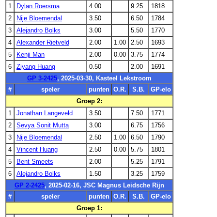
1
Dylan Roersma
4.00
9.25
1818
2
Nije Bloemendal
3.50
6.50
1784
3
Alejandro Bolks
3.00
5.50
1770
4
Alexander Rietveld
2.00
1.00
2.50
1693
5
Kenji Man
2.00
0.00
3.75
1774
6
Ziyang Huang
0.50
2.00
1691
GP 3-2425
, 2025-03-30, Kasteel Lekstroom
#
speler
punten
O.R.
S.B.
GP-elo
Groep 2:
1
Jonathan Langeveld
3.50
7.50
1771
2
Sevya Sonit Mutta
3.00
6.75
1756
3
Nije Bloemendal
2.50
1.00
6.50
1790
4
Vincent Huang
2.50
0.00
5.75
1801
5
Bent Smeets
2.00
5.25
1791
6
Alejandro Bolks
1.50
3.25
1759
GP 2-2425
, 2025-02-16, JSC Magnus Leidsche Rijn
#
speler
punten
O.R.
S.B.
GP-elo
Groep 1: