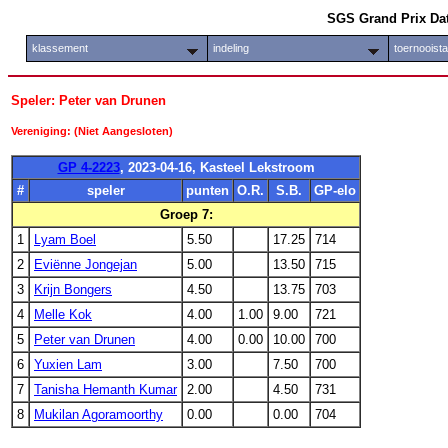
SGS Grand Prix Da
klassement
indeling
toernooist
Speler: Peter van Drunen
Vereniging: (Niet Aangesloten)
GP 4-2223
, 2023-04-16, Kasteel Lekstroom
#
speler
punten
O.R.
S.B.
GP-elo
Groep 7:
1
Lyam Boel
5.50
17.25
714
2
Eviënne Jongejan
5.00
13.50
715
3
Krijn Bongers
4.50
13.75
703
4
Melle Kok
4.00
1.00
9.00
721
5
Peter van Drunen
4.00
0.00
10.00
700
6
Yuxien Lam
3.00
7.50
700
7
Tanisha Hemanth Kumar
2.00
4.50
731
8
Mukilan Agoramoorthy
0.00
0.00
704