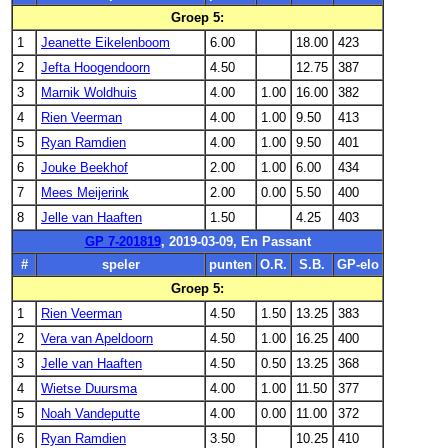
Groep 5:
1
Jeanette Eikelenboom
6.00
18.00
423
2
Jefta Hoogendoorn
4.50
12.75
387
3
Marnik Woldhuis
4.00
1.00
16.00
382
4
Rien Veerman
4.00
1.00
9.50
413
5
Ryan Ramdien
4.00
1.00
9.50
401
6
Jouke Beekhof
2.00
1.00
6.00
434
7
Mees Meijerink
2.00
0.00
5.50
400
8
Jelle van Haaften
1.50
4.25
403
GP 7-201819
, 2019-03-09, En Passant
#
speler
punten
O.R.
S.B.
GP-elo
Groep 5:
1
Rien Veerman
4.50
1.50
13.25
383
2
Vera van Apeldoorn
4.50
1.00
16.25
400
3
Jelle van Haaften
4.50
0.50
13.25
368
4
Wietse Duursma
4.00
1.00
11.50
377
5
Noah Vandeputte
4.00
0.00
11.00
372
6
Ryan Ramdien
3.50
10.25
410