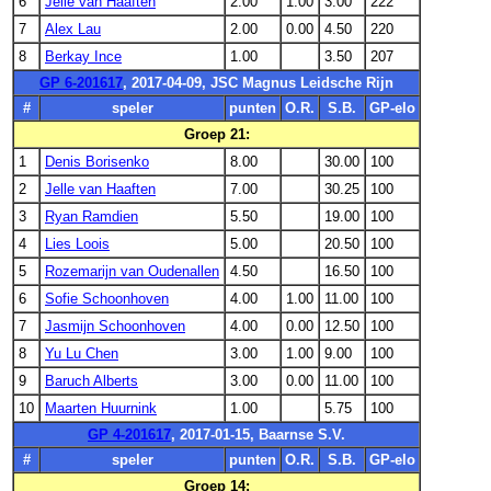
6
Jelle van Haaften
2.00
1.00
3.00
222
7
Alex Lau
2.00
0.00
4.50
220
8
Berkay Ince
1.00
3.50
207
GP 6-201617
, 2017-04-09, JSC Magnus Leidsche Rijn
#
speler
punten
O.R.
S.B.
GP-elo
Groep 21:
1
Denis Borisenko
8.00
30.00
100
2
Jelle van Haaften
7.00
30.25
100
3
Ryan Ramdien
5.50
19.00
100
4
Lies Loois
5.00
20.50
100
5
Rozemarijn van Oudenallen
4.50
16.50
100
6
Sofie Schoonhoven
4.00
1.00
11.00
100
7
Jasmijn Schoonhoven
4.00
0.00
12.50
100
8
Yu Lu Chen
3.00
1.00
9.00
100
9
Baruch Alberts
3.00
0.00
11.00
100
10
Maarten Huurnink
1.00
5.75
100
GP 4-201617
, 2017-01-15, Baarnse S.V.
#
speler
punten
O.R.
S.B.
GP-elo
Groep 14: