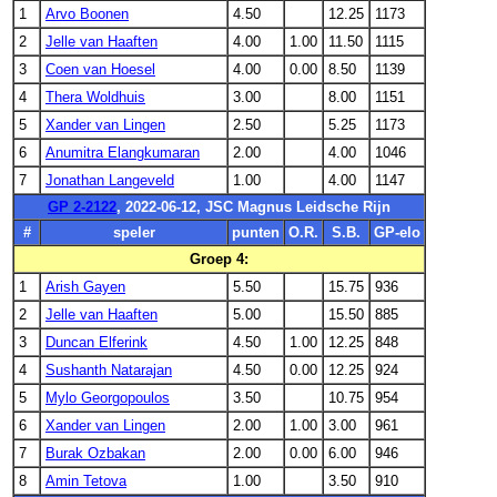
1
Arvo Boonen
4.50
12.25
1173
2
Jelle van Haaften
4.00
1.00
11.50
1115
3
Coen van Hoesel
4.00
0.00
8.50
1139
4
Thera Woldhuis
3.00
8.00
1151
5
Xander van Lingen
2.50
5.25
1173
6
Anumitra Elangkumaran
2.00
4.00
1046
7
Jonathan Langeveld
1.00
4.00
1147
GP 2-2122
, 2022-06-12, JSC Magnus Leidsche Rijn
#
speler
punten
O.R.
S.B.
GP-elo
Groep 4:
1
Arish Gayen
5.50
15.75
936
2
Jelle van Haaften
5.00
15.50
885
3
Duncan Elferink
4.50
1.00
12.25
848
4
Sushanth Natarajan
4.50
0.00
12.25
924
5
Mylo Georgopoulos
3.50
10.75
954
6
Xander van Lingen
2.00
1.00
3.00
961
7
Burak Ozbakan
2.00
0.00
6.00
946
8
Amin Tetova
1.00
3.50
910