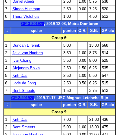
6
Daniel Abedi
2.50
1.00
5.75
538
7
Simon Huisman
2.50
0.00
7.25
520
8
Thera Woldhuis
1.00
4.50
512
GP 3-201920
, 2019-12-08, Moira-Domtoren
#
speler
punten
O.R.
S.B.
GP-elo
Groep 6:
1
Duncan Elferink
5.00
13.00
568
2
Jelle van Haaften
3.50
1.00
8.75
514
3
Ivar Chang
3.50
0.00
9.00
525
4
Alejandro Bolks
2.50
1.50
6.25
535
5
Kriti Das
2.50
1.00
8.50
547
6
Lode de Jong
2.50
0.50
6.25
515
7
Bent Smeets
1.50
3.75
513
GP 2-201920
, 2019-11-17, JSC Magnus Leidsche Rijn
#
speler
punten
O.R.
S.B.
GP-elo
Groep 9:
1
Kriti Das
7.00
21.00
436
2
Bent Smeets
5.00
1.00
13.00
475
3
Jelle van Haaften
5.00
0.00
11.00
477