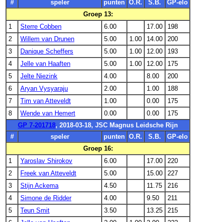
#
speler
punten
O.R.
S.B.
GP-elo
Groep 13:
1
Sterre Cobben
6.00
17.00
198
2
Willem van Drunen
5.00
1.00
14.00
200
3
Danique Scheffers
5.00
1.00
12.00
193
4
Jelle van Haaften
5.00
1.00
12.00
175
5
Jelte Niezink
4.00
8.00
200
6
Aryan Vysyaraju
2.00
1.00
188
7
Tim van Atteveldt
1.00
0.00
175
8
Wende van Hemert
0.00
0.00
175
GP 7-201718
, 2018-03-18, JSC Magnus Leidsche Rijn
#
speler
punten
O.R.
S.B.
GP-elo
Groep 16:
1
Yaroslav Shirokov
6.00
17.00
220
2
Freek van Atteveldt
5.00
15.00
227
3
Stijn Ackema
4.50
11.75
216
4
Simone de Ridder
4.00
9.50
211
5
Teun Smit
3.50
13.25
215