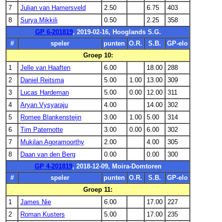
7
Julian van Hamersveld
2.50
6.75
403
8
Surya Mikkili
0.50
2.25
358
GP 6-201819
, 2019-02-16, Hooglands S.G.
#
speler
punten
O.R.
S.B.
GP-elo
Groep 10:
1
Jelle van Haaften
6.00
18.00
288
2
Daniel Reitsma
5.00
1.00
13.00
309
3
Lucas Hardeman
5.00
0.00
12.00
311
4
Aryan Vysyaraju
4.00
14.00
302
5
Romee Blankensteijn
3.00
1.00
5.00
314
6
Tim Paternotte
3.00
0.00
6.00
302
7
Mukilan Agoramoorthy
2.00
4.00
305
8
Daan van den Berg
0.00
0.00
300
GP 4-201819
, 2018-12-09, Moira-Domtoren
#
speler
punten
O.R.
S.B.
GP-elo
Groep 11:
1
James Nie
6.00
17.00
227
2
Roman Kusters
5.00
17.00
235