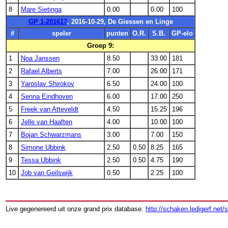
8
Mare Sietinga
0.00
0.00
100
GP 1-201617
, 2016-10-29, De Giessen en Linge
#
speler
punten
O.R.
S.B.
GP-elo
Groep 9:
1
Noa Janssen
8.50
33.00
181
2
Rafael Alberts
7.00
26.00
171
3
Yaroslav Shirokov
6.50
24.00
100
4
Senna Eindhoven
6.00
17.00
250
5
Freek van Atteveldt
4.50
15.25
196
6
Jelle van Haaften
4.00
10.00
100
7
Bojan Schwarzmans
3.00
7.00
150
8
Simone Ubbink
2.50
0.50
8.25
165
9
Tessa Ubbink
2.50
0.50
4.75
190
10
Job van Geilswijk
0.50
2.25
100
Live gegenereerd uit onze grand prix database:
http://schaken.ledigerf.net/