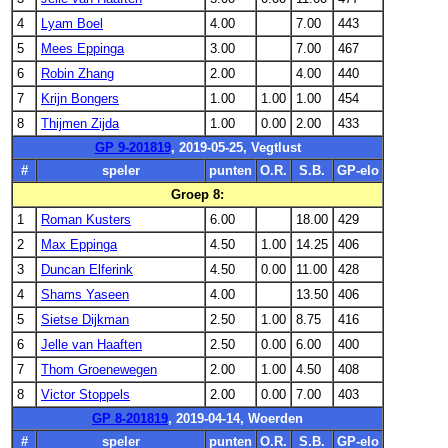
4
Lyam Boel
4.00
7.00
443
5
Mees Eppinga
3.00
7.00
467
6
Robin Zhang
2.00
4.00
440
7
Krijn Bongers
1.00
1.00
1.00
454
8
Thijmen Zijda
1.00
0.00
2.00
433
GP 9-201819
, 2019-05-25, Vegtlust
#
speler
punten
O.R.
S.B.
GP-elo
Groep 8:
1
Roman Kusters
6.00
18.00
429
2
Max Eppinga
4.50
1.00
14.25
406
3
Duncan Elferink
4.50
0.00
11.00
428
4
Shams Yaseen
4.00
13.50
406
5
Sietse Dijkman
2.50
1.00
8.75
416
6
Jelle van Haaften
2.50
0.00
6.00
400
7
Thom Groenewegen
2.00
1.00
4.50
408
8
Victor Stoppels
2.00
0.00
7.00
403
GP 8-201819
, 2019-04-14, Woerden
#
speler
punten
O.R.
S.B.
GP-elo