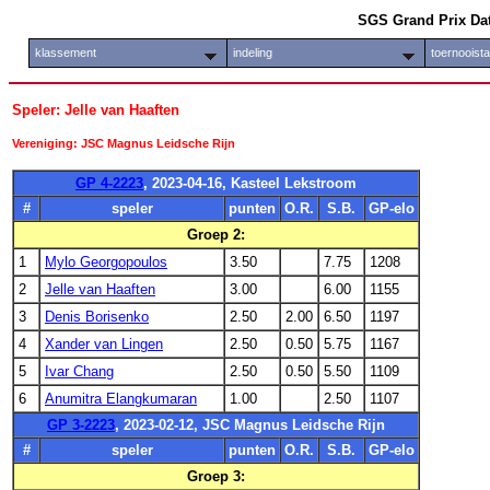
SGS Grand Prix Da
klassement
indeling
toernooist
Speler: Jelle van Haaften
Vereniging: JSC Magnus Leidsche Rijn
GP 4-2223
, 2023-04-16, Kasteel Lekstroom
#
speler
punten
O.R.
S.B.
GP-elo
Groep 2:
1
Mylo Georgopoulos
3.50
7.75
1208
2
Jelle van Haaften
3.00
6.00
1155
3
Denis Borisenko
2.50
2.00
6.50
1197
4
Xander van Lingen
2.50
0.50
5.75
1167
5
Ivar Chang
2.50
0.50
5.50
1109
6
Anumitra Elangkumaran
1.00
2.50
1107
GP 3-2223
, 2023-02-12, JSC Magnus Leidsche Rijn
#
speler
punten
O.R.
S.B.
GP-elo
Groep 3: