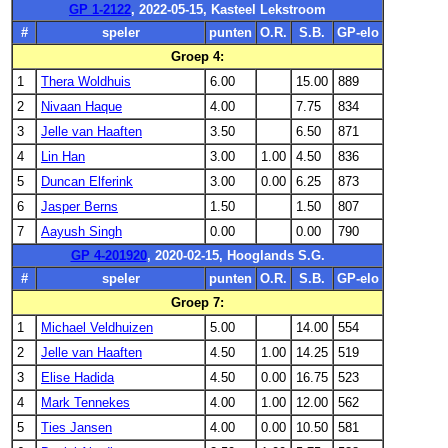
GP 1-2122
, 2022-05-15, Kasteel Lekstroom
#
speler
punten
O.R.
S.B.
GP-elo
Groep 4:
1
Thera Woldhuis
6.00
15.00
889
2
Nivaan Haque
4.00
7.75
834
3
Jelle van Haaften
3.50
6.50
871
4
Lin Han
3.00
1.00
4.50
836
5
Duncan Elferink
3.00
0.00
6.25
873
6
Jasper Berns
1.50
1.50
807
7
Aayush Singh
0.00
0.00
790
GP 4-201920
, 2020-02-15, Hooglands S.G.
#
speler
punten
O.R.
S.B.
GP-elo
Groep 7:
1
Michael Veldhuizen
5.00
14.00
554
2
Jelle van Haaften
4.50
1.00
14.25
519
3
Elise Hadida
4.50
0.00
16.75
523
4
Mark Tennekes
4.00
1.00
12.00
562
5
Ties Jansen
4.00
0.00
10.50
581