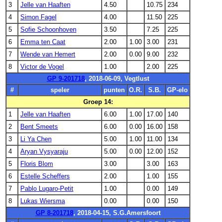
3
Jelle van Haaften
4.50
10.75
234
4
Simon Fagel
4.00
11.50
225
5
Sofie Schoonhoven
3.50
7.25
225
6
Emma ten Caat
2.00
1.00
3.00
231
7
Wende van Hemert
2.00
0.00
9.00
232
8
Victor de Vogel
1.00
2.00
225
GP 9-201718
, 2018-06-09, Vegtlust
#
speler
punten
O.R.
S.B.
GP-elo
Groep 14:
1
Jelle van Haaften
6.00
1.00
17.00
140
2
Bent Smeets
6.00
0.00
16.00
158
3
Li Ya Chen
5.00
1.00
11.00
134
4
Aryan Vysyaraju
5.00
0.00
12.00
152
5
Floris Blom
3.00
3.00
163
6
Estelle Scheffers
2.00
1.00
155
7
Pablo Lugaro-Petit
1.00
0.00
149
8
Lukas Wiersma
0.00
0.00
150
GP 8-201718
, 2018-04-15, S.G.Amersfoort