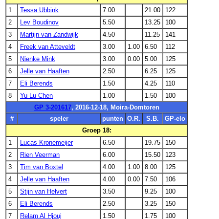
1
Tessa Ubbink
7.00
21.00
122
2
Lev Boudinov
5.50
13.25
100
3
Martijn van Zandwijk
4.50
11.25
141
4
Freek van Atteveldt
3.00
1.00
6.50
112
5
Nienke Mink
3.00
0.00
5.00
125
6
Jelle van Haaften
2.50
6.25
125
7
Eli Berends
1.50
4.25
110
8
Yu Lu Chen
1.00
1.50
100
GP 3-201617
, 2016-12-18, Moira-Domtoren
#
speler
punten
O.R.
S.B.
GP-elo
Groep 18:
1
Lucas Kronemeijer
6.50
19.75
150
2
Rien Veerman
6.00
15.50
123
3
Tim van Boxtel
4.00
1.00
8.00
125
4
Jelle van Haaften
4.00
0.00
7.50
106
5
Stijn van Helvert
3.50
9.25
100
6
Eli Berends
2.50
3.25
150
7
Relam Al Hjouj
1.50
1.75
100