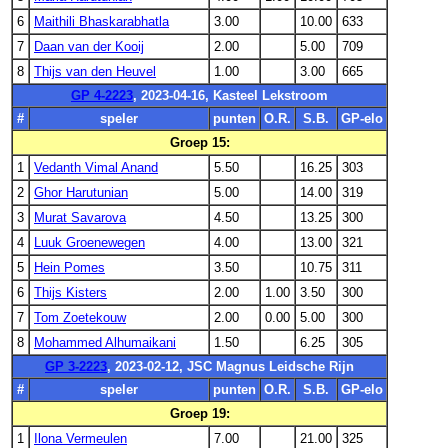
6
Maithili Bhaskarabhatla
3.00
10.00
633
7
Daan van der Kooij
2.00
5.00
709
8
Thijs van den Heuvel
1.00
3.00
665
GP 4-2223
, 2023-04-16, Kasteel Lekstroom
#
speler
punten
O.R.
S.B.
GP-elo
Groep 15:
1
Vedanth Vimal Anand
5.50
16.25
303
2
Ghor Harutunian
5.00
14.00
319
3
Murat Savarova
4.50
13.25
300
4
Luuk Groenewegen
4.00
13.00
321
5
Hein Pomes
3.50
10.75
311
6
Thijs Kisters
2.00
1.00
3.50
300
7
Tom Zoetekouw
2.00
0.00
5.00
300
8
Mohammed Alhumaikani
1.50
6.25
305
GP 3-2223
, 2023-02-12, JSC Magnus Leidsche Rijn
#
speler
punten
O.R.
S.B.
GP-elo
Groep 19:
1
Ilona Vermeulen
7.00
21.00
325