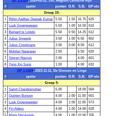
GP 2-2324
, 2024-02-11, JSC Magnus Leidsche Rijn
#
speler
punten
O.R.
S.B.
GP-elo
Groep 15:
1
Rithin Aadhav Deepak Kumar
5.50
1.50
16.75
625
2
Luuk Groenewegen
5.50
1.00
16.50
610
3
Bernard te Lintelo
5.50
0.50
14.25
612
4
Julius Smeenk
3.00
1.00
6.50
602
5
Julius Crooijmans
3.00
0.00
8.50
612
6
Muhilan Natarajan
2.50
5.50
620
7
Steven Nguyen
2.00
4.00
601
8
Yong Xin Sung
1.00
4.00
632
GP 1-2324
, 2023-11-11, De Giessen en Linge
#
speler
punten
O.R.
S.B.
GP-elo
Groep 5:
1
Samit Chandramohan
6.00
18.00
569
2
Quinten Bonsen
4.00
2.00
11.00
601
3
Luuk Groenewegen
4.00
2.00
11.00
573
4
Fin Alders
4.00
1.00
14.00
628
5
Maria Harutunian
4.00
1.00
10.00
705