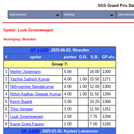
SGS Grand Prix Da
klassement
indeling
toernooist
Speler: Luuk Groenewegen
Vereniging: Woerden
GP 5-2425
, 2025-06-29, Woerden
#
speler
punten
O.R.
S.B.
GP-elo
Groep 7:
1
Merlijn Jünemann
5.00
16.00
1300
2
Yazhini Sathish Kumar
4.00
1.00
15.50
1271
3
Nithyashree Nandakumar
4.00
1.00
12.00
1300
4
Rithin Aadhav Deepak Kumar
4.00
1.00
11.50
1294
5
Kevin Baank
3.50
10.25
1306
6
Thijs Vergeer
3.00
11.50
1251
7
Luuk Groenewegen
2.50
7.75
1294
8
Kazer Graig Fausto
2.00
7.00
1245
GP 3-2425
, 2025-03-30, Kasteel Lekstroom