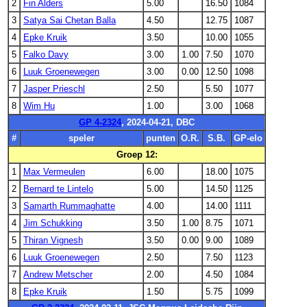
2
Fin Alders
5.00
16.50
1084
3
Satya Sai Chetan Balla
4.50
12.75
1087
4
Epke Kruik
3.50
10.00
1055
5
Falko Davy
3.00
1.00
7.50
1070
6
Luuk Groenewegen
3.00
0.00
12.50
1098
7
Jasper Prieschl
2.50
5.50
1077
8
Wim Hu
1.00
3.00
1068
GP 4-2324
, 2024-04-21, DBC
#
speler
punten
O.R.
S.B.
GP-elo
Groep 12:
1
Max Vermeulen
6.00
18.00
1075
2
Bernard te Lintelo
5.00
14.50
1125
3
Samarth Rummaghatte
4.00
14.00
1111
4
Jim Schukking
3.50
1.00
8.75
1071
5
Thiran Vignesh
3.50
0.00
9.00
1089
6
Luuk Groenewegen
2.50
7.50
1123
7
Andrew Metscher
2.00
4.50
1084
8
Epke Kruik
1.50
5.75
1099