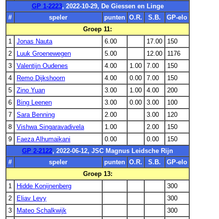
GP 1-2223
, 2022-10-29, De Giessen en Linge
#
speler
punten
O.R.
S.B.
GP-elo
Groep 11:
1
Jonas Nauta
6.00
17.00
150
2
Luuk Groenewegen
5.00
12.00
1176
3
Valentijn Oudenes
4.00
1.00
7.00
150
4
Remo Dijkshoorn
4.00
0.00
7.00
150
5
Zino Yuan
3.00
1.00
4.00
200
6
Bing Leenen
3.00
0.00
3.00
100
7
Sara Benning
2.00
3.00
120
8
Vishwa Singaravadivela
1.00
2.00
150
9
Faeza Alhumaikani
0.00
0.00
150
GP 2-2122
, 2022-06-12, JSC Magnus Leidsche Rijn
#
speler
punten
O.R.
S.B.
GP-elo
Groep 13:
1
Hidde Konijnenberg
300
2
Eliav Levy
300
3
Mateo Schalkwijk
300