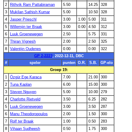
2
Rithvik Ram Pattabiraman
5.50
14.25
328
3
Mukilan Sathish Kumar
5.00
10.50
328
4
Jasper Prieschl
3.00
1.00
5.00
311
5
Willemijn ter Braak
3.00
0.00
4.50
312
6
Luuk Groenewegen
2.50
5.75
331
7
Thiran Vignesh
2.00
2.50
325
8
Valentijn Oudenes
0.00
0.00
322
GP 2-2223
, 2022-12-11, DBC
#
speler
punten
O.R.
S.B.
GP-elo
Groep 19:
1
Özgür Ege Karaca
7.00
21.00
300
2
Tuna Kaplan
6.00
15.00
300
3
Steven Nguyen
5.00
10.00
279
4
Charlotte Rietveld
3.50
6.25
282
5
Luuk Groenewegen
3.00
3.50
287
6
Manu Theodoropoulos
2.00
1.50
300
7
Rolf ter Braak
1.00
0.50
283
8
Vihaan Sudheesh
0.50
1.75
300