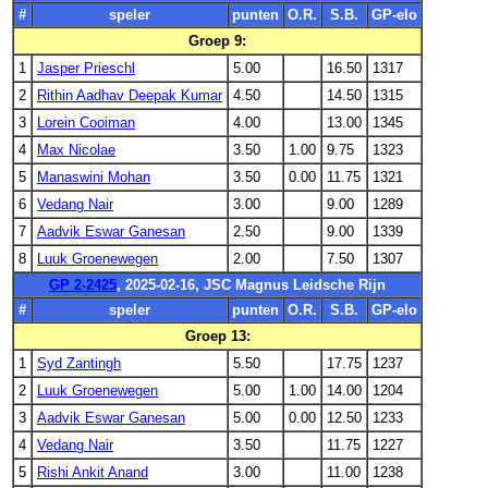
#
speler
punten
O.R.
S.B.
GP-elo
Groep 9:
1
Jasper Prieschl
5.00
16.50
1317
2
Rithin Aadhav Deepak Kumar
4.50
14.50
1315
3
Lorein Cooiman
4.00
13.00
1345
4
Max Nicolae
3.50
1.00
9.75
1323
5
Manaswini Mohan
3.50
0.00
11.75
1321
6
Vedang Nair
3.00
9.00
1289
7
Aadvik Eswar Ganesan
2.50
9.00
1339
8
Luuk Groenewegen
2.00
7.50
1307
GP 2-2425
, 2025-02-16, JSC Magnus Leidsche Rijn
#
speler
punten
O.R.
S.B.
GP-elo
Groep 13:
1
Syd Zantingh
5.50
17.75
1237
2
Luuk Groenewegen
5.00
1.00
14.00
1204
3
Aadvik Eswar Ganesan
5.00
0.00
12.50
1233
4
Vedang Nair
3.50
11.75
1227
5
Rishi Ankit Anand
3.00
11.00
1238