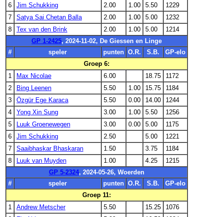
6
Jim Schukking
2.00
1.00
5.50
1229
7
Satya Sai Chetan Balla
2.00
1.00
5.00
1232
8
Tex van den Brink
2.00
1.00
5.00
1214
GP 1-2425
, 2024-11-02, De Giessen en Linge
#
speler
punten
O.R.
S.B.
GP-elo
Groep 6:
1
Max Nicolae
6.00
18.75
1172
2
Bing Leenen
5.50
1.00
15.75
1184
3
Özgür Ege Karaca
5.50
0.00
14.00
1244
4
Yong Xin Sung
3.00
1.00
5.50
1256
5
Luuk Groenewegen
3.00
0.00
5.00
1175
6
Jim Schukking
2.50
5.00
1221
7
Saaibhaskar Bhaskaran
1.50
3.75
1184
8
Luuk van Muyden
1.00
4.25
1215
GP 5-2324
, 2024-05-26, Woerden
#
speler
punten
O.R.
S.B.
GP-elo
Groep 11:
1
Andrew Metscher
5.50
15.25
1076