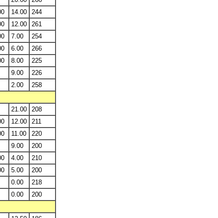
00
14.00
244
00
12.00
261
00
7.00
254
00
6.00
266
00
8.00
225
9.00
226
2.00
258
21.00
208
00
12.00
211
00
11.00
220
9.00
200
00
4.00
210
00
5.00
200
0.00
218
0.00
200