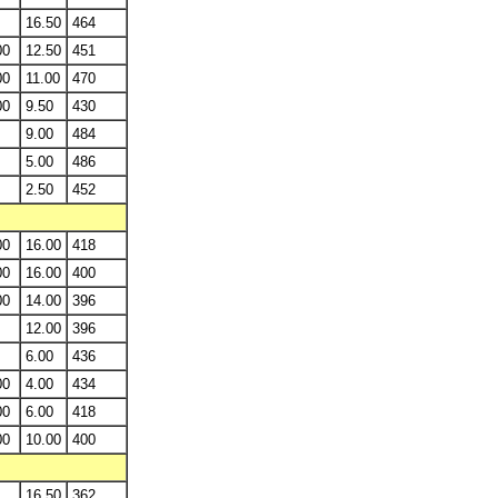
16.50
464
00
12.50
451
00
11.00
470
00
9.50
430
9.00
484
5.00
486
2.50
452
00
16.00
418
00
16.00
400
00
14.00
396
12.00
396
6.00
436
00
4.00
434
00
6.00
418
00
10.00
400
16.50
362