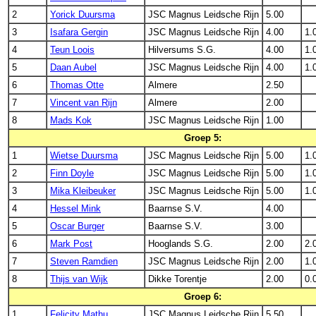
2
Yorick Duursma
JSC Magnus Leidsche Rijn
5.00
3
Isafara Gergin
JSC Magnus Leidsche Rijn
4.00
1.
4
Teun Loois
Hilversums S.G.
4.00
1.
5
Daan Aubel
JSC Magnus Leidsche Rijn
4.00
1.
6
Thomas Otte
Almere
2.50
7
Vincent van Rijn
Almere
2.00
8
Mads Kok
JSC Magnus Leidsche Rijn
1.00
Groep 5:
1
Wietse Duursma
JSC Magnus Leidsche Rijn
5.00
1.
2
Finn Doyle
JSC Magnus Leidsche Rijn
5.00
1.
3
Mika Kleibeuker
JSC Magnus Leidsche Rijn
5.00
1.
4
Hessel Mink
Baarnse S.V.
4.00
5
Oscar Burger
Baarnse S.V.
3.00
6
Mark Post
Hooglands S.G.
2.00
2.
7
Steven Ramdien
JSC Magnus Leidsche Rijn
2.00
1.
8
Thijs van Wijk
Dikke Torentje
2.00
0.
Groep 6:
1
Felicity Mathu
JSC Magnus Leidsche Rijn
5.50