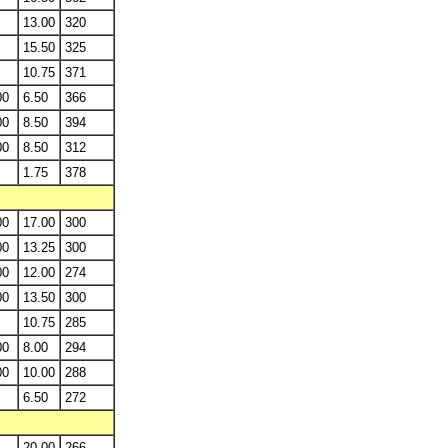
13.00
320
15.50
325
10.75
371
00
6.50
366
00
8.50
394
00
8.50
312
1.75
378
00
17.00
300
00
13.25
300
00
12.00
274
00
13.50
300
10.75
285
00
8.00
294
00
10.00
288
6.50
272
20.00
266