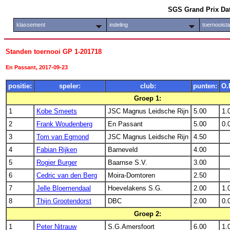
SGS Grand Prix Da
klassement
indeling
toernooist
Standen toernooi GP 1-201718
En Passant, 2017-09-23
positie:
speler:
club:
punten:
O.
Groep 1:
1
Kobe Smeets
JSC Magnus Leidsche Rijn
5.00
1.
2
Frank Woudenberg
En Passant
5.00
0.
3
Tom van Egmond
JSC Magnus Leidsche Rijn
4.50
4
Fabian Rijken
Barneveld
4.00
5
Rogier Burger
Baarnse S.V.
3.00
6
Cedric van den Berg
Moira-Domtoren
2.50
7
Jelle Bloemendaal
Hoevelakens S.G.
2.00
1.
8
Thijn Grootendorst
DBC
2.00
0.
Groep 2:
1
Peter Nitrauw
S.G.Amersfoort
6.00
1.