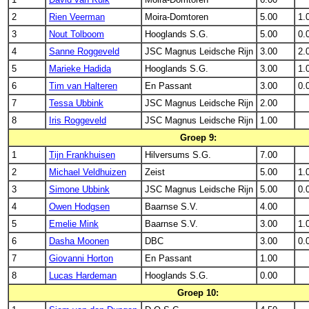
2
Rien Veerman
Moira-Domtoren
5.00
1.
3
Nout Tolboom
Hooglands S.G.
5.00
0.
4
Sanne Roggeveld
JSC Magnus Leidsche Rijn
3.00
2.
5
Marieke Hadida
Hooglands S.G.
3.00
1.
6
Tim van Halteren
En Passant
3.00
0.
7
Tessa Ubbink
JSC Magnus Leidsche Rijn
2.00
8
Iris Roggeveld
JSC Magnus Leidsche Rijn
1.00
Groep 9:
1
Tijn Frankhuisen
Hilversums S.G.
7.00
2
Michael Veldhuizen
Zeist
5.00
1.
3
Simone Ubbink
JSC Magnus Leidsche Rijn
5.00
0.
4
Owen Hodgsen
Baarnse S.V.
4.00
5
Emelie Mink
Baarnse S.V.
3.00
1.
6
Dasha Moonen
DBC
3.00
0.
7
Giovanni Horton
En Passant
1.00
8
Lucas Hardeman
Hooglands S.G.
0.00
Groep 10: