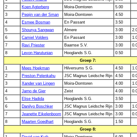
2
Koen Agterberg
Moira-Domtoren
5.00
3
Pepijn van der Sman
Moira-Domtoren
4.50
4
Esmee Bosman
En Passant
3.50
5
Shourya Sangwan
Almere
3.00
2.
6
Camiel Volders
En Passant
3.00
1.
7
Ravi Priester
Baarnse S.V.
3.00
0.
8
Levon Harutunian
Hooglands S.G.
0.50
Groep 7:
1
Mees Hoekman
Hilversums S.G.
4.50
1.
2
Preston Pelenkahu
JSC Magnus Leidsche Rijn
4.50
0.
3
Xander van Lingen
Moira-Domtoren
4.00
1.
4
Jarno de Gier
Zeist
4.00
0.
5
Elise Hadida
Hooglands S.G.
3.50
6
Danilyo Boschker
JSC Magnus Leidsche Rijn
3.00
1.
7
Jeanette Eikelenboom
JSC Magnus Leidsche Rijn
3.00
0.
8
Maarten Goedhart
Hooglands S.G.
1.50
Groep 8:
1
David van Kuik
Moira-Domtoren
6.00