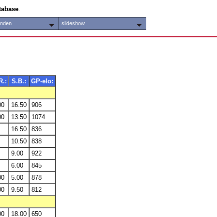
tabase
:
anden
slideshow
R.:
S.B.:
GP-elo:
00
16.50
906
00
13.50
1074
16.50
836
10.50
838
9.00
922
6.00
845
00
5.00
878
00
9.50
812
00
18.00
650