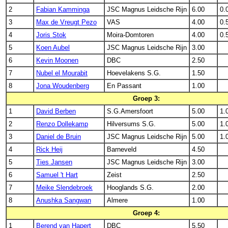
2
Fabian Kamminga
JSC Magnus Leidsche Rijn
6.00
0.
3
Max de Vreugt Pezo
VAS
4.00
0.
4
Joris Stok
Moira-Domtoren
4.00
0.
5
Koen Aubel
JSC Magnus Leidsche Rijn
3.00
6
Kevin Moonen
DBC
2.50
7
Nubel el Mourabit
Hoevelakens S.G.
1.50
8
Jona Woudenberg
En Passant
1.00
Groep 3:
1
David Berben
S.G.Amersfoort
5.00
1.
2
Renzo Dollekamp
Hilversums S.G.
5.00
1.
3
Daniel de Bruin
JSC Magnus Leidsche Rijn
5.00
1.
4
Rick Heij
Barneveld
4.50
5
Ties Jansen
JSC Magnus Leidsche Rijn
3.00
6
Samuel 't Hart
Zeist
2.50
7
Meike Slendebroek
Hooglands S.G.
2.00
8
Anushka Sangwan
Almere
1.00
Groep 4:
1
Berend van Hapert
DBC
5.50