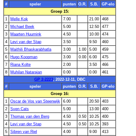
#
speler
punten
O.R.
S.B.
GP-elo
Groep 15:
1
Melle Kok
7.00
21.00
468
2
Michael Beek
5.00
12.50
477
3
Maarten Huurnink
4.50
10.00
474
4
Levi van der Stap
3.50
9.50
460
5
Maithili Bhaskarabhatla
3.00
1.00
5.00
459
6
Hugo Koopman
3.00
0.00
6.00
475
7
Riana Kolte
2.00
3.50
466
8
Muhilan Natarajan
0.00
0.00
461
GP 2-2223
, 2022-12-11, DBC
#
speler
punten
O.R.
S.B.
GP-elo
Groep 16:
1
Oscar de Vos van Steenwijk
6.00
20.50
403
2
Sven Cats
5.00
13.00
400
3
Thomas van den Berg
4.50
0.50
10.25
400
4
Levi van der Stap
4.50
0.50
10.25
393
5
Sibren van Riel
4.00
9.00
413