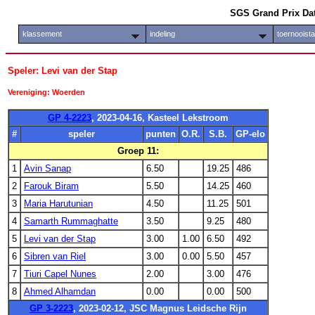
SGS Grand Prix Da
klassement
indeling
toernooist
Speler: Levi van der Stap
Vereniging: Woerden
GP 4-2223
, 2023-04-16, Kasteel Lekstroom
#
speler
punten
O.R.
S.B.
GP-elo
Groep 11:
1
Avin Sanap
6.50
19.25
486
2
Farouk Biram
5.50
14.25
460
3
Maria Harutunian
4.50
11.25
501
4
Samarth Rummaghatte
3.50
9.25
480
5
Levi van der Stap
3.00
1.00
6.50
492
6
Sibren van Riel
3.00
0.00
5.50
457
7
Tiuri Capel Nunes
2.00
3.00
476
8
Ahmed Alhamdan
0.00
0.00
500
GP 3-2223
, 2023-02-12, JSC Magnus Leidsche Rijn