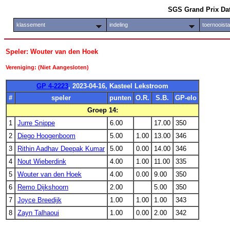
SGS Grand Prix Da
klassement
indeling
toernooist
Speler: Wouter van den Hoek
Vereniging: (Niet Aangesloten)
GP 4-2223
, 2023-04-16, Kasteel Lekstroom
#
speler
punten
O.R.
S.B.
GP-elo
Groep 14:
1
Jurre Snippe
6.00
17.00
350
2
Diego Hoogenboom
5.00
1.00
13.00
346
3
Rithin Aadhav Deepak Kumar
5.00
0.00
14.00
346
4
Nout Wieberdink
4.00
1.00
11.00
335
5
Wouter van den Hoek
4.00
0.00
9.00
350
6
Remo Dijkshoorn
2.00
5.00
350
7
Joyce Breedijk
1.00
1.00
1.00
343
8
Zayn Talhaoui
1.00
0.00
2.00
342