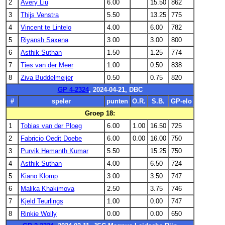
2
Avery Liu
6.00
15.50
862
3
Thijs Venstra
5.50
13.25
775
4
Vincent te Lintelo
4.00
6.00
782
5
Riyansh Saxena
3.00
3.00
800
6
Asthik Suthan
1.50
1.25
774
7
Ties van der Meer
1.00
0.50
838
8
Ziva Buddelmeijer
0.50
0.75
820
GP 4-2324
, 2024-04-21, DBC
#
speler
punten
O.R.
S.B.
GP-elo
Groep 18:
1
Tobias van der Ploeg
6.00
1.00
16.50
725
2
Fabricio Oedit Doebe
6.00
0.00
16.00
750
3
Purvik Hemanth Kumar
5.50
15.25
750
4
Asthik Suthan
4.00
6.50
724
5
Kiano Klomp
3.00
3.50
747
6
Malika Khakimova
2.50
3.75
746
7
Kjeld Teurlings
1.00
0.00
747
8
Rinkie Wolly
0.00
0.00
650