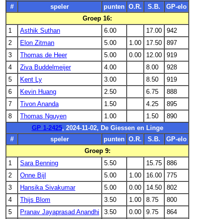
#
speler
punten
O.R.
S.B.
GP-elo
Groep 16:
1
Asthik Suthan
6.00
17.00
942
2
Elon Zitman
5.00
1.00
17.50
897
3
Thomas de Heer
5.00
0.00
12.00
919
4
Ziva Buddelmeijer
4.00
8.00
928
5
Kent Ly
3.00
8.50
919
6
Kevin Huang
2.50
6.75
888
7
Tivon Ananda
1.50
4.25
895
8
Thomas Nguyen
1.00
1.50
890
GP 1-2425
, 2024-11-02, De Giessen en Linge
#
speler
punten
O.R.
S.B.
GP-elo
Groep 9:
1
Sara Benning
5.50
15.75
886
2
Onne Bijl
5.00
1.00
16.00
775
3
Hansika Sivakumar
5.00
0.00
14.50
802
4
Thijs Blom
3.50
1.00
8.75
800
5
Pranav Jayaprasad Anandhi
3.50
0.00
9.75
864