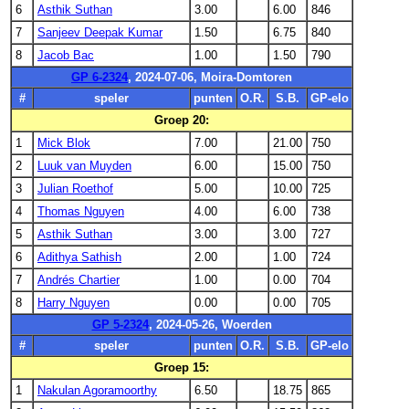
6
Asthik Suthan
3.00
6.00
846
7
Sanjeev Deepak Kumar
1.50
6.75
840
8
Jacob Bac
1.00
1.50
790
GP 6-2324
, 2024-07-06, Moira-Domtoren
#
speler
punten
O.R.
S.B.
GP-elo
Groep 20:
1
Mick Blok
7.00
21.00
750
2
Luuk van Muyden
6.00
15.00
750
3
Julian Roethof
5.00
10.00
725
4
Thomas Nguyen
4.00
6.00
738
5
Asthik Suthan
3.00
3.00
727
6
Adithya Sathish
2.00
1.00
724
7
Andrés Chartier
1.00
0.00
704
8
Harry Nguyen
0.00
0.00
705
GP 5-2324
, 2024-05-26, Woerden
#
speler
punten
O.R.
S.B.
GP-elo
Groep 15:
1
Nakulan Agoramoorthy
6.50
18.75
865