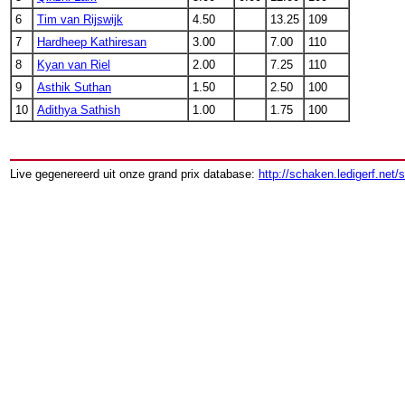
6
Tim van Rijswijk
4.50
13.25
109
7
Hardheep Kathiresan
3.00
7.00
110
8
Kyan van Riel
2.00
7.25
110
9
Asthik Suthan
1.50
2.50
100
10
Adithya Sathish
1.00
1.75
100
Live gegenereerd uit onze grand prix database:
http://schaken.ledigerf.net/