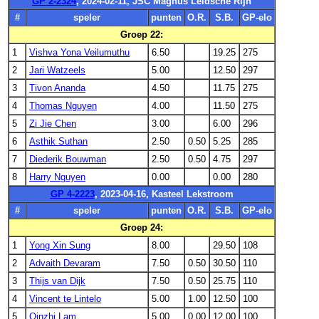
GP 2-2324
, 2024-02-11, JSC Magnus Leidsche Rijn
#
speler
punten
O.R.
S.B.
GP-elo
Groep 22:
1
Vishva Yona Veilumuthu
6.50
19.25
275
2
Jari Watzeels
5.00
12.50
297
3
Tivon Ananda
4.50
11.75
275
4
Thomas Nguyen
4.00
11.50
275
5
Zi Jie Chen
3.00
6.00
296
6
Asthik Suthan
2.50
0.50
5.25
285
7
Diederik Bouwman
2.50
0.50
4.75
297
8
Harry Nguyen
0.00
0.00
280
GP 4-2223
, 2023-04-16, Kasteel Lekstroom
#
speler
punten
O.R.
S.B.
GP-elo
Groep 24:
1
Yong Xin Sung
8.00
29.50
108
2
Advaith Devaram
7.50
0.50
30.50
110
3
Thijs van Dijk
7.50
0.50
25.75
110
4
Vincent te Lintelo
5.00
1.00
12.50
100
5
Qinzhi Lam
5.00
0.00
12.00
100