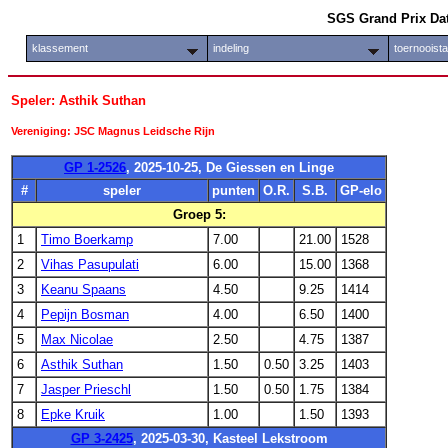
SGS Grand Prix Da
klassement
indeling
toernooist
Speler: Asthik Suthan
Vereniging: JSC Magnus Leidsche Rijn
GP 1-2526
, 2025-10-25, De Giessen en Linge
#
speler
punten
O.R.
S.B.
GP-elo
Groep 5:
1
Timo Boerkamp
7.00
21.00
1528
2
Vihas Pasupulati
6.00
15.00
1368
3
Keanu Spaans
4.50
9.25
1414
4
Pepijn Bosman
4.00
6.50
1400
5
Max Nicolae
2.50
4.75
1387
6
Asthik Suthan
1.50
0.50
3.25
1403
7
Jasper Prieschl
1.50
0.50
1.75
1384
8
Epke Kruik
1.00
1.50
1393
GP 3-2425
, 2025-03-30, Kasteel Lekstroom