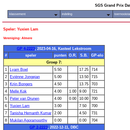
SGS Grand Prix Da
klassement
indeling
toernooist
Speler: Yuxien Lam
Vereniging: Almere
GP 4-2223
, 2023-04-16, Kasteel Lekstroom
#
speler
punten
O.R.
S.B.
GP-elo
Groep 7:
1
Lyam Boel
5.50
17.25
714
2
Eviënne Jongejan
5.00
13.50
715
3
Krijn Bongers
4.50
13.75
703
4
Melle Kok
4.00
1.00
9.00
721
5
Peter van Drunen
4.00
0.00
10.00
700
6
Yuxien Lam
3.00
7.50
700
7
Tanisha Hemanth Kumar
2.00
4.50
731
8
Mukilan Agoramoorthy
0.00
0.00
704
GP 2-2223
, 2022-12-11, DBC