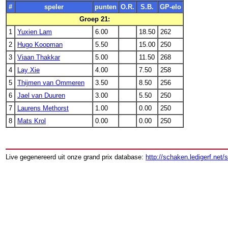
#
speler
punten
O.R.
S.B.
GP-elo
Groep 21:
1
Yuxien Lam
6.00
18.50
262
2
Hugo Koopman
5.50
15.00
250
3
Viaan Thakkar
5.00
11.50
268
4
Lay Xie
4.00
7.50
258
5
Thijmen van Ommeren
3.50
8.50
256
6
Jael van Duuren
3.00
5.50
250
7
Laurens Methorst
1.00
0.00
250
8
Mats Krol
0.00
0.00
250
Live gegenereerd uit onze grand prix database:
http://schaken.ledigerf.net/