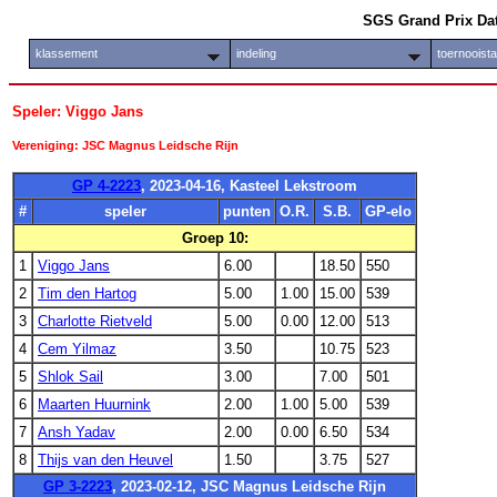
SGS Grand Prix Da
klassement
indeling
toernooist
Speler: Viggo Jans
Vereniging: JSC Magnus Leidsche Rijn
GP 4-2223
, 2023-04-16, Kasteel Lekstroom
#
speler
punten
O.R.
S.B.
GP-elo
Groep 10:
1
Viggo Jans
6.00
18.50
550
2
Tim den Hartog
5.00
1.00
15.00
539
3
Charlotte Rietveld
5.00
0.00
12.00
513
4
Cem Yilmaz
3.50
10.75
523
5
Shlok Sail
3.00
7.00
501
6
Maarten Huurnink
2.00
1.00
5.00
539
7
Ansh Yadav
2.00
0.00
6.50
534
8
Thijs van den Heuvel
1.50
3.75
527
GP 3-2223
, 2023-02-12, JSC Magnus Leidsche Rijn