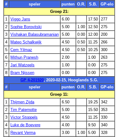
#
speler
punten
O.R.
S.B.
GP-elo
Groep 21:
1
Viggo Jans
6.00
17.50
277
2
Sophie Borovitski
5.00
1.00
12.50
275
3
Vishakan Balasubramanian
5.00
0.00
12.00
200
4
Mateo Schalkwijk
4.50
0.50
11.25
266
5
Cem Yilmaz
4.50
0.50
10.25
300
6
Mithun Pranesh
2.00
1.00
263
7
Jari Watzeels
1.00
0.00
275
8
Bram Nijssen
0.00
0.00
275
GP 4-201920
, 2020-02-15, Hooglands S.G.
#
speler
punten
O.R.
S.B.
GP-elo
Groep 11:
1
Thijmen Zijda
6.50
19.25
342
2
Tim Paternotte
5.00
15.50
353
3
Victor Stoppels
4.50
11.25
330
4
Luke de Boevere
4.00
9.50
340
5
Revant Verma
3.00
1.00
5.00
328