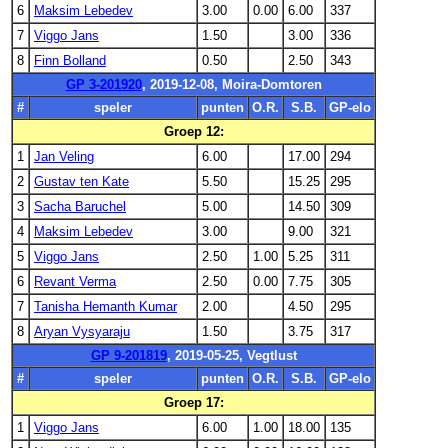
6
Maksim Lebedev
3.00
0.00
6.00
337
7
Viggo Jans
1.50
3.00
336
8
Finn Bolland
0.50
2.50
343
GP 3-201920
, 2019-12-08, Moira-Domtoren
#
speler
punten
O.R.
S.B.
GP-elo
Groep 12:
1
Jan Veling
6.00
17.00
294
2
Gustav ten Kate
5.50
15.25
295
3
Sacha Baruchel
5.00
14.50
309
4
Maksim Lebedev
3.00
9.00
321
5
Viggo Jans
2.50
1.00
5.25
311
6
Revant Verma
2.50
0.00
7.75
305
7
Tanisha Hemanth Kumar
2.00
4.50
295
8
Aryan Vysyaraju
1.50
3.75
317
GP 9-201819
, 2019-05-25, Vegtlust
#
speler
punten
O.R.
S.B.
GP-elo
Groep 17:
1
Viggo Jans
6.00
1.00
18.00
135