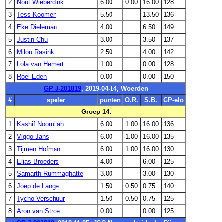
2
Nout Wieberdink
6.00
0.00
16.00
128
3
Tess Koomen
5.50
13.50
136
4
Eke Dieleman
4.00
6.50
149
5
Justin Chu
3.00
3.50
137
6
Milou Rasink
2.50
4.00
142
7
Lola van Hemert
1.00
0.00
128
8
Roel Eden
0.00
0.00
150
GP 8-201819
, 2019-04-14, Woerden
#
speler
punten
O.R.
S.B.
GP-elo
Groep 14:
1
Kashif Noorullah
6.00
1.00
16.00
136
2
Viggo Jans
6.00
1.00
16.00
135
3
Tijmen Hofman
6.00
1.00
16.00
130
4
Elias Broeders
4.00
6.00
125
5
Samarth Rummaghatte
3.00
3.00
130
6
Joep de Lange
1.50
0.50
0.75
140
7
Tycho Verschuur
1.50
0.50
0.75
125
8
Aron van Stroe
0.00
0.00
125