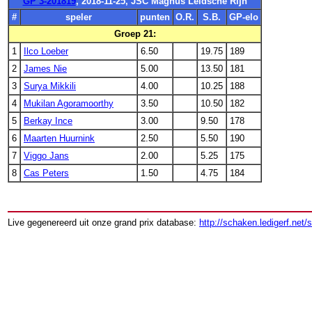
GP 3-201819
, 2018-11-25, JSC Magnus Leidsche Rijn
#
speler
punten
O.R.
S.B.
GP-elo
Groep 21:
1
Ilco Loeber
6.50
19.75
189
2
James Nie
5.00
13.50
181
3
Surya Mikkili
4.00
10.25
188
4
Mukilan Agoramoorthy
3.50
10.50
182
5
Berkay Ince
3.00
9.50
178
6
Maarten Huurnink
2.50
5.50
190
7
Viggo Jans
2.00
5.25
175
8
Cas Peters
1.50
4.75
184
Live gegenereerd uit onze grand prix database:
http://schaken.ledigerf.net/