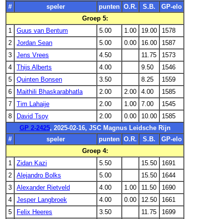
#
speler
punten
O.R.
S.B.
GP-elo
Groep 5:
1
Guus van Bentum
5.00
1.00
19.00
1578
2
Jordan Sean
5.00
0.00
16.00
1587
3
Jens Vrees
4.50
11.75
1573
4
Thijs Alberts
4.00
9.50
1546
5
Quinten Bonsen
3.50
8.25
1559
6
Maithili Bhaskarabhatla
2.00
2.00
4.00
1585
7
Tim Lahaije
2.00
1.00
7.00
1545
8
David Tsoy
2.00
0.00
10.00
1585
GP 2-2425
, 2025-02-16, JSC Magnus Leidsche Rijn
#
speler
punten
O.R.
S.B.
GP-elo
Groep 4:
1
Zidan Kazi
5.50
15.50
1691
2
Alejandro Bolks
5.00
15.50
1644
3
Alexander Rietveld
4.00
1.00
11.50
1690
4
Jesper Langbroek
4.00
0.00
12.50
1661
5
Felix Heeres
3.50
11.75
1699