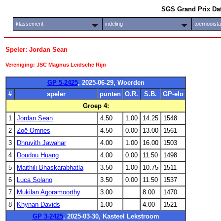
SGS Grand Prix Da
klassement
indeling
toernooist
Speler: Jordan Sean
Vereniging: JSC Magnus Leidsche Rijn
GP 5-2425
, 2025-06-29, Woerden
#
speler
punten
O.R.
S.B.
GP-elo
Groep 4:
1
Jordan Sean
4.50
1.00
14.25
1548
2
Zoë Omnes
4.50
0.00
13.00
1561
3
Dhruvith Jawahar
4.00
1.00
16.00
1503
4
Doudou Huang
4.00
0.00
11.50
1498
5
Maithili Bhaskarabhatla
3.50
1.00
10.75
1511
6
Luca Solano
3.50
0.00
11.50
1537
7
Mukilan Agoramoorthy
3.00
8.00
1470
8
Khynan Davids
1.00
4.00
1521
GP 3-2425
, 2025-03-30, Kasteel Lekstroom