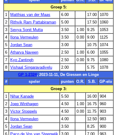
Groep 5:
1
Matthias van der Maas
6.00
17.00
1070
2
Rithvik Ram Pattabiraman
5.00
17.50
1060
3
Sevya Sonit Mutta
3.50
1.00
9.25
1053
4
Ilona Vermeulen
3.50
0.00
9.00
1125
5
Jordan Sean
3.00
10.75
1074
6
Atharva Naveen
2.50
1.00
6.00
1055
7
Kyo Zantingh
2.50
0.00
9.75
1080
8
Vishaal Singaravadivelu
2.00
5.75
1078
GP 1-2324
, 2023-11-11, De Giessen en Linge
#
speler
punten
O.R.
S.B.
GP-elo
Groep 3:
1
Nihar Kanade
5.50
16.00
904
2
Joep Winthagen
4.50
1.00
16.75
960
3
Victor Stoppels
4.50
0.00
11.75
903
4
Ilona Vermeulen
4.00
12.50
983
5
Jordan Sean
3.50
8.25
900
6
Paco de Vos van Steenwijk
3.00
7.00
963