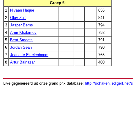
Groep 5:
1
Nivaan Haque
856
2
Olav Zult
841
3
Jasper Berns
794
4
Amir Khakimov
792
5
Bent Smeets
791
6
Jordan Sean
790
7
Jeanette Eikelenboom
765
8
Artur Bainazar
400
Live gegenereerd uit onze grand prix database:
http://schaken.ledigerf.net/