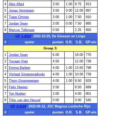
4
Alex Albul
3.50
1.00
9.75
913
5
Jonas Verstegen
3.50
0.00
12.00
897
6
Tiago Omnes
3.00
1.00
7.50
910
7
Jordan Sean
3.00
0.00
7.50
885
8
Marcus Tollenaar
0.50
2.25
850
GP 1-2223
, 2022-10-29, De Giessen en Linge
#
speler
punten
O.R.
S.B.
GP-elo
Groep 3:
1
Jordan Sean
6.00
18.00
770
2
Yuvaan Vigg
4.50
12.00
738
3
Emma Barbier
4.00
1.00
13.50
798
4
Vishaal Singaravadivelu
4.00
1.00
10.00
739
5
Thom Groenewegen
4.00
1.00
9.50
829
6
Felix Heeres
3.50
8.50
689
7
Ton Nuijten
2.00
4.00
801
8
Thijs van den Heuvel
0.00
0.00
545
GP 2-2122
, 2022-06-12, JSC Magnus Leidsche Rijn
#
speler
punten
O.R.
S.B.
GP-elo