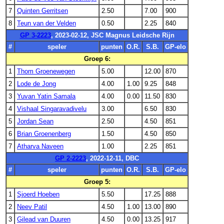
7
Quinten Gerritsen
2.50
7.00
900
8
Teun van der Velden
0.50
2.25
840
GP 3-2223
, 2023-02-12, JSC Magnus Leidsche Rijn
#
speler
punten
O.R.
S.B.
GP-elo
Groep 6:
1
Thom Groenewegen
5.00
12.00
870
2
Lode de Jong
4.00
1.00
9.25
848
3
Yuvan Yatin Samala
4.00
0.00
11.50
830
4
Vishaal Singaravadivelu
3.00
6.50
830
5
Jordan Sean
2.50
4.50
851
6
Brian Groenenberg
1.50
4.50
850
7
Atharva Naveen
1.00
2.25
851
GP 2-2223
, 2022-12-11, DBC
#
speler
punten
O.R.
S.B.
GP-elo
Groep 5:
1
Sjoerd Hoeben
5.50
17.25
888
2
Neev Patil
4.50
1.00
13.00
890
3
Gilead van Duuren
4.50
0.00
13.25
917