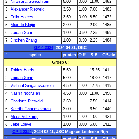
2
Niranjana Ganeshram
5.00
0.00
11.00
1492
3
Alexander Rietveld
3.50
1.00
7.00
1482
4
Felix Heeres
3.50
0.00
8.50
1472
5
Max de Kleijn
2.00
2.00
1485
6
Jordan Sean
1.00
0.50
2.25
1499
7
Jinchen Zhang
1.00
0.50
2.25
1484
GP 4-2324
, 2024-04-21, DBC
#
speler
punten
O.R.
S.B.
GP-elo
Groep 6:
1
Tobias Harris
5.50
15.25
1411
2
Jordan Sean
5.00
18.00
1417
3
Vishaal Singaravadivelu
4.50
1.00
12.75
1419
4
Kashif Noorullah
4.50
0.00
11.00
1456
5
Charlotte Rietveld
3.50
7.50
1414
6
Keerthi Gnanasekaran
3.00
6.50
1440
7
Mees Veltkamp
1.00
1.00
1.00
1421
8
Jelte Loeve
1.00
0.00
5.00
1411
GP 2-2324
, 2024-02-11, JSC Magnus Leidsche Rijn
#
speler
punten
O.R.
S.B.
GP-elo