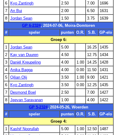
6
Kyo Zantingh
2.50
7.00
1696
7
An Bui
2.00
6.50
1631
8
Jordan Sean
1.50
3.75
1639
GP 6-2324
, 2024-07-06, Moira-Domtoren
#
speler
punten
O.R.
S.B.
GP-elo
Groep 6:
1
Jordan Sean
5.00
16.25
1435
2
Kay van Duuren
4.50
12.75
1434
3
Daniël Kreupeling
4.00
1.00
14.25
1428
4
Anika Bagga
4.00
0.00
11.50
1431
5
Qilian Olij
3.50
1.00
9.00
1421
6
Kyo Zantingh
3.50
0.00
12.25
1435
7
Desmond Boel
2.50
7.00
1427
8
Jeevan Saravanan
1.00
4.00
1422
GP 5-2324
, 2024-05-26, Woerden
#
speler
punten
O.R.
S.B.
GP-elo
Groep 4:
1
Kashif Noorullah
5.00
1.00
12.50
1487