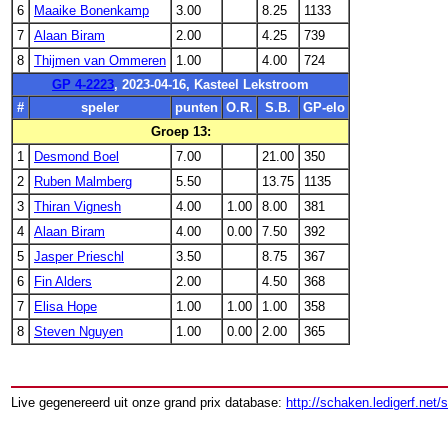
6
Maaike Bonenkamp
3.00
8.25
1133
7
Alaan Biram
2.00
4.25
739
8
Thijmen van Ommeren
1.00
4.00
724
GP 4-2223
, 2023-04-16, Kasteel Lekstroom
#
speler
punten
O.R.
S.B.
GP-elo
Groep 13:
1
Desmond Boel
7.00
21.00
350
2
Ruben Malmberg
5.50
13.75
1135
3
Thiran Vignesh
4.00
1.00
8.00
381
4
Alaan Biram
4.00
0.00
7.50
392
5
Jasper Prieschl
3.50
8.75
367
6
Fin Alders
2.00
4.50
368
7
Elisa Hope
1.00
1.00
1.00
358
8
Steven Nguyen
1.00
0.00
2.00
365
Live gegenereerd uit onze grand prix database:
http://schaken.ledigerf.net/