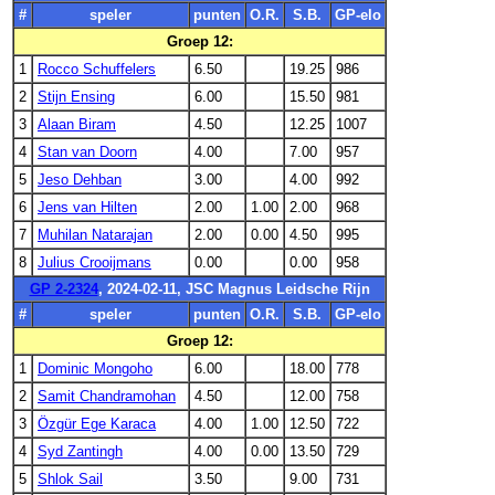
#
speler
punten
O.R.
S.B.
GP-elo
Groep 12:
1
Rocco Schuffelers
6.50
19.25
986
2
Stijn Ensing
6.00
15.50
981
3
Alaan Biram
4.50
12.25
1007
4
Stan van Doorn
4.00
7.00
957
5
Jeso Dehban
3.00
4.00
992
6
Jens van Hilten
2.00
1.00
2.00
968
7
Muhilan Natarajan
2.00
0.00
4.50
995
8
Julius Crooijmans
0.00
0.00
958
GP 2-2324
, 2024-02-11, JSC Magnus Leidsche Rijn
#
speler
punten
O.R.
S.B.
GP-elo
Groep 12:
1
Dominic Mongoho
6.00
18.00
778
2
Samit Chandramohan
4.50
12.00
758
3
Özgür Ege Karaca
4.00
1.00
12.50
722
4
Syd Zantingh
4.00
0.00
13.50
729
5
Shlok Sail
3.50
9.00
731