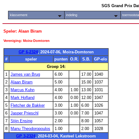
SGS Grand Prix Da
klassement
indeling
toernooist
Speler: Alaan Biram
Vereniging: Moira-Domtoren
GP 6-2324
, 2024-07-06, Moira-Domtoren
#
speler
punten
O.R.
S.B.
GP-elo
Groep 14:
1
James van Brug
6.00
17.00
1040
2
Alaan Biram
5.00
15.00
1037
3
Marcus Kuhn
4.00
1.00
13.00
1031
4
Mark Hofland
4.00
0.00
12.00
1047
5
Fletcher de Bakker
3.00
1.00
6.00
1026
6
Jasper Prieschl
3.00
0.00
7.00
1047
7
Stijn Ensing
2.00
8.00
1057
8
Manu Theodoropoulos
1.00
2.00
1028
GP 3-2324
, 2024-03-04, Kasteel Lekstroom