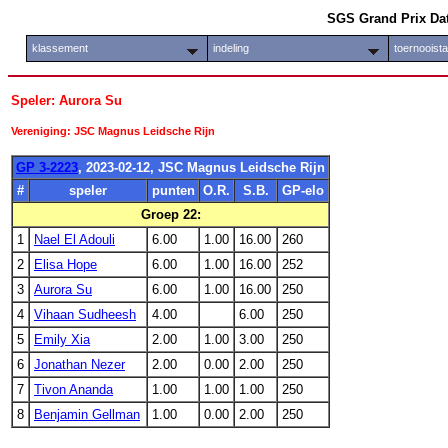
SGS Grand Prix Da
klassement
indeling
toernooist
Speler: Aurora Su
Vereniging: JSC Magnus Leidsche Rijn
GP 3-2223
, 2023-02-12, JSC Magnus Leidsche Rijn
#
speler
punten
O.R.
S.B.
GP-elo
Groep 22:
1
Nael El Adouli
6.00
1.00
16.00
260
2
Elisa Hope
6.00
1.00
16.00
252
3
Aurora Su
6.00
1.00
16.00
250
4
Vihaan Sudheesh
4.00
6.00
250
5
Emily Xia
2.00
1.00
3.00
250
6
Jonathan Nezer
2.00
0.00
2.00
250
7
Tivon Ananda
1.00
1.00
1.00
250
8
Benjamin Gellman
1.00
0.00
2.00
250