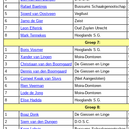
4
Rafael Baetings
Bussums Schaakgenootschap
5
Sjoerd van Oostveen
Vegtlust
6
Jarno de Gier
Zeist
7
Leon Elferink
Oud Zuylen Utrecht
8
Mark Tennekes
Hooglands S.G.
Groep 7:
1
Boris Vosmer
Hooglands S.G.
2
Xander van Lingen
Moira-Domtoren
3
Christiaan van den Boomgaard
De Giessen en Linge
4
Dennis van den Boomgaard
De Giessen en Linge
5
Corneel Kwak van Sluys
(Niet Aangesloten)
6
Rien Veerman
Moira-Domtoren
7
Lode de Jong
Moira-Domtoren
8
Elise Hadida
Hooglands S.G.
Groep 8:
1
Boaz Donk
De Giessen en Linge
2
Siem van den Dungen
D.O.S.C.
3
Koen Lohuis
Bussums Schaakgenootschap