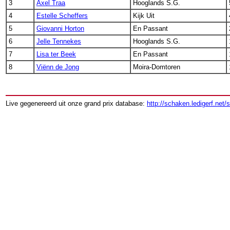
3
Axel Traa
Hooglands S.G.
4
Estelle Scheffers
Kijk Uit
5
Giovanni Horton
En Passant
6
Jelle Tennekes
Hooglands S.G.
7
Lisa ter Beek
En Passant
8
Viënn de Jong
Moira-Domtoren
Live gegenereerd uit onze grand prix database:
http://schaken.ledigerf.net/