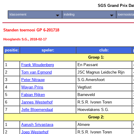
SGS Grand Prix Da
klassement
indeling
toernooist
Standen toernooi GP 6-201718
Hooglands S.G., 2018-02-17
positie:
speler:
club:
Groep 1:
1
Frank Woudenberg
En Passant
2
Tom van Egmond
JSC Magnus Leidsche Rijn
3
Peter Nitrauw
S.G.Amersfoort
4
Wayan Prins
Vegtlust
5
Fabian Rijken
Barneveld
6
Jannes Westerhof
R.S.R. Ivoren Toren
7
Jelle Bloemendaal
Hoevelakens S.G.
Groep 2:
1
Aarush Srivastava
Almere
2
Joep Westerhof
R.S.R. Ivoren Toren