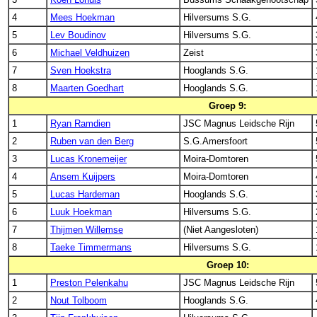
4
Mees Hoekman
Hilversums S.G.
5
Lev Boudinov
Hilversums S.G.
6
Michael Veldhuizen
Zeist
7
Sven Hoekstra
Hooglands S.G.
8
Maarten Goedhart
Hooglands S.G.
Groep 9:
1
Ryan Ramdien
JSC Magnus Leidsche Rijn
2
Ruben van den Berg
S.G.Amersfoort
3
Lucas Kronemeijer
Moira-Domtoren
4
Ansem Kuijpers
Moira-Domtoren
5
Lucas Hardeman
Hooglands S.G.
6
Luuk Hoekman
Hilversums S.G.
7
Thijmen Willemse
(Niet Aangesloten)
8
Taeke Timmermans
Hilversums S.G.
Groep 10:
1
Preston Pelenkahu
JSC Magnus Leidsche Rijn
2
Nout Tolboom
Hooglands S.G.