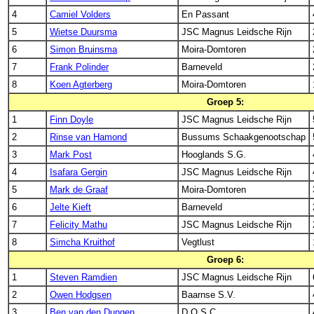
4
Camiel Volders
En Passant
5
Wietse Duursma
JSC Magnus Leidsche Rijn
6
Simon Bruinsma
Moira-Domtoren
7
Frank Polinder
Barneveld
8
Koen Agterberg
Moira-Domtoren
Groep 5:
1
Finn Doyle
JSC Magnus Leidsche Rijn
2
Rinse van Hamond
Bussums Schaakgenootschap
3
Mark Post
Hooglands S.G.
4
Isafara Gergin
JSC Magnus Leidsche Rijn
5
Mark de Graaf
Moira-Domtoren
6
Jelte Kieft
Barneveld
7
Felicity Mathu
JSC Magnus Leidsche Rijn
8
Simcha Kruithof
Vegtlust
Groep 6:
1
Steven Ramdien
JSC Magnus Leidsche Rijn
2
Owen Hodgsen
Baarnse S.V.
3
Ben van den Dungen
D.O.S.C.