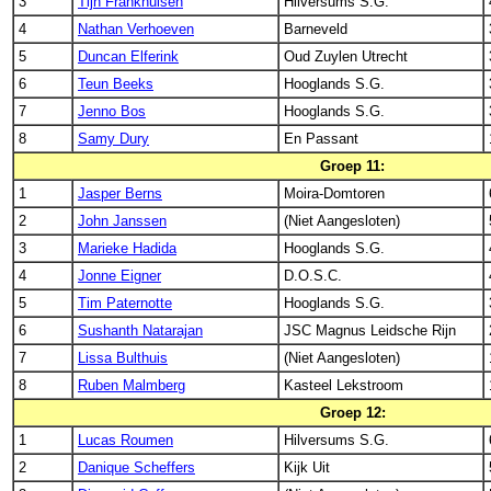
3
Tijn Frankhuisen
Hilversums S.G.
4
Nathan Verhoeven
Barneveld
5
Duncan Elferink
Oud Zuylen Utrecht
6
Teun Beeks
Hooglands S.G.
7
Jenno Bos
Hooglands S.G.
8
Samy Dury
En Passant
Groep 11:
1
Jasper Berns
Moira-Domtoren
2
John Janssen
(Niet Aangesloten)
3
Marieke Hadida
Hooglands S.G.
4
Jonne Eigner
D.O.S.C.
5
Tim Paternotte
Hooglands S.G.
6
Sushanth Natarajan
JSC Magnus Leidsche Rijn
7
Lissa Bulthuis
(Niet Aangesloten)
8
Ruben Malmberg
Kasteel Lekstroom
Groep 12:
1
Lucas Roumen
Hilversums S.G.
2
Danique Scheffers
Kijk Uit