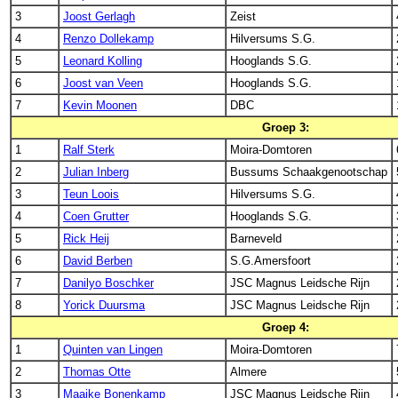
3
Joost Gerlagh
Zeist
4
Renzo Dollekamp
Hilversums S.G.
5
Leonard Kolling
Hooglands S.G.
6
Joost van Veen
Hooglands S.G.
7
Kevin Moonen
DBC
Groep 3:
1
Ralf Sterk
Moira-Domtoren
2
Julian Inberg
Bussums Schaakgenootschap
3
Teun Loois
Hilversums S.G.
4
Coen Grutter
Hooglands S.G.
5
Rick Heij
Barneveld
6
David Berben
S.G.Amersfoort
7
Danilyo Boschker
JSC Magnus Leidsche Rijn
8
Yorick Duursma
JSC Magnus Leidsche Rijn
Groep 4:
1
Quinten van Lingen
Moira-Domtoren
2
Thomas Otte
Almere
3
Maaike Bonenkamp
JSC Magnus Leidsche Rijn