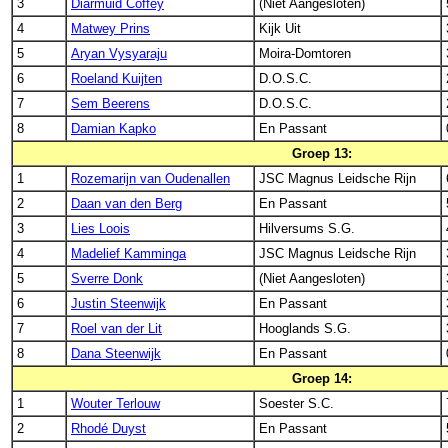
3
Diarmuid Coffey
(Niet Aangesloten)
4
Matwey Prins
Kijk Uit
5
Aryan Vysyaraju
Moira-Domtoren
6
Roeland Kuijten
D.O.S.C.
7
Sem Beerens
D.O.S.C.
8
Damian Kapko
En Passant
Groep 13:
1
Rozemarijn van Oudenallen
JSC Magnus Leidsche Rijn
2
Daan van den Berg
En Passant
3
Lies Loois
Hilversums S.G.
4
Madelief Kamminga
JSC Magnus Leidsche Rijn
5
Sverre Donk
(Niet Aangesloten)
6
Justin Steenwijk
En Passant
7
Roel van der Lit
Hooglands S.G.
8
Dana Steenwijk
En Passant
Groep 14:
1
Wouter Terlouw
Soester S.C.
2
Rhodé Duyst
En Passant