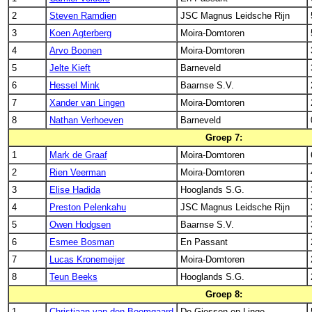
2
Steven Ramdien
JSC Magnus Leidsche Rijn
3
Koen Agterberg
Moira-Domtoren
4
Arvo Boonen
Moira-Domtoren
5
Jelte Kieft
Barneveld
6
Hessel Mink
Baarnse S.V.
7
Xander van Lingen
Moira-Domtoren
8
Nathan Verhoeven
Barneveld
Groep 7:
1
Mark de Graaf
Moira-Domtoren
2
Rien Veerman
Moira-Domtoren
3
Elise Hadida
Hooglands S.G.
4
Preston Pelenkahu
JSC Magnus Leidsche Rijn
5
Owen Hodgsen
Baarnse S.V.
6
Esmee Bosman
En Passant
7
Lucas Kronemeijer
Moira-Domtoren
8
Teun Beeks
Hooglands S.G.
Groep 8:
1
Christiaan van den Boomgaard
De Giessen en Linge