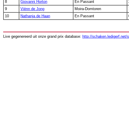
8
Giovanni Horton
En Passant
9
Viënn de Jong
Moira-Domtoren
10
Nathanja de Haan
En Passant
Live gegenereerd uit onze grand prix database:
http://schaken.ledigerf.net/