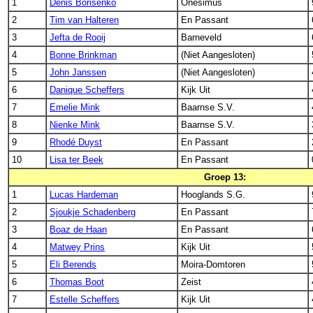
1
Denis Borisenko
Onesimus
2
Tim van Halteren
En Passant
3
Jefta de Rooij
Barneveld
4
Bonne Brinkman
(Niet Aangesloten)
5
John Janssen
(Niet Aangesloten)
6
Danique Scheffers
Kijk Uit
7
Emelie Mink
Baarnse S.V.
8
Nienke Mink
Baarnse S.V.
9
Rhodé Duyst
En Passant
10
Lisa ter Beek
En Passant
Groep 13:
1
Lucas Hardeman
Hooglands S.G.
2
Sjoukje Schadenberg
En Passant
3
Boaz de Haan
En Passant
4
Matwey Prins
Kijk Uit
5
Eli Berends
Moira-Domtoren
6
Thomas Boot
Zeist
7
Estelle Scheffers
Kijk Uit