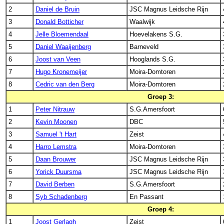
2
Daniel de Bruin
JSC Magnus Leidsche Rijn
3
Donald Botticher
Waalwijk
4
Jelle Bloemendaal
Hoevelakens S.G.
5
Daniel Waaijenberg
Barneveld
6
Joost van Veen
Hooglands S.G.
7
Hugo Kronemeijer
Moira-Domtoren
8
Cedric van den Berg
Moira-Domtoren
Groep 3:
1
Peter Nitrauw
S.G.Amersfoort
2
Kevin Moonen
DBC
3
Samuel 't Hart
Zeist
4
Harro Lemstra
Moira-Domtoren
5
Daan Brouwer
JSC Magnus Leidsche Rijn
6
Yorick Duursma
JSC Magnus Leidsche Rijn
7
David Berben
S.G.Amersfoort
8
Syb Schadenberg
En Passant
Groep 4:
1
Joost Gerlagh
Zeist