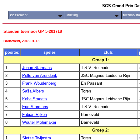
SGS Grand Prix Da
klassement
indeling
toernooist
Standen toernooi GP 5-201718
Barneveld, 2018-01-13
positie:
speler:
club:
Groep 1:
1
Johan Starmans
T.S.V. Rochade
2
Polle van Arendonk
JSC Magnus Leidsche Rijn
3
Frank Woudenberg
En Passant
4
Saša Albers
Toren
5
Kobe Smeets
JSC Magnus Leidsche Rijn
6
Eric Starmans
T.S.V. Rochade
7
Fabian Rijken
Barneveld
8
Wouter Molemaker
Barneveld
Groep 2:
1
Sietse Twijnstra
Toren