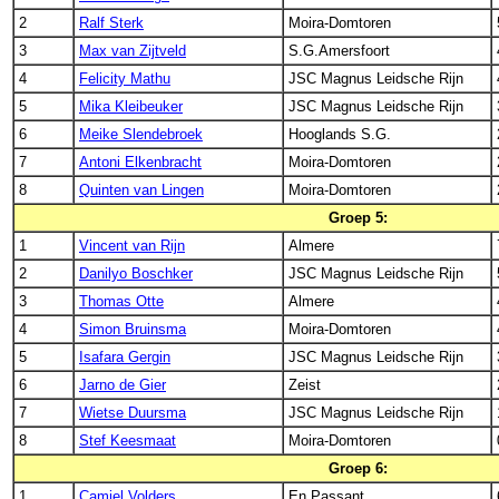
2
Ralf Sterk
Moira-Domtoren
3
Max van Zijtveld
S.G.Amersfoort
4
Felicity Mathu
JSC Magnus Leidsche Rijn
5
Mika Kleibeuker
JSC Magnus Leidsche Rijn
6
Meike Slendebroek
Hooglands S.G.
7
Antoni Elkenbracht
Moira-Domtoren
8
Quinten van Lingen
Moira-Domtoren
Groep 5:
1
Vincent van Rijn
Almere
2
Danilyo Boschker
JSC Magnus Leidsche Rijn
3
Thomas Otte
Almere
4
Simon Bruinsma
Moira-Domtoren
5
Isafara Gergin
JSC Magnus Leidsche Rijn
6
Jarno de Gier
Zeist
7
Wietse Duursma
JSC Magnus Leidsche Rijn
8
Stef Keesmaat
Moira-Domtoren
Groep 6:
1
Camiel Volders
En Passant