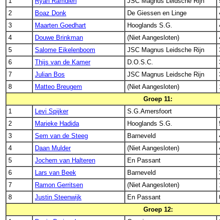
1
Ryan Ramdien
JSC Magnus Leidsche Rijn
2
Boaz Donk
De Giessen en Linge
3
Maarten Goedhart
Hooglands S.G.
4
Douwe Brinkman
(Niet Aangesloten)
5
Salome Eikelenboom
JSC Magnus Leidsche Rijn
6
Thijs van de Kamer
D.O.S.C.
7
Julian Bos
JSC Magnus Leidsche Rijn
8
Matteo Breugem
(Niet Aangesloten)
Groep 11:
1
Levi Spijker
S.G.Amersfoort
2
Marieke Hadida
Hooglands S.G.
3
Sem van de Steeg
Barneveld
4
Daan Mulder
(Niet Aangesloten)
5
Jochem van Halteren
En Passant
6
Lars van Beek
Barneveld
7
Ramon Gerritsen
(Niet Aangesloten)
8
Justin Steenwijk
En Passant
Groep 12: