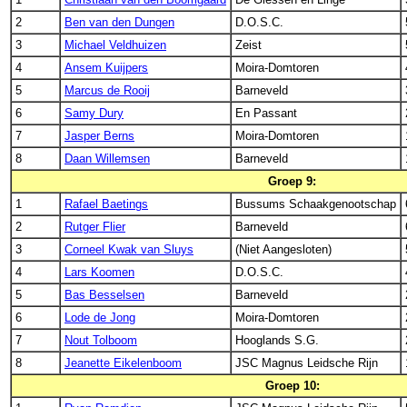
2
Ben van den Dungen
D.O.S.C.
3
Michael Veldhuizen
Zeist
4
Ansem Kuijpers
Moira-Domtoren
5
Marcus de Rooij
Barneveld
6
Samy Dury
En Passant
7
Jasper Berns
Moira-Domtoren
8
Daan Willemsen
Barneveld
Groep 9:
1
Rafael Baetings
Bussums Schaakgenootschap
2
Rutger Flier
Barneveld
3
Corneel Kwak van Sluys
(Niet Aangesloten)
4
Lars Koomen
D.O.S.C.
5
Bas Besselsen
Barneveld
6
Lode de Jong
Moira-Domtoren
7
Nout Tolboom
Hooglands S.G.
8
Jeanette Eikelenboom
JSC Magnus Leidsche Rijn
Groep 10: