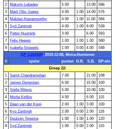
2
Maksim Lebedev
5.00
13.00
586
3
Marti Otto Juarez
4.00
1.00
14.00
576
4
Mukilan Agoramoorthy
4.00
1.00
11.00
584
5
Syd Zantingh
4.00
1.00
9.00
539
6
Pieter Huurnink
3.00
6.00
593
7
Felix Heeres
1.00
1.00
1.00
580
8
Isabella Stoppels
1.00
0.00
4.00
548
GP 3-201920
, 2019-12-08, Moira-Domtoren
#
speler
punten
O.R.
S.B.
GP-elo
Groep 22:
1
Samit Chandramohan
7.00
21.00
108
2
James Dorrestein
6.00
15.00
100
3
Stella Milenic
5.00
10.00
100
4
Misha Kirillov
4.00
6.00
115
5
Daan van der Kooij
2.00
1.00
3.00
100
6
Kyo Zantingh
2.00
0.00
2.00
118
7
Doutzen Terpstra
1.00
1.00
1.00
120
8
Syd Zantingh
1.00
0.00
2.00
110