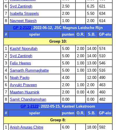
6
Syd Zantingh
2.50
6.25
621
7
Isabella Stoppels
2.00
5.50
634
8
Navneet Rajesh
1.00
2.00
614
GP 2-2122
, 2022-06-12, JSC Magnus Leidsche Rijn
#
speler
punten
O.R.
S.B.
GP-elo
Groep 10:
1
Kashif Noorullah
5.00
2.00
14.00
574
2
Syd Zantingh
5.00
2.00
14.00
510
3
Felix Heeres
5.00
1.00
13.00
546
4
Samarth Rummaghatte
5.00
1.00
13.00
516
5
Noah Paolo
4.00
12.00
490
6
Avyukt Praveen
2.00
1.00
2.00
463
7
Maarten Huurnink
2.00
0.00
4.00
460
8
Samit Chandramohan
0.00
0.00
482
GP 1-2122
, 2022-05-15, Kasteel Lekstroom
#
speler
punten
O.R.
S.B.
GP-elo
Groep 8:
1
Anish Anurag Chitre
6.00
18.00
592