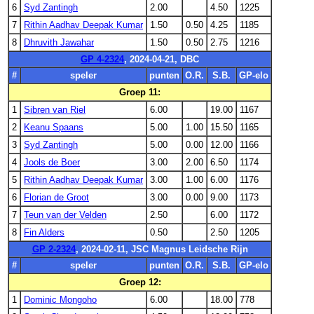
6
Syd Zantingh
2.00
4.50
1225
7
Rithin Aadhav Deepak Kumar
1.50
0.50
4.25
1185
8
Dhruvith Jawahar
1.50
0.50
2.75
1216
GP 4-2324
, 2024-04-21, DBC
#
speler
punten
O.R.
S.B.
GP-elo
Groep 11:
1
Sibren van Riel
6.00
19.00
1167
2
Keanu Spaans
5.00
1.00
15.50
1165
3
Syd Zantingh
5.00
0.00
12.00
1166
4
Jools de Boer
3.00
2.00
6.50
1174
5
Rithin Aadhav Deepak Kumar
3.00
1.00
6.00
1176
6
Florian de Groot
3.00
0.00
9.00
1173
7
Teun van der Velden
2.50
6.00
1172
8
Fin Alders
0.50
2.50
1205
GP 2-2324
, 2024-02-11, JSC Magnus Leidsche Rijn
#
speler
punten
O.R.
S.B.
GP-elo
Groep 12:
1
Dominic Mongoho
6.00
18.00
778