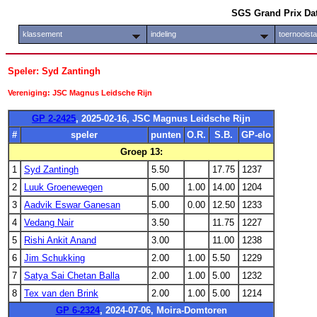
SGS Grand Prix Da
klassement
indeling
toernooist
Speler: Syd Zantingh
Vereniging: JSC Magnus Leidsche Rijn
GP 2-2425
, 2025-02-16, JSC Magnus Leidsche Rijn
#
speler
punten
O.R.
S.B.
GP-elo
Groep 13:
1
Syd Zantingh
5.50
17.75
1237
2
Luuk Groenewegen
5.00
1.00
14.00
1204
3
Aadvik Eswar Ganesan
5.00
0.00
12.50
1233
4
Vedang Nair
3.50
11.75
1227
5
Rishi Ankit Anand
3.00
11.00
1238
6
Jim Schukking
2.00
1.00
5.50
1229
7
Satya Sai Chetan Balla
2.00
1.00
5.00
1232
8
Tex van den Brink
2.00
1.00
5.00
1214
GP 6-2324
, 2024-07-06, Moira-Domtoren