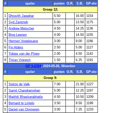
#
speler
punten
O.R.
S.B.
GP-elo
Groep 12:
1
Dhruvith Jawahar
5.50
16.00
1154
2
Syd Zantingh
5.00
13.50
1175
3
Andrew Metscher
4.50
14.25
1136
4
Bing Leenen
4.00
14.50
1155
5
Hermen Vogelesang
3.00
9.00
1186
6
Fin Alders
2.50
5.00
1127
7
Tobias van der Ploeg
2.00
4.50
1142
8
Thiran Vignesh
1.50
6.25
1191
GP 5-2324
, 2024-05-26, Woerden
#
speler
punten
O.R.
S.B.
GP-elo
Groep 9:
1
Sietze de Valk
7.00
21.00
1227
2
Samit Chandramohan
5.00
12.25
1197
3
Maithili Bhaskarabhatla
4.50
10.50
1209
4
Bernard te Lintelo
3.50
9.50
1199
5
Daniel van Ommeren
3.00
7.25
1233