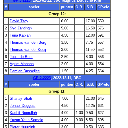
GP 3-2223
, 2023-02-12, JSC Magnus Leidsche Rijn
#
speler
punten
O.R.
S.B.
GP-elo
Groep 12:
1
David Tsoy
6.00
17.00
559
2
Syd Zantingh
5.00
16.50
576
3
Tuna Kaplan
4.50
12.00
591
4
Thomas van den Berg
3.50
7.75
557
5
Thomas van der Kooij
3.00
11.50
552
6
Jools de Boer
2.50
8.00
556
7
Agrim Mahana
2.00
4.00
554
8
Demian Dusseljee
1.50
4.25
564
GP 2-2223
, 2022-12-11, DBC
#
speler
punten
O.R.
S.B.
GP-elo
Groep 11:
1
Shanay Shah
7.00
21.00
645
2
Jonael Doggers
4.50
12.25
631
3
Kashif Noorullah
4.00
1.00
9.50
627
4
Yuvan Yatin Samala
4.00
0.00
8.50
608
5
Pieter Huurnink
3.00
9.50
635