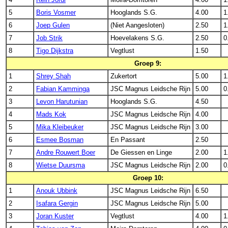
5
Boris Vosmer
Hooglands S.G.
4.00
1
6
Joep Gulen
(Niet Aangesloten)
2.50
1
7
Job Strik
Hoevelakens S.G.
2.50
0
8
Tigo Dijkstra
Vegtlust
1.50
Groep 9:
1
Shrey Shah
Zukertort
5.00
1
2
Fabian Kamminga
JSC Magnus Leidsche Rijn
5.00
0
3
Levon Harutunian
Hooglands S.G.
4.50
4
Mads Kok
JSC Magnus Leidsche Rijn
4.00
5
Mika Kleibeuker
JSC Magnus Leidsche Rijn
3.00
6
Esmee Bosman
En Passant
2.50
7
Andre Rouwert Boer
De Giessen en Linge
2.00
1
8
Wietse Duursma
JSC Magnus Leidsche Rijn
2.00
0
Groep 10:
1
Anouk Ubbink
JSC Magnus Leidsche Rijn
6.50
2
Isafara Gergin
JSC Magnus Leidsche Rijn
5.00
3
Joran Kuster
Vegtlust
4.00
1