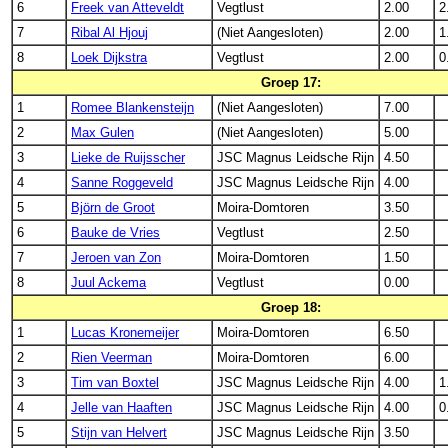
6
Freek van Atteveldt
Vegtlust
2.00
2
7
Ribal Al Hjouj
(Niet Aangesloten)
2.00
1
8
Loek Dijkstra
Vegtlust
2.00
0
Groep 17:
1
Romee Blankensteijn
(Niet Aangesloten)
7.00
2
Max Gulen
(Niet Aangesloten)
5.00
3
Lieke de Ruijsscher
JSC Magnus Leidsche Rijn
4.50
4
Sanne Roggeveld
JSC Magnus Leidsche Rijn
4.00
5
Björn de Groot
Moira-Domtoren
3.50
6
Bauke de Vries
Vegtlust
2.50
7
Jeroen van Zon
Moira-Domtoren
1.50
8
Juul Ackema
Vegtlust
0.00
Groep 18:
1
Lucas Kronemeijer
Moira-Domtoren
6.50
2
Rien Veerman
Moira-Domtoren
6.00
3
Tim van Boxtel
JSC Magnus Leidsche Rijn
4.00
1
4
Jelle van Haaften
JSC Magnus Leidsche Rijn
4.00
0
5
Stijn van Helvert
JSC Magnus Leidsche Rijn
3.50