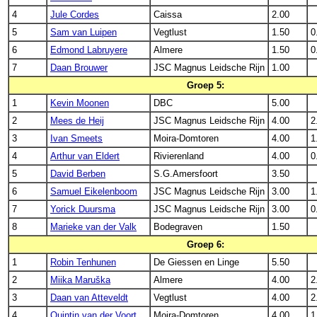
4
Jule Cordes
Caissa
2.00
5
Sam van Luipen
Vegtlust
1.50
0
6
Edmond Labruyere
Almere
1.50
0
7
Daan Brouwer
JSC Magnus Leidsche Rijn
1.00
Groep 5:
1
Kevin Moonen
DBC
5.00
2
Mees de Heij
JSC Magnus Leidsche Rijn
4.00
2
3
Ivan Smeets
Moira-Domtoren
4.00
1
4
Arthur van Eldert
Rivierenland
4.00
0
5
David Berben
S.G.Amersfoort
3.50
6
Samuel Eikelenboom
JSC Magnus Leidsche Rijn
3.00
1
7
Yorick Duursma
JSC Magnus Leidsche Rijn
3.00
0
8
Marieke van der Valk
Bodegraven
1.50
Groep 6:
1
Robin Tenhunen
De Giessen en Linge
5.50
2
Miika Maruška
Almere
4.00
2
3
Daan van Atteveldt
Vegtlust
4.00
2
4
Quintin van der Voort
Moira-Domtoren
4.00
1