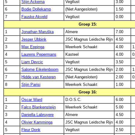
5
Stijn Ackema
Vegtlust
3.00
6
Bodie Dollekamp
(Niet Aangesloten)
1.50
7
Fauske Akveld
Vegtlust
0.00
Groep 15:
1
Jonathan Maruška
Almere
7.00
2
Jesper Ubbink
JSC Magnus Leidsche Rijn
4.50
3
Max Eppinga
Meerkerk Schaakt
4.00
1
4
Laurens Pepermans
Kasteel
4.00
0
5
Liam Devcic
Vegtlust
3.50
6
Salome Eikelenboom
JSC Magnus Leidsche Rijn
2.00
1
7
Hidde van Kesteren
(Niet Aangesloten)
2.00
0
8
Stijn Parisi
Meerkerk Schaakt
1.00
Groep 16:
1
Oscar Ward
D.O.S.C.
6.00
2
Falco Blankensteijn
Meerkerk Schaakt
5.00
3
Daniella Labruyere
Almere
4.50
4
Olivier Kamminga
JSC Magnus Leidsche Rijn
4.00
5
Fleur Donk
Vegtlust
2.50