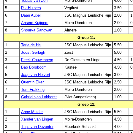
4
Tobias van Zon
Moira-Domtoren
4.00
0
5
Rik Huibers
Vegtlust
3.50
6
Daan Aubel
JSC Magnus Leidsche Rijn
2.00
1
7
Ansem Kuijpers
Moira-Domtoren
2.00
0
8
Shourya Sangwan
Almere
1.00
Groep 11:
1
Terje de Heij
JSC Magnus Leidsche Rijn
5.50
2
Joost Gerlagh
Zeist
5.00
3
Freek Couwenberg
De Giessen en Linge
4.50
1
4
Bao Borsboom
Kasteel
4.50
0
5
Jaap van Helvert
JSC Magnus Leidsche Rijn
3.00
6
Quentin Eker
JSC Magnus Leidsche Rijn
2.50
7
Tom Frakking
Moira-Domtoren
2.00
8
Gabriel van Lokhorst
(Niet Aangesloten)
1.00
Groep 12:
1
Anne Mulder
JSC Magnus Leidsche Rijn
5.50
2
Xander van Lingen
Moira-Domtoren
4.50
3
Thijs van Deventer
Meerkerk Schaakt
4.00