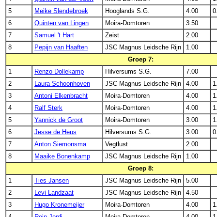
5
Meike Slendebroek
Hooglands S.G.
4.00
0
6
Quinten van Lingen
Moira-Domtoren
3.50
7
Samuel 't Hart
Zeist
2.00
8
Pepijn van Haaften
JSC Magnus Leidsche Rijn
1.00
Groep 7:
1
Renzo Dollekamp
Hilversums S.G.
7.00
2
Laura Schoonhoven
JSC Magnus Leidsche Rijn
4.00
1
3
Antoni Elkenbracht
Moira-Domtoren
4.00
1
4
Ralf Sterk
Moira-Domtoren
4.00
1
5
Yannick de Groot
Moira-Domtoren
3.00
1
6
Jesse de Heus
Hilversums S.G.
3.00
0
7
Anton Siemonsma
Vegtlust
2.00
8
Maaike Bonenkamp
JSC Magnus Leidsche Rijn
1.00
Groep 8:
1
Ties Jansen
JSC Magnus Leidsche Rijn
5.00
2
Levi Landzaat
JSC Magnus Leidsche Rijn
4.50
3
Hugo Kronemeijer
Moira-Domtoren
4.00
1
4
Rein Jordi
Moira-Domtoren
4.00
1