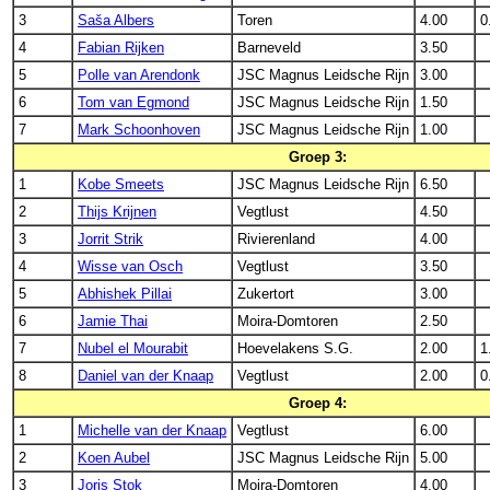
3
Saša Albers
Toren
4.00
0
4
Fabian Rijken
Barneveld
3.50
5
Polle van Arendonk
JSC Magnus Leidsche Rijn
3.00
6
Tom van Egmond
JSC Magnus Leidsche Rijn
1.50
7
Mark Schoonhoven
JSC Magnus Leidsche Rijn
1.00
Groep 3:
1
Kobe Smeets
JSC Magnus Leidsche Rijn
6.50
2
Thijs Krijnen
Vegtlust
4.50
3
Jorrit Strik
Rivierenland
4.00
4
Wisse van Osch
Vegtlust
3.50
5
Abhishek Pillai
Zukertort
3.00
6
Jamie Thai
Moira-Domtoren
2.50
7
Nubel el Mourabit
Hoevelakens S.G.
2.00
1
8
Daniel van der Knaap
Vegtlust
2.00
0
Groep 4:
1
Michelle van der Knaap
Vegtlust
6.00
2
Koen Aubel
JSC Magnus Leidsche Rijn
5.00
3
Joris Stok
Moira-Domtoren
4.00