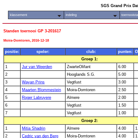
SGS Grand Prix Da
klassement
indeling
toernooist
Standen toernooi GP 3-201617
Moira-Domtoren, 2016-12-18
positie:
speler:
club:
punten:
O
Groep 1:
1
Jur van Weerden
ZwarteOlifant
6.00
2
Hooglands S.G.
5.00
3
Wayan Prins
Vegtlust
3.00
4
Maarten Blommestein
Moira-Domtoren
2.50
5
Roger Labruyere
Almere
2.00
6
Vegtlust
1.50
7
Vegtlust
1.00
Groep 2:
1
Mitia Shadrin
Almere
4.00
1
2
Cedric van den Berg
Moira-Domtoren
4.00
1