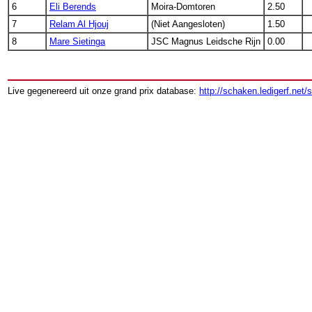
6
Eli Berends
Moira-Domtoren
2.50
7
Relam Al Hjouj
(Niet Aangesloten)
1.50
8
Mare Sietinga
JSC Magnus Leidsche Rijn
0.00
Live gegenereerd uit onze grand prix database:
http://schaken.ledigerf.net/