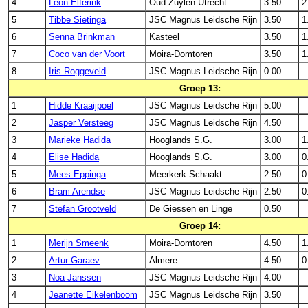
4
Leon Elferink
Oud Zuylen Utrecht
3.50
2
5
Tibbe Sietinga
JSC Magnus Leidsche Rijn
3.50
1
6
Senna Brinkman
Kasteel
3.50
1
7
Coco van der Voort
Moira-Domtoren
3.50
1
8
Iris Roggeveld
JSC Magnus Leidsche Rijn
0.00
Groep 13:
1
Hidde Kraaijpoel
JSC Magnus Leidsche Rijn
5.00
2
Jasper Versteeg
JSC Magnus Leidsche Rijn
4.50
3
Marieke Hadida
Hooglands S.G.
3.00
1
4
Elise Hadida
Hooglands S.G.
3.00
0
5
Mees Eppinga
Meerkerk Schaakt
2.50
0
6
Bram Arendse
JSC Magnus Leidsche Rijn
2.50
0
7
Stefan Grootveld
De Giessen en Linge
0.50
Groep 14:
1
Merijn Smeenk
Moira-Domtoren
4.50
1
2
Artur Garaev
Almere
4.50
0
3
Noa Janssen
JSC Magnus Leidsche Rijn
4.00
4
Jeanette Eikelenboom
JSC Magnus Leidsche Rijn
3.50