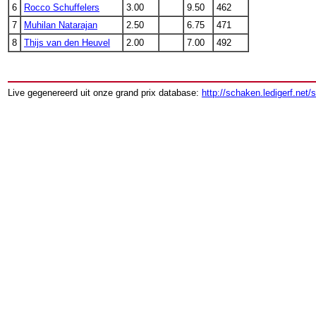
6
Rocco Schuffelers
3.00
9.50
462
7
Muhilan Natarajan
2.50
6.75
471
8
Thijs van den Heuvel
2.00
7.00
492
Live gegenereerd uit onze grand prix database:
http://schaken.ledigerf.net/