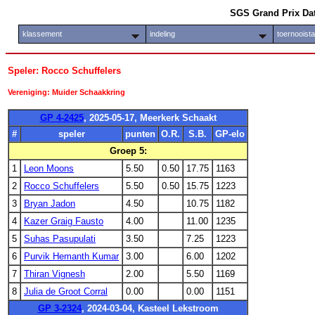
SGS Grand Prix Da
klassement
indeling
toernooist
Speler: Rocco Schuffelers
Vereniging: Muider Schaakkring
GP 4-2425
, 2025-05-17, Meerkerk Schaakt
#
speler
punten
O.R.
S.B.
GP-elo
Groep 5:
1
Leon Moons
5.50
0.50
17.75
1163
2
Rocco Schuffelers
5.50
0.50
15.75
1223
3
Bryan Jadon
4.50
10.75
1182
4
Kazer Graig Fausto
4.00
11.00
1235
5
Suhas Pasupulati
3.50
7.25
1223
6
Purvik Hemanth Kumar
3.00
6.00
1202
7
Thiran Vignesh
2.00
5.50
1169
8
Julia de Groot Corral
0.00
0.00
1151
GP 3-2324
, 2024-03-04, Kasteel Lekstroom