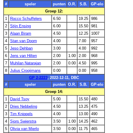
#
speler
punten
O.R.
S.B.
GP-elo
Groep 12:
1
Rocco Schuffelers
6.50
19.25
986
2
Stijn Ensing
6.00
15.50
981
3
Alaan Biram
4.50
12.25
1007
4
Stan van Doorn
4.00
7.00
957
5
Jeso Dehban
3.00
4.00
992
6
Jens van Hilten
2.00
1.00
2.00
968
7
Muhilan Natarajan
2.00
0.00
4.50
995
8
Julius Crooijmans
0.00
0.00
958
GP 2-2223
, 2022-12-11, DBC
#
speler
punten
O.R.
S.B.
GP-elo
Groep 14:
1
David Tsoy
5.00
15.50
480
2
Dries Nebbeling
4.50
13.25
475
3
Tim Knippels
4.00
13.00
490
4
Sjors Swierstra
3.50
1.00
14.25
462
5
Olivia van Mierlo
3.50
0.00
11.75
465