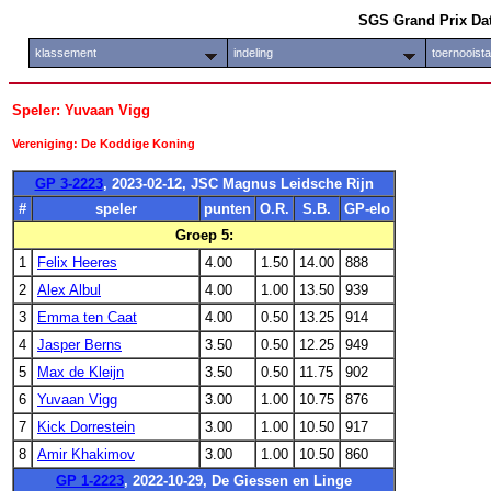
SGS Grand Prix Da
klassement
indeling
toernooist
Speler: Yuvaan Vigg
Vereniging: De Koddige Koning
GP 3-2223
, 2023-02-12, JSC Magnus Leidsche Rijn
#
speler
punten
O.R.
S.B.
GP-elo
Groep 5:
1
Felix Heeres
4.00
1.50
14.00
888
2
Alex Albul
4.00
1.00
13.50
939
3
Emma ten Caat
4.00
0.50
13.25
914
4
Jasper Berns
3.50
0.50
12.25
949
5
Max de Kleijn
3.50
0.50
11.75
902
6
Yuvaan Vigg
3.00
1.00
10.75
876
7
Kick Dorrestein
3.00
1.00
10.50
917
8
Amir Khakimov
3.00
1.00
10.50
860
GP 1-2223
, 2022-10-29, De Giessen en Linge