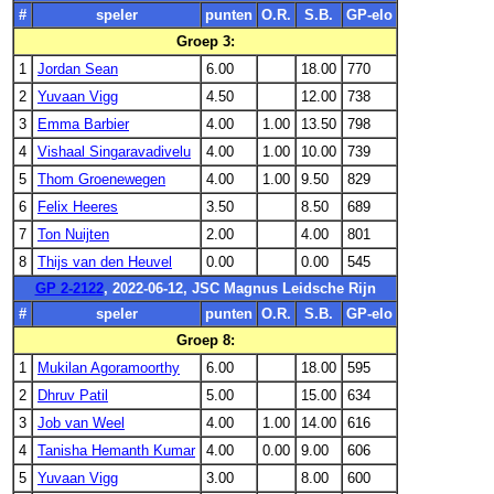
#
speler
punten
O.R.
S.B.
GP-elo
Groep 3:
1
Jordan Sean
6.00
18.00
770
2
Yuvaan Vigg
4.50
12.00
738
3
Emma Barbier
4.00
1.00
13.50
798
4
Vishaal Singaravadivelu
4.00
1.00
10.00
739
5
Thom Groenewegen
4.00
1.00
9.50
829
6
Felix Heeres
3.50
8.50
689
7
Ton Nuijten
2.00
4.00
801
8
Thijs van den Heuvel
0.00
0.00
545
GP 2-2122
, 2022-06-12, JSC Magnus Leidsche Rijn
#
speler
punten
O.R.
S.B.
GP-elo
Groep 8:
1
Mukilan Agoramoorthy
6.00
18.00
595
2
Dhruv Patil
5.00
15.00
634
3
Job van Weel
4.00
1.00
14.00
616
4
Tanisha Hemanth Kumar
4.00
0.00
9.00
606
5
Yuvaan Vigg
3.00
8.00
600