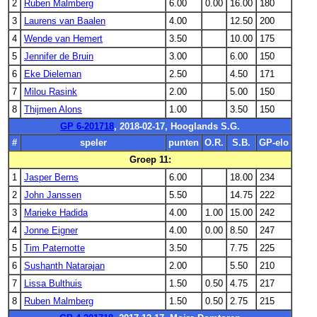
2
Ruben Malmberg
6.00
0.00
16.00
180
3
Laurens van Baalen
4.00
12.50
200
4
Wende van Hemert
3.50
10.00
175
5
Jennifer de Bruin
3.00
6.00
150
6
Eke Dieleman
2.50
4.50
171
7
Milou Rasink
2.00
5.00
150
8
Thijmen Alons
1.00
3.50
150
GP 6-201718
, 2018-02-17, Hooglands S.G.
#
speler
punten
O.R.
S.B.
GP-elo
Groep 11:
1
Jasper Berns
6.00
18.00
234
2
John Janssen
5.50
14.75
222
3
Marieke Hadida
4.00
1.00
15.00
242
4
Jonne Eigner
4.00
0.00
8.50
247
5
Tim Paternotte
3.50
7.75
225
6
Sushanth Natarajan
2.00
5.50
210
7
Lissa Bulthuis
1.50
0.50
4.75
217
8
Ruben Malmberg
1.50
0.50
2.75
215