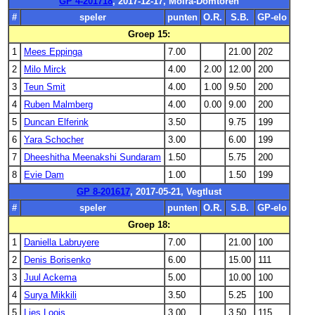
GP 4-201718
, 2017-12-17, Moira-Domtoren
#
speler
punten
O.R.
S.B.
GP-elo
Groep 15:
1
Mees Eppinga
7.00
21.00
202
2
Milo Mirck
4.00
2.00
12.00
200
3
Teun Smit
4.00
1.00
9.50
200
4
Ruben Malmberg
4.00
0.00
9.00
200
5
Duncan Elferink
3.50
9.75
199
6
Yara Schocher
3.00
6.00
199
7
Dheeshitha Meenakshi Sundaram
1.50
5.75
200
8
Evie Dam
1.00
1.50
199
GP 8-201617
, 2017-05-21, Vegtlust
#
speler
punten
O.R.
S.B.
GP-elo
Groep 18:
1
Daniella Labruyere
7.00
21.00
100
2
Denis Borisenko
6.00
15.00
111
3
Juul Ackema
5.00
10.00
100
4
Surya Mikkili
3.50
5.25
100
5
Lies Loois
3.00
3.50
115