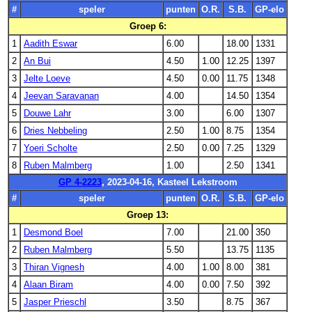
#
speler
punten
O.R.
S.B.
GP-elo
Groep 6:
1
Aadith Eswar
6.00
18.00
1331
2
An Bui
4.50
1.00
12.25
1397
3
Jelte Loeve
4.50
0.00
11.75
1348
4
Jeevan Saravanan
4.00
14.50
1354
5
Douwe Lahr
3.00
6.00
1307
6
Dries Nebbeling
2.50
1.00
8.75
1354
7
Yoeri Scholte
2.50
0.00
7.25
1329
8
Ruben Malmberg
1.00
2.50
1341
GP 4-2223
, 2023-04-16, Kasteel Lekstroom
#
speler
punten
O.R.
S.B.
GP-elo
Groep 13:
1
Desmond Boel
7.00
21.00
350
2
Ruben Malmberg
5.50
13.75
1135
3
Thiran Vignesh
4.00
1.00
8.00
381
4
Alaan Biram
4.00
0.00
7.50
392
5
Jasper Prieschl
3.50
8.75
367