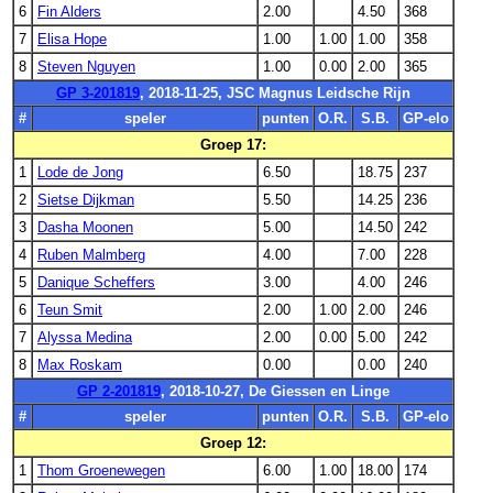
6
Fin Alders
2.00
4.50
368
7
Elisa Hope
1.00
1.00
1.00
358
8
Steven Nguyen
1.00
0.00
2.00
365
GP 3-201819
, 2018-11-25, JSC Magnus Leidsche Rijn
#
speler
punten
O.R.
S.B.
GP-elo
Groep 17:
1
Lode de Jong
6.50
18.75
237
2
Sietse Dijkman
5.50
14.25
236
3
Dasha Moonen
5.00
14.50
242
4
Ruben Malmberg
4.00
7.00
228
5
Danique Scheffers
3.00
4.00
246
6
Teun Smit
2.00
1.00
2.00
246
7
Alyssa Medina
2.00
0.00
5.00
242
8
Max Roskam
0.00
0.00
240
GP 2-201819
, 2018-10-27, De Giessen en Linge
#
speler
punten
O.R.
S.B.
GP-elo
Groep 12:
1
Thom Groenewegen
6.00
1.00
18.00
174