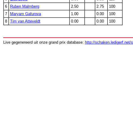
6
Ruben Malmberg
2.50
2.75
100
7
Maryam Gafurova
1.00
0.00
100
8
Tim van Atteveldt
0.00
0.00
100
Live gegenereerd uit onze grand prix database:
http://schaken.ledigerf.net/