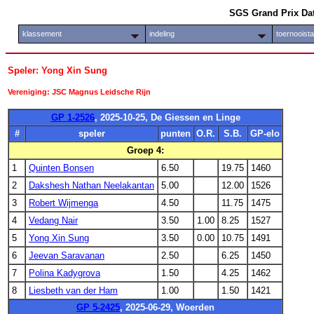
SGS Grand Prix Da
klassement
indeling
toernooist
Speler: Yong Xin Sung
Vereniging: JSC Magnus Leidsche Rijn
GP 1-2526
, 2025-10-25, De Giessen en Linge
#
speler
punten
O.R.
S.B.
GP-elo
Groep 4:
1
Quinten Bonsen
6.50
19.75
1460
2
Dakshesh Nathan Neelakantan
5.00
12.00
1526
3
Robert Wijmenga
4.50
11.75
1475
4
Vedang Nair
3.50
1.00
8.25
1527
5
Yong Xin Sung
3.50
0.00
10.75
1491
6
Jeevan Saravanan
2.50
6.25
1450
7
Polina Kadygrova
1.50
4.25
1462
8
Liesbeth van der Ham
1.00
1.50
1421
GP 5-2425
, 2025-06-29, Woerden