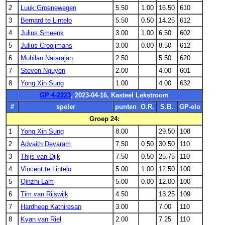
2
Luuk Groenewegen
5.50
1.00
16.50
610
3
Bernard te Lintelo
5.50
0.50
14.25
612
4
Julius Smeenk
3.00
1.00
6.50
602
5
Julius Crooijmans
3.00
0.00
8.50
612
6
Muhilan Natarajan
2.50
5.50
620
7
Steven Nguyen
2.00
4.00
601
8
Yong Xin Sung
1.00
4.00
632
GP 4-2223
, 2023-04-16, Kasteel Lekstroom
#
speler
punten
O.R.
S.B.
GP-elo
Groep 24:
1
Yong Xin Sung
8.00
29.50
108
2
Advaith Devaram
7.50
0.50
30.50
110
3
Thijs van Dijk
7.50
0.50
25.75
110
4
Vincent te Lintelo
5.00
1.00
12.50
100
5
Qinzhi Lam
5.00
0.00
12.00
100
6
Tim van Rijswijk
4.50
13.25
109
7
Hardheep Kathiresan
3.00
7.00
110
8
Kyan van Riel
2.00
7.25
110