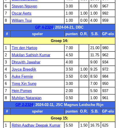
6
Steven Nguyen
3.00
6.00
967
7
Oscar Aerts
1.00
1.00
1.00
992
8
William Tsui
1.00
0.00
4.00
959
GP 4-2324
, 2024-04-21, DBC
#
speler
punten
O.R.
S.B.
GP-elo
Groep 14:
1
Tim den Hartog
7.00
21.00
980
2
Mukilan Sathish Kumar
4.50
11.75
962
3
Dhruvith Jawahar
4.00
9.00
934
4
Joyce Breedijk
3.50
1.00
9.25
972
5
Auke Fermie
3.50
0.00
8.50
984
6
Yong Xin Sung
3.00
7.00
950
7
Hein Pomes
2.00
5.50
937
8
Muhilan Natarajan
0.50
1.00
961
GP 2-2324
, 2024-02-11, JSC Magnus Leidsche Rijn
#
speler
punten
O.R.
S.B.
GP-elo
Groep 15:
1
Rithin Aadhav Deepak Kumar
5.50
1.50
16.75
625