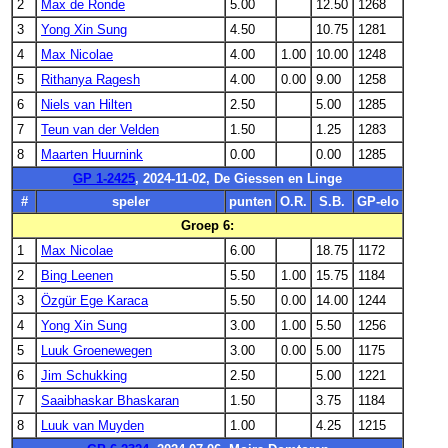
2
Max de Ronde
5.00
12.50
1268
3
Yong Xin Sung
4.50
10.75
1281
4
Max Nicolae
4.00
1.00
10.00
1248
5
Rithanya Ragesh
4.00
0.00
9.00
1258
6
Niels van Hilten
2.50
5.00
1285
7
Teun van der Velden
1.50
1.25
1283
8
Maarten Huurnink
0.00
0.00
1285
GP 1-2425
, 2024-11-02, De Giessen en Linge
#
speler
punten
O.R.
S.B.
GP-elo
Groep 6:
1
Max Nicolae
6.00
18.75
1172
2
Bing Leenen
5.50
1.00
15.75
1184
3
Özgür Ege Karaca
5.50
0.00
14.00
1244
4
Yong Xin Sung
3.00
1.00
5.50
1256
5
Luuk Groenewegen
3.00
0.00
5.00
1175
6
Jim Schukking
2.50
5.00
1221
7
Saaibhaskar Bhaskaran
1.50
3.75
1184
8
Luuk van Muyden
1.00
4.25
1215