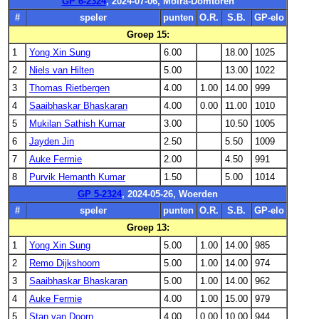
GP 6-2324
, 2024-07-06, Moira-Domtoren
#
speler
punten
O.R.
S.B.
GP-elo
Groep 15:
1
Yong Xin Sung
6.00
18.00
1025
2
Niels van Hilten
5.00
13.00
1022
3
Thomas Rietbergen
4.00
1.00
14.00
999
4
Saaibhaskar Bhaskaran
4.00
0.00
11.00
1010
5
Mukilan Sathish Kumar
3.00
10.50
1005
6
Jayden Jin
2.50
5.50
1009
7
Auke Fermie
2.00
4.50
991
8
Purvik Hemanth Kumar
1.50
5.00
1014
GP 5-2324
, 2024-05-26, Woerden
#
speler
punten
O.R.
S.B.
GP-elo
Groep 13:
1
Yong Xin Sung
5.00
1.00
14.00
985
2
Remo Dijkshoorn
5.00
1.00
14.00
974
3
Saaibhaskar Bhaskaran
5.00
1.00
14.00
962
4
Auke Fermie
4.00
1.00
15.00
979
5
Stan van Doorn
4.00
0.00
10.00
944