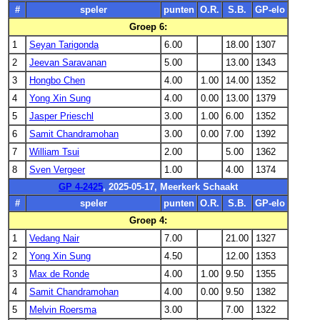
#
speler
punten
O.R.
S.B.
GP-elo
Groep 6:
1
Seyan Tarigonda
6.00
18.00
1307
2
Jeevan Saravanan
5.00
13.00
1343
3
Hongbo Chen
4.00
1.00
14.00
1352
4
Yong Xin Sung
4.00
0.00
13.00
1379
5
Jasper Prieschl
3.00
1.00
6.00
1352
6
Samit Chandramohan
3.00
0.00
7.00
1392
7
William Tsui
2.00
5.00
1362
8
Sven Vergeer
1.00
4.00
1374
GP 4-2425
, 2025-05-17, Meerkerk Schaakt
#
speler
punten
O.R.
S.B.
GP-elo
Groep 4:
1
Vedang Nair
7.00
21.00
1327
2
Yong Xin Sung
4.50
12.00
1353
3
Max de Ronde
4.00
1.00
9.50
1355
4
Samit Chandramohan
4.00
0.00
9.50
1382
5
Melvin Roersma
3.00
7.00
1322