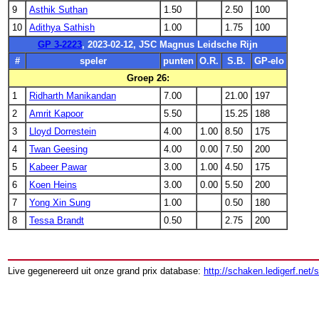
9
Asthik Suthan
1.50
2.50
100
10
Adithya Sathish
1.00
1.75
100
GP 3-2223
, 2023-02-12, JSC Magnus Leidsche Rijn
#
speler
punten
O.R.
S.B.
GP-elo
Groep 26:
1
Ridharth Manikandan
7.00
21.00
197
2
Amrit Kapoor
5.50
15.25
188
3
Lloyd Dorrestein
4.00
1.00
8.50
175
4
Twan Geesing
4.00
0.00
7.50
200
5
Kabeer Pawar
3.00
1.00
4.50
175
6
Koen Heins
3.00
0.00
5.50
200
7
Yong Xin Sung
1.00
0.50
180
8
Tessa Brandt
0.50
2.75
200
Live gegenereerd uit onze grand prix database:
http://schaken.ledigerf.net/