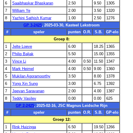
6
Saaibhaskar Bhaskaran
2.50
9.50
1305
7
William Ye
2.00
3.50
1320
8
Yazhini Sathish Kumar
1.00
2.50
1276
GP 3-2425
, 2025-03-30, Kasteel Lekstroom
#
speler
punten
O.R.
S.B.
GP-elo
Groep 8:
1
Jelte Loeve
6.00
18.25
1365
2
Philip Baljak
5.50
15.00
1355
3
Vince Li
4.00
0.50
11.50
1347
4
Mark Heimel
4.00
0.50
9.00
1360
5
Mukilan Agoramoorthy
3.50
8.00
1378
6
Yong Xin Sung
3.00
6.75
1392
7
Jeevan Saravanan
2.00
4.00
1387
8
Teddy Vasilev
0.00
0.00
625
GP 2-2425
, 2025-02-16, JSC Magnus Leidsche Rijn
#
speler
punten
O.R.
S.B.
GP-elo
Groep 12:
1
Rink Huizinga
6.50
19.50
1266