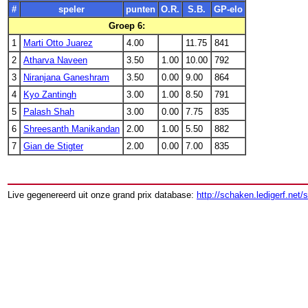
#
speler
punten
O.R.
S.B.
GP-elo
Groep 6:
1
Marti Otto Juarez
4.00
11.75
841
2
Atharva Naveen
3.50
1.00
10.00
792
3
Niranjana Ganeshram
3.50
0.00
9.00
864
4
Kyo Zantingh
3.00
1.00
8.50
791
5
Palash Shah
3.00
0.00
7.75
835
6
Shreesanth Manikandan
2.00
1.00
5.50
882
7
Gian de Stigter
2.00
0.00
7.00
835
Live gegenereerd uit onze grand prix database:
http://schaken.ledigerf.net/