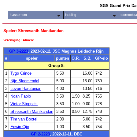
SGS Grand Prix Da
klassement
indeling
toernooist
Speler: Shreesanth Manikandan
Vereniging: Almere
GP 3-2223
, 2023-02-12, JSC Magnus Leidsche Rijn
#
speler
punten
O.R.
S.B.
GP-elo
Groep 8:
1
Tygo Crince
5.50
16.00
742
2
Nije Bloemendal
5.00
15.00
759
3
Levon Harutunian
4.00
13.50
716
4
Noah Paolo
3.50
1.50
8.25
755
5
Victor Stoppels
3.50
1.00
9.00
728
6
Shreesanth Manikandan
3.50
0.50
12.75
748
7
Tim van Boxtel
2.00
5.00
742
8
Edwin Cijo
1.00
3.50
754
GP 2-2223
, 2022-12-11, DBC