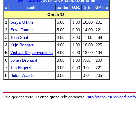
GP 4-201819
, 2018-12-09, Moira-Domtoren
#
speler
punten
O.R.
S.B.
GP-elo
Groep 12:
1
Surya Mikkili
5.00
1.00
16.00
201
2
Enya Tang Li
5.00
0.00
14.00
221
3
Teun Smit
4.00
2.00
11.00
199
4
Krijn Bongers
4.00
1.00
10.00
225
5
Vishaal Singaravadivelu
4.00
0.00
13.00
194
6
Jonah Bijwaard
3.00
1.00
7.00
200
7
Tijn Hagens
3.00
0.00
9.00
221
8
Hidde Wiarda
0.00
0.00
205
Live gegenereerd uit onze grand prix database:
http://schaken.ledigerf.net/