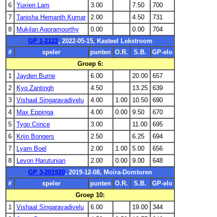
6
Yuxien Lam
3.00
7.50
700
7
Tanisha Hemanth Kumar
2.00
4.50
731
8
Mukilan Agoramoorthy
0.00
0.00
704
GP 1-2122
, 2022-05-15, Kasteel Lekstroom
#
speler
punten
O.R.
S.B.
GP-elo
Groep 6:
1
Jayden Burne
6.00
20.00
657
2
Kyo Zantingh
4.50
13.25
639
3
Vishaal Singaravadivelu
4.00
1.00
10.50
690
4
Max Eppinga
4.00
0.00
9.50
670
5
Tygo Crince
3.00
11.00
695
6
Krijn Bongers
2.50
6.25
694
7
Lyam Boel
2.00
1.00
5.00
656
8
Levon Harutunian
2.00
0.00
9.00
648
GP 3-201920
, 2019-12-08, Moira-Domtoren
#
speler
punten
O.R.
S.B.
GP-elo
Groep 10:
1
Vishaal Singaravadivelu
6.00
19.00
344