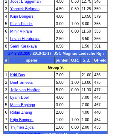
2
Joost Bruggeman
4.50
0.50
12.75
346
3
Yannick Beltman
4.50
0.50
11.25
359
4
Krijn Bongers
4.00
10.50
379
5
Floris Friedel
3.00
1.00
6.00
355
6
Mihir Vikram
3.00
0.00
11.50
353
7
Levon Harutunian
2.50
6.50
366
8
Sami Karakaya
0.50
1.50
361
GP 2-201920
, 2019-11-17, JSC Magnus Leidsche Rijn
#
speler
punten
O.R.
S.B.
GP-elo
Groep 9:
1
Kriti Das
7.00
21.00
436
2
Bent Smeets
5.00
1.00
13.00
475
3
Jelle van Haaften
5.00
0.00
11.00
477
4
Lyam Boel
4.00
7.00
443
5
Mees Eppinga
3.00
7.00
467
6
Robin Zhang
2.00
4.00
440
7
Krijn Bongers
1.00
1.00
1.00
454
8
Thijmen Zijda
1.00
0.00
2.00
433