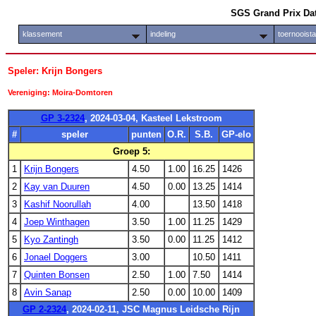
SGS Grand Prix Da
klassement
indeling
toernooist
Speler: Krijn Bongers
Vereniging: Moira-Domtoren
GP 3-2324
, 2024-03-04, Kasteel Lekstroom
#
speler
punten
O.R.
S.B.
GP-elo
Groep 5:
1
Krijn Bongers
4.50
1.00
16.25
1426
2
Kay van Duuren
4.50
0.00
13.25
1414
3
Kashif Noorullah
4.00
13.50
1418
4
Joep Winthagen
3.50
1.00
11.25
1429
5
Kyo Zantingh
3.50
0.00
11.25
1412
6
Jonael Doggers
3.00
10.50
1411
7
Quinten Bonsen
2.50
1.00
7.50
1414
8
Avin Sanap
2.50
0.00
10.00
1409
GP 2-2324
, 2024-02-11, JSC Magnus Leidsche Rijn