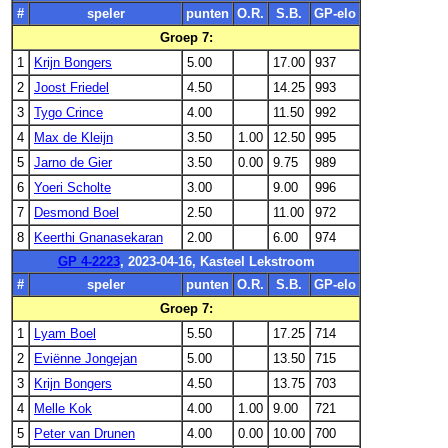
#
speler
punten
O.R.
S.B.
GP-elo
Groep 7:
1
Krijn Bongers
5.00
17.00
937
2
Joost Friedel
4.50
14.25
993
3
Tygo Crince
4.00
11.50
992
4
Max de Kleijn
3.50
1.00
12.50
995
5
Jarno de Gier
3.50
0.00
9.75
989
6
Yoeri Scholte
3.00
9.00
996
7
Desmond Boel
2.50
11.00
972
8
Keerthi Gnanasekaran
2.00
6.00
974
GP 4-2223
, 2023-04-16, Kasteel Lekstroom
#
speler
punten
O.R.
S.B.
GP-elo
Groep 7:
1
Lyam Boel
5.50
17.25
714
2
Eviënne Jongejan
5.00
13.50
715
3
Krijn Bongers
4.50
13.75
703
4
Melle Kok
4.00
1.00
9.00
721
5
Peter van Drunen
4.00
0.00
10.00
700