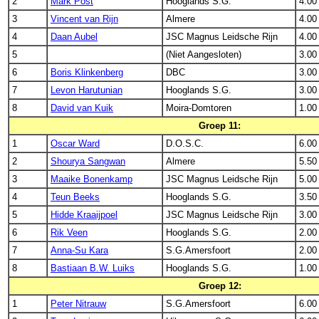
2
Mark Post
Hooglands S.G.
4.00
3
Vincent van Rijn
Almere
4.00
4
Daan Aubel
JSC Magnus Leidsche Rijn
4.00
5
(Niet Aangesloten)
3.00
6
Boris Klinkenberg
DBC
3.00
7
Levon Harutunian
Hooglands S.G.
3.00
8
David van Kuik
Moira-Domtoren
1.00
Groep 11:
1
Oscar Ward
D.O.S.C.
6.00
2
Shourya Sangwan
Almere
5.50
3
Maaike Bonenkamp
JSC Magnus Leidsche Rijn
5.00
4
Teun Beeks
Hooglands S.G.
3.50
5
Hidde Kraaijpoel
JSC Magnus Leidsche Rijn
3.00
6
Rik Veen
Hooglands S.G.
2.00
7
Anna-Su Kara
S.G.Amersfoort
2.00
8
Bastiaan B.W. Luiks
Hooglands S.G.
1.00
Groep 12:
1
Peter Nitrauw
S.G.Amersfoort
6.00