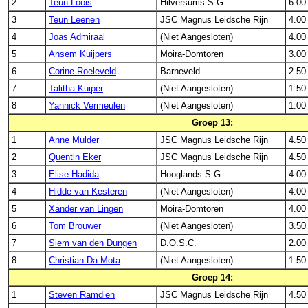
2
Teun Loois
Hilversums S.G.
6.00
3
Teun Leenen
JSC Magnus Leidsche Rijn
4.00
4
Joas Admiraal
(Niet Aangesloten)
4.00
5
Ansem Kuijpers
Moira-Domtoren
3.00
6
Corine Roeleveld
Barneveld
2.50
7
Talitha Kuiper
(Niet Aangesloten)
1.50
8
Yannick Vermeulen
(Niet Aangesloten)
1.00
Groep 13:
1
Anne Mulder
JSC Magnus Leidsche Rijn
4.50
2
Quentin Eker
JSC Magnus Leidsche Rijn
4.50
3
Elise Hadida
Hooglands S.G.
4.00
4
Hidde van Kesteren
(Niet Aangesloten)
4.00
5
Xander van Lingen
Moira-Domtoren
4.00
6
Tom Brouwer
(Niet Aangesloten)
3.50
7
Siem van den Dungen
D.O.S.C.
2.00
8
Christian Da Mota
(Niet Aangesloten)
1.50
Groep 14:
1
Steven Ramdien
JSC Magnus Leidsche Rijn
4.50