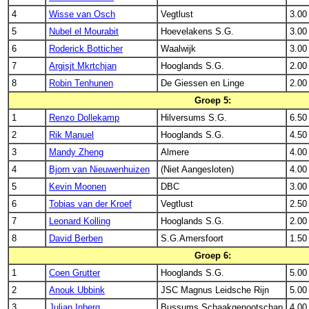
4
Wisse van Osch
Vegtlust
3.00
5
Nubel el Mourabit
Hoevelakens S.G.
3.00
6
Roderick Botticher
Waalwijk
3.00
7
Argisjt Mkrtchjan
Hooglands S.G.
2.00
8
Robin Tenhunen
De Giessen en Linge
2.00
Groep 5:
1
Renzo Dollekamp
Hilversums S.G.
6.50
2
Rik Manuel
Hooglands S.G.
4.50
3
Mandy Zheng
Almere
4.00
4
Bjorn van Nieuwenhuizen
(Niet Aangesloten)
4.00
5
Kevin Moonen
DBC
3.00
6
Tobias van der Kroef
Vegtlust
2.50
7
Leonard Kolling
Hooglands S.G.
2.00
8
David Berben
S.G.Amersfoort
1.50
Groep 6:
1
Coen Grutter
Hooglands S.G.
5.00
2
Anouk Ubbink
JSC Magnus Leidsche Rijn
5.00
3
Julian Inberg
Bussums Schaakgenootschap
4.00