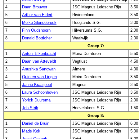
4
Daan Brouwer
JSC Magnus Leidsche Rijn
3.50
5
Arthur van Eldert
Rivierenland
3.50
6
Meike Slendebroek
Hooglands S.G.
3.00
7
Finn Oudshoorn
Hilversums S.G.
2.00
8
Donald Botticher
Waalwijk
2.00
Groep 7:
1
Antoni Elkenbracht
Moira-Domtoren
5.50
2
Daan van Atteveldt
Vegtlust
4.50
3
Anushka Sangwan
Almere
4.00
4
Quinten van Lingen
Moira-Domtoren
3.50
5
Janne Kraaijpoel
Magnus
3.50
6
Laura Schoonhoven
JSC Magnus Leidsche Rijn
3.50
7
Yorick Duursma
JSC Magnus Leidsche Rijn
2.00
8
Job Strik
Hoevelakens S.G.
1.50
Groep 8:
1
Daniel de Bruin
JSC Magnus Leidsche Rijn
6.00
2
Mads Kok
JSC Magnus Leidsche Rijn
5.00
3
Joost Gerlagh
Zeist
5.00