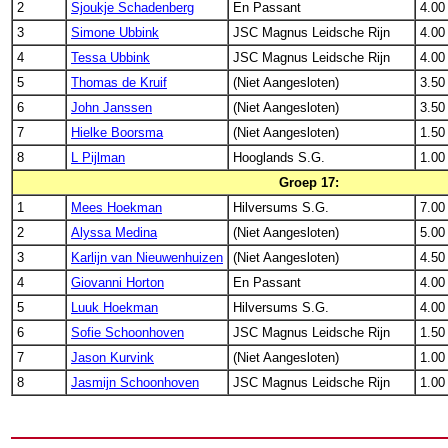
2
Sjoukje Schadenberg
En Passant
4.00
3
Simone Ubbink
JSC Magnus Leidsche Rijn
4.00
4
Tessa Ubbink
JSC Magnus Leidsche Rijn
4.00
5
Thomas de Kruif
(Niet Aangesloten)
3.50
6
John Janssen
(Niet Aangesloten)
3.50
7
Hielke Boorsma
(Niet Aangesloten)
1.50
8
L Pijlman
Hooglands S.G.
1.00
Groep 17:
1
Mees Hoekman
Hilversums S.G.
7.00
2
Alyssa Medina
(Niet Aangesloten)
5.00
3
Karlijn van Nieuwenhuizen
(Niet Aangesloten)
4.50
4
Giovanni Horton
En Passant
4.00
5
Luuk Hoekman
Hilversums S.G.
4.00
6
Sofie Schoonhoven
JSC Magnus Leidsche Rijn
1.50
7
Jason Kurvink
(Niet Aangesloten)
1.00
8
Jasmijn Schoonhoven
JSC Magnus Leidsche Rijn
1.00