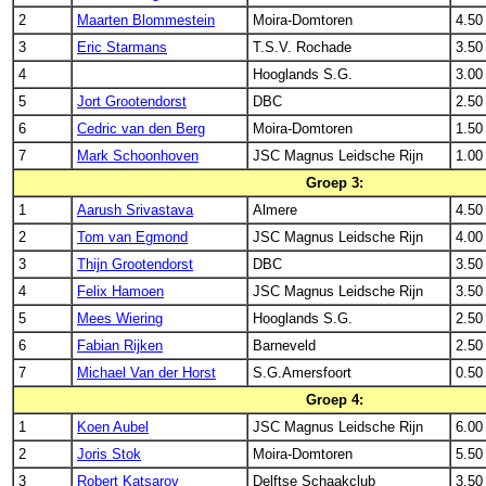
2
Maarten Blommestein
Moira-Domtoren
4.50
3
Eric Starmans
T.S.V. Rochade
3.50
4
Hooglands S.G.
3.00
5
Jort Grootendorst
DBC
2.50
6
Cedric van den Berg
Moira-Domtoren
1.50
7
Mark Schoonhoven
JSC Magnus Leidsche Rijn
1.00
Groep 3:
1
Aarush Srivastava
Almere
4.50
2
Tom van Egmond
JSC Magnus Leidsche Rijn
4.00
3
Thijn Grootendorst
DBC
3.50
4
Felix Hamoen
JSC Magnus Leidsche Rijn
3.50
5
Mees Wiering
Hooglands S.G.
2.50
6
Fabian Rijken
Barneveld
2.50
7
Michael Van der Horst
S.G.Amersfoort
0.50
Groep 4:
1
Koen Aubel
JSC Magnus Leidsche Rijn
6.00
2
Joris Stok
Moira-Domtoren
5.50
3
Robert Katsarov
Delftse Schaakclub
3.50