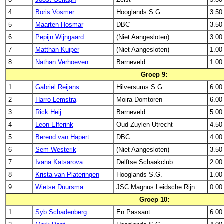
4
Boris Vosmer
Hooglands S.G.
3.50
5
Maarten Hosmar
DBC
3.50
6
Pepijn Wijngaard
(Niet Aangesloten)
3.00
7
Matthan Kuiper
(Niet Aangesloten)
1.00
8
Nathan Verhoeven
Barneveld
1.00
Groep 9:
1
Gabriël Reijans
Hilversums S.G.
6.00
2
Harro Lemstra
Moira-Domtoren
6.00
3
Rick Heij
Barneveld
5.00
4
Leon Elferink
Oud Zuylen Utrecht
4.50
5
Berend van Hapert
DBC
4.00
6
Sem Westerik
(Niet Aangesloten)
3.50
7
Ivana Katsarova
Delftse Schaakclub
2.00
8
Krista van Plateringen
Hooglands S.G.
1.00
9
Wietse Duursma
JSC Magnus Leidsche Rijn
0.00
Groep 10:
1
Syb Schadenberg
En Passant
6.00