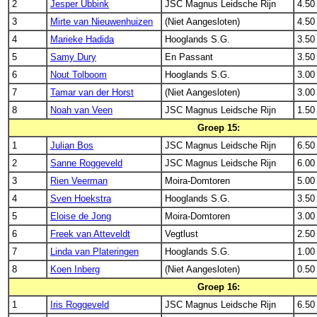
2
Jesper Ubbink
JSC Magnus Leidsche Rijn
4.50
3
Mirte van Nieuwenhuizen
(Niet Aangesloten)
4.50
4
Marieke Hadida
Hooglands S.G.
3.50
5
Samy Dury
En Passant
3.50
6
Nout Tolboom
Hooglands S.G.
3.00
7
Tamar van der Horst
(Niet Aangesloten)
3.00
8
Noah van Veen
JSC Magnus Leidsche Rijn
1.50
Groep 15:
1
Julian Bos
JSC Magnus Leidsche Rijn
6.50
2
Sanne Roggeveld
JSC Magnus Leidsche Rijn
6.00
3
Rien Veerman
Moira-Domtoren
5.00
4
Sven Hoekstra
Hooglands S.G.
3.50
5
Eloise de Jong
Moira-Domtoren
3.00
6
Freek van Atteveldt
Vegtlust
2.50
7
Linda van Plateringen
Hooglands S.G.
1.00
8
Koen Inberg
(Niet Aangesloten)
0.50
Groep 16:
1
Iris Roggeveld
JSC Magnus Leidsche Rijn
6.50