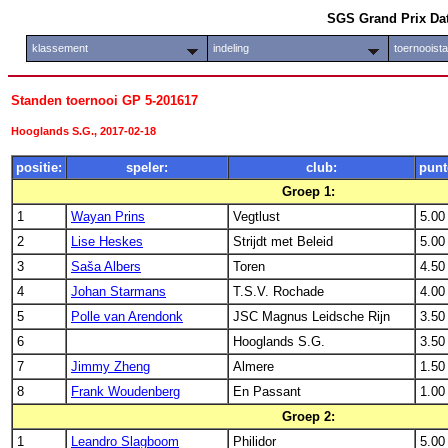
SGS Grand Prix Da
klassement
indeling
toernooist
Standen toernooi GP 5-201617
Hooglands S.G., 2017-02-18
positie:
speler:
club:
punt
Groep 1:
1
Wayan Prins
Vegtlust
5.00
2
Lise Heskes
Strijdt met Beleid
5.00
3
Saša Albers
Toren
4.50
4
Johan Starmans
T.S.V. Rochade
4.00
5
Polle van Arendonk
JSC Magnus Leidsche Rijn
3.50
6
Hooglands S.G.
3.50
7
Jimmy Zheng
Almere
1.50
8
Frank Woudenberg
En Passant
1.00
Groep 2:
1
Leandro Slagboom
Philidor
5.00