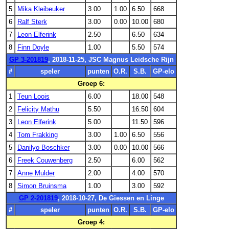
5
Mika Kleibeuker
3.00
1.00
6.50
668
6
Ralf Sterk
3.00
0.00
10.00
680
7
Leon Elferink
2.50
6.50
634
8
Finn Doyle
1.00
5.50
574
GP 3-201819
, 2018-11-25, JSC Magnus Leidsche Rijn
#
speler
punten
O.R.
S.B.
GP-elo
Groep 6:
1
Teun Loois
6.00
18.00
548
2
Felicity Mathu
5.50
16.50
604
3
Leon Elferink
5.00
11.50
596
4
Tom Frakking
3.00
1.00
6.50
556
5
Danilyo Boschker
3.00
0.00
10.00
566
6
Freek Couwenberg
2.50
6.00
562
7
Anne Mulder
2.00
4.00
570
8
Simon Bruinsma
1.00
3.00
592
GP 2-201819
, 2018-10-27, De Giessen en Linge
#
speler
punten
O.R.
S.B.
GP-elo
Groep 4: