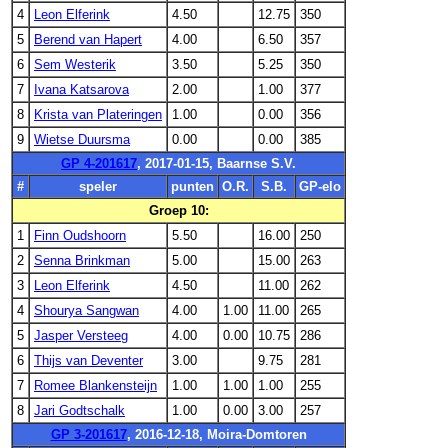
4
Leon Elferink
4.50
12.75
350
5
Berend van Hapert
4.00
6.50
357
6
Sem Westerik
3.50
5.25
350
7
Ivana Katsarova
2.00
1.00
377
8
Krista van Plateringen
1.00
0.00
356
9
Wietse Duursma
0.00
0.00
385
GP 4-201617
, 2017-01-15, Baarnse S.V.
#
speler
punten
O.R.
S.B.
GP-elo
Groep 10:
1
Finn Oudshoorn
5.50
16.00
250
2
Senna Brinkman
5.00
15.00
263
3
Leon Elferink
4.50
11.00
262
4
Shourya Sangwan
4.00
1.00
11.00
265
5
Jasper Versteeg
4.00
0.00
10.75
286
6
Thijs van Deventer
3.00
9.75
281
7
Romee Blankensteijn
1.00
1.00
1.00
255
8
Jari Godtschalk
1.00
0.00
3.00
257
GP 3-201617
, 2016-12-18, Moira-Domtoren