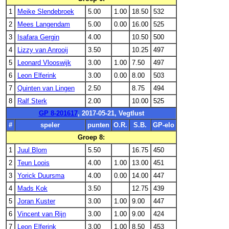
1
Meike Slendebroek
5.00
1.00
18.50
532
2
Mees Langendam
5.00
0.00
16.00
525
3
Isafara Gergin
4.00
10.50
500
4
Lizzy van Anrooij
3.50
10.25
497
5
Leonard Vlooswijk
3.00
1.00
7.50
497
6
Leon Elferink
3.00
0.00
8.00
503
7
Quinten van Lingen
2.50
8.75
494
8
Ralf Sterk
2.00
10.00
525
GP 8-201617
, 2017-05-21, Vegtlust
#
speler
punten
O.R.
S.B.
GP-elo
Groep 8:
1
Juul Blom
5.50
16.75
450
2
Teun Loois
4.00
1.00
13.00
451
3
Yorick Duursma
4.00
0.00
14.00
447
4
Mads Kok
3.50
12.75
439
5
Joran Kuster
3.00
1.00
9.00
447
6
Vincent van Rijn
3.00
1.00
9.00
424
7
Leon Elferink
3.00
1.00
8.50
453