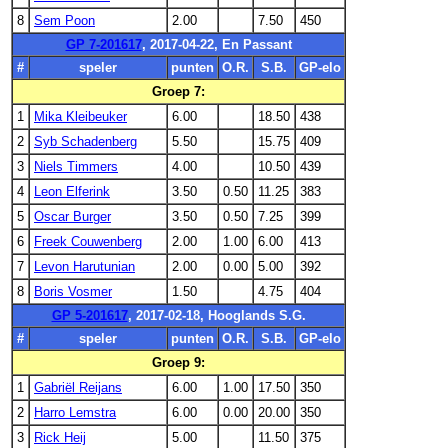
8
Sem Poon
2.00
7.50
450
GP 7-201617
, 2017-04-22, En Passant
#
speler
punten
O.R.
S.B.
GP-elo
Groep 7:
1
Mika Kleibeuker
6.00
18.50
438
2
Syb Schadenberg
5.50
15.75
409
3
Niels Timmers
4.00
10.50
439
4
Leon Elferink
3.50
0.50
11.25
383
5
Oscar Burger
3.50
0.50
7.25
399
6
Freek Couwenberg
2.00
1.00
6.00
413
7
Levon Harutunian
2.00
0.00
5.00
392
8
Boris Vosmer
1.50
4.75
404
GP 5-201617
, 2017-02-18, Hooglands S.G.
#
speler
punten
O.R.
S.B.
GP-elo
Groep 9:
1
Gabriël Reijans
6.00
1.00
17.50
350
2
Harro Lemstra
6.00
0.00
20.00
350
3
Rick Heij
5.00
11.50
375