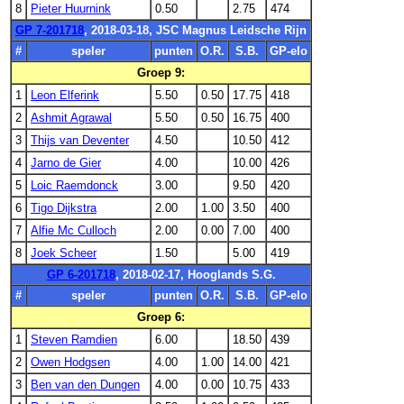
8
Pieter Huurnink
0.50
2.75
474
GP 7-201718
, 2018-03-18, JSC Magnus Leidsche Rijn
#
speler
punten
O.R.
S.B.
GP-elo
Groep 9:
1
Leon Elferink
5.50
0.50
17.75
418
2
Ashmit Agrawal
5.50
0.50
16.75
400
3
Thijs van Deventer
4.50
10.50
412
4
Jarno de Gier
4.00
10.00
426
5
Loic Raemdonck
3.00
9.50
420
6
Tigo Dijkstra
2.00
1.00
3.50
400
7
Alfie Mc Culloch
2.00
0.00
7.00
400
8
Joek Scheer
1.50
5.00
419
GP 6-201718
, 2018-02-17, Hooglands S.G.
#
speler
punten
O.R.
S.B.
GP-elo
Groep 6:
1
Steven Ramdien
6.00
18.50
439
2
Owen Hodgsen
4.00
1.00
14.00
421
3
Ben van den Dungen
4.00
0.00
10.75
433