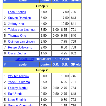
#
speler
punten
O.R.
S.B.
GP-elo
Groep 3:
1
Leon Elferink
6.00
17.00
796
2
Steven Ramdien
5.00
17.50
843
3
Jeffrey Knol
4.00
10.50
841
4
Tobias van Lieshout
3.50
1.00
8.75
791
5
Thomas Otte
3.50
0.00
9.75
840
6
Quinten van Lingen
2.50
7.75
799
7
Renzo Dollekamp
2.00
6.50
759
8
Oscar Zecha
1.50
4.25
802
GP 7-201819
, 2019-03-09, En Passant
#
speler
punten
O.R.
S.B.
GP-elo
Groep 2:
1
Wouter Terlouw
5.00
10.00
746
2
Yorick Duursma
3.50
6.25
761
3
Felicity Mathu
2.50
0.50
2.75
754
4
Ralf Sterk
2.50
0.50
2.75
648
5
Leon Elferink
1.00
0.50
723
6
Samuel Corstanje
0.50
1.75
789