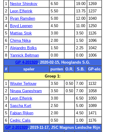
1
Nestor Shirokov
6.50
19.00
1269
2
Leon Elferink
5.50
13.75
1237
3
Ryan Ramdien
5.00
12.00
1040
4
Boyd Leenen
4.50
11.00
1250
5
Mattias Stok
3.00
3.50
1126
6
Chima Njika
2.00
1.50
1096
7
Alejandro Bolks
1.50
2.25
1042
8
Yannick Beltman
0.00
0.00
1006
GP 4-201920
, 2020-02-15, Hooglands S.G.
#
speler
punten
O.R.
S.B.
GP-elo
Groep 1:
1
Wouter Terlouw
3.50
0.50
7.00
1132
2
Nirupa Ganeshram
3.50
0.50
7.00
1058
3
Leon Elferink
3.00
6.50
1050
4
Sascha Kurt
2.50
5.00
1089
5
Fabian Rijken
2.00
4.50
1471
6
Cedric Calis
0.50
1.00
1176
GP 2-201920
, 2019-11-17, JSC Magnus Leidsche Rijn