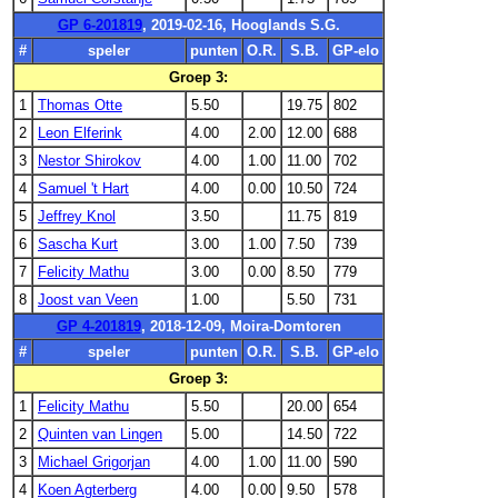
GP 6-201819
, 2019-02-16, Hooglands S.G.
#
speler
punten
O.R.
S.B.
GP-elo
Groep 3:
1
Thomas Otte
5.50
19.75
802
2
Leon Elferink
4.00
2.00
12.00
688
3
Nestor Shirokov
4.00
1.00
11.00
702
4
Samuel 't Hart
4.00
0.00
10.50
724
5
Jeffrey Knol
3.50
11.75
819
6
Sascha Kurt
3.00
1.00
7.50
739
7
Felicity Mathu
3.00
0.00
8.50
779
8
Joost van Veen
1.00
5.50
731
GP 4-201819
, 2018-12-09, Moira-Domtoren
#
speler
punten
O.R.
S.B.
GP-elo
Groep 3:
1
Felicity Mathu
5.50
20.00
654
2
Quinten van Lingen
5.00
14.50
722
3
Michael Grigorjan
4.00
1.00
11.00
590
4
Koen Agterberg
4.00
0.00
9.50
578