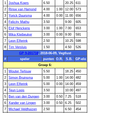
1
Joshua Koers
6.50
20.25
611
2
Rinse van Hamond
4.00
1.00
12.00
573
3
Yorick Duursma
4.00
0.00
11.00
656
4
Felicity Mathu
3.50
9.00
605
5
Elof Henckens
3.00
1.00
7.00
653
6
Mika Kleibeuker
3.00
0.00
9.00
591
7
Leon Elferink
2.50
10.25
598
8
Tim Versluis
1.50
4.50
526
GP 9-201718
, 2018-06-09, Vegtlust
#
speler
punten
O.R.
S.B.
GP-elo
Groep 6:
1
Wouter Terlouw
5.50
18.25
450
2
Simon Bruinsma
5.00
1.00
14.00
482
3
Leon Elferink
5.00
0.00
14.00
459
4
Teun Loois
3.50
10.00
497
5
Ben van den Dungen
3.00
0.50
7.25
518
6
Xander van Lingen
3.00
0.50
6.25
502
7
Michael Veldhuizen
2.50
6.50
454