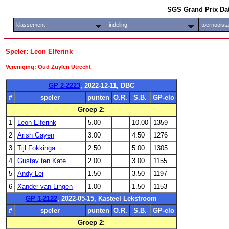
SGS Grand Prix Da
klassement
indeling
toernooist
Speler: Leon Elferink
Vereniging: Oud Zuylen Utrecht
GP 2-2223
, 2022-12-11, DBC
#
speler
punten
O.R.
S.B.
GP-elo
Groep 2:
1
Leon Elferink
5.00
10.00
1359
2
Arish Gayen
3.00
4.50
1276
3
Tijl Fokkinga
2.50
5.00
1305
4
Gustav ten Kate
2.00
3.00
1155
5
Andy Lei
1.50
3.50
1197
6
Xander van Lingen
1.00
1.50
1153
GP 1-2122
, 2022-05-15, Kasteel Lekstroom
#
speler
punten
O.R.
S.B.
GP-elo
Groep 2: