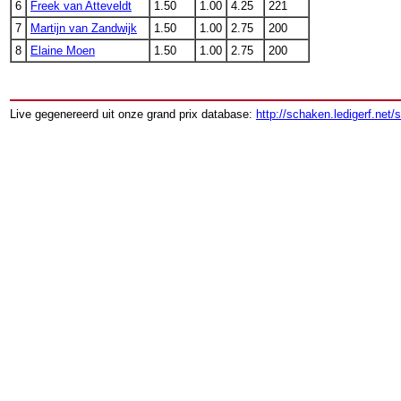
6
Freek van Atteveldt
1.50
1.00
4.25
221
7
Martijn van Zandwijk
1.50
1.00
2.75
200
8
Elaine Moen
1.50
1.00
2.75
200
Live gegenereerd uit onze grand prix database:
http://schaken.ledigerf.net/