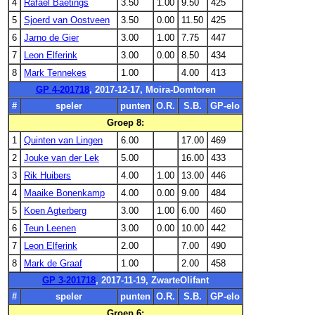
4
Rafael Baetings
3.50
1.00
9.50
425
5
Sjoerd van Oostveen
3.50
0.00
11.50
425
6
Jarno de Gier
3.00
1.00
7.75
447
7
Leon Elferink
3.00
0.00
8.50
434
8
Mark Tennekes
1.00
4.00
413
GP 4-201718
, 2017-12-17, Moira-Domtoren
#
speler
punten
O.R.
S.B.
GP-elo
Groep 8:
1
Quinten van Lingen
6.00
17.00
469
2
Jouke van der Lek
5.00
16.00
433
3
Rik Huibers
4.00
1.00
13.00
446
4
Maaike Bonenkamp
4.00
0.00
9.00
484
5
Koen Agterberg
3.00
1.00
6.00
460
6
Teun Leenen
3.00
0.00
10.00
442
7
Leon Elferink
2.00
7.00
490
8
Mark de Graaf
1.00
2.00
458
GP 3-201718
, 2017-11-19, ZwarteOlifant
#
speler
punten
O.R.
S.B.
GP-elo
Groep 6: