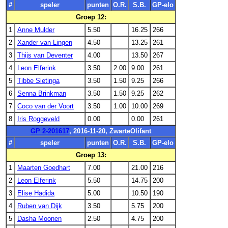
#
speler
punten
O.R.
S.B.
GP-elo
Groep 12:
1
Anne Mulder
5.50
16.25
266
2
Xander van Lingen
4.50
13.25
261
3
Thijs van Deventer
4.00
13.50
267
4
Leon Elferink
3.50
2.00
9.00
261
5
Tibbe Sietinga
3.50
1.50
9.25
266
6
Senna Brinkman
3.50
1.50
9.25
262
7
Coco van der Voort
3.50
1.00
10.00
269
8
Iris Roggeveld
0.00
0.00
261
GP 2-201617
, 2016-11-20, ZwarteOlifant
#
speler
punten
O.R.
S.B.
GP-elo
Groep 13:
1
Maarten Goedhart
7.00
21.00
216
2
Leon Elferink
5.50
14.75
200
3
Elise Hadida
5.00
10.50
190
4
Ruben van Dijk
3.50
5.75
200
5
Dasha Moonen
2.50
4.75
200