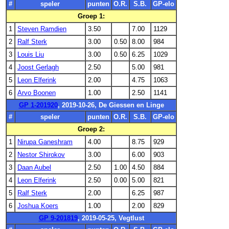
#
speler
punten
O.R.
S.B.
GP-elo
Groep 1:
1
Steven Ramdien
3.50
7.00
1129
2
Ralf Sterk
3.00
0.50
8.00
984
3
Louis Liu
3.00
0.50
6.25
1029
4
Joost Gerlagh
2.50
5.00
981
5
Leon Elferink
2.00
4.75
1063
6
Arvo Boonen
1.00
2.50
1141
GP 1-201920
, 2019-10-26, De Giessen en Linge
#
speler
punten
O.R.
S.B.
GP-elo
Groep 2:
1
Nirupa Ganeshram
4.00
8.75
929
2
Nestor Shirokov
3.00
6.00
903
3
Daan Aubel
2.50
1.00
4.50
884
4
Leon Elferink
2.50
0.00
5.00
821
5
Ralf Sterk
2.00
6.25
987
6
Joshua Koers
1.00
2.00
829
GP 9-201819
, 2019-05-25, Vegtlust