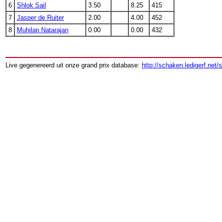
6
Shlok Sail
3.50
8.25
415
7
Jasper de Ruiter
2.00
4.00
452
8
Muhilan Natarajan
0.00
0.00
432
Live gegenereerd uit onze grand prix database:
http://schaken.ledigerf.net/