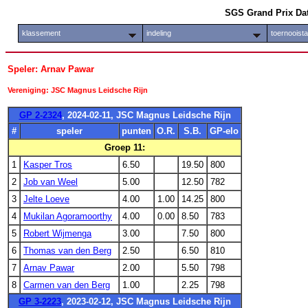
SGS Grand Prix Da
klassement
indeling
toernooist
Speler: Arnav Pawar
Vereniging: JSC Magnus Leidsche Rijn
GP 2-2324
, 2024-02-11, JSC Magnus Leidsche Rijn
#
speler
punten
O.R.
S.B.
GP-elo
Groep 11:
1
Kasper Tros
6.50
19.50
800
2
Job van Weel
5.00
12.50
782
3
Jelte Loeve
4.00
1.00
14.25
800
4
Mukilan Agoramoorthy
4.00
0.00
8.50
783
5
Robert Wijmenga
3.00
7.50
800
6
Thomas van den Berg
2.50
6.50
810
7
Arnav Pawar
2.00
5.50
798
8
Carmen van den Berg
1.00
2.25
798
GP 3-2223
, 2023-02-12, JSC Magnus Leidsche Rijn