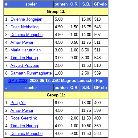
#
speler
punten
O.R.
S.B.
GP-elo
Groep 13:
1
Eviënne Jongejan
5.00
15.00
513
2
Dries Nebbeling
4.50
1.50
15.75
546
3
Dominic Mongoho
4.50
1.00
14.00
507
4
Arnav Pawar
4.50
0.50
11.75
511
5
Maria Harutunian
3.00
1.00
6.50
511
6
Tim den Hartog
3.00
0.00
8.00
548
7
Avyukt Praveen
2.50
11.50
510
8
Samarth Rummaghatte
1.00
2.50
539
GP 2-2122
, 2022-06-12, JSC Magnus Leidsche Rijn
#
speler
punten
O.R.
S.B.
GP-elo
Groep 11:
1
Peng Ye
6.00
18.00
400
2
Arnav Pawar
4.50
11.75
399
3
Roos Geerdink
4.00
2.00
11.50
400
4
Tim den Hartog
4.00
1.00
10.50
360
5
Dominic Mongoho
4.00
0.00
11.50
383